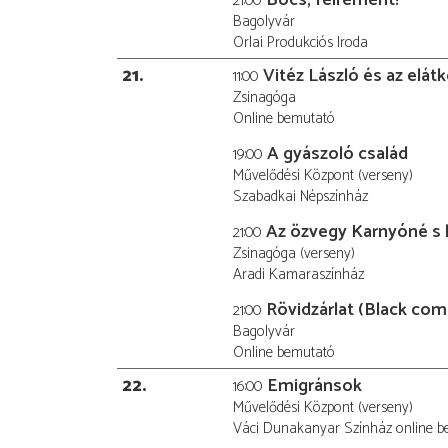
21:00
Bagolyvár
Orlai Produkciós Iroda
21
Vitéz László és az elá
11:00
Zsinagóga
Online bemutató
A gyászoló család
19:00
Művelődési Központ (verseny)
Szabadkai Népszínház
Az özvegy Karnyóné s 
21:00
Zsinagóga (verseny)
Aradi Kamaraszínház
Rövidzárlat (Black com
21:00
Bagolyvár
Online bemutató
22
Emigránsok
16:00
Művelődési Központ (verseny)
Váci Dunakanyar Színház online bem