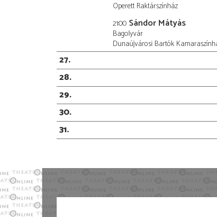
Operett Raktárszínház
Sándor Mátyás
21:00
Bagolyvár
Dunaújvárosi Bartók Kamaraszính
27
28
29
30
31