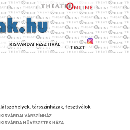
KISVÁRDAI FESZTIVÁL
TESZT
Játszóhelyek, társszínházak, fesztiválok
KISVÁRDAI VÁRSZÍNHÁZ
. július
2022. június
2021. június
2020. augusztu
KISVÁRDA MŰVÉSZETEK HÁZA