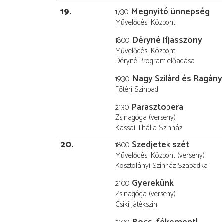
19
Megnyitó ünnepség
17:30
Művelődési Központ
Déryné ifjasszony
18:00
Művelődési Központ
Déryné Program előadása
Nagy Szilárd és Ragány
19:30
Főtéri Színpad
Parasztopera
21:30
Zsinagóga (verseny)
Kassai Thália Színház
20
Szedjetek szét
18:00
Művelődési Központ (verseny)
Kosztolányi Színház Szabadka
Gyerekünk
21:00
Zsinagóga (verseny)
Csíki Játékszín
Bocs, félrement!