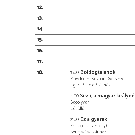
12
13
14
15
16
17
18
Boldogtalanok
18:00
Művelődési Központ (verseny)
Figura Stúdió Színház
Sissi, a magyar királyné
21:00
Bagolyvár
Gödöllő
Ez a gyerek
21:00
Zsinagóga (verseny)
Beregszászi szinház