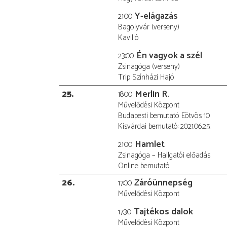
Y-elágazás
21:00
Bagolyvár (verseny)
Kavilló
Én vagyok a szél
23:00
Zsinagóga (verseny)
Trip Színházi Hajó
25
Merlin R.
18:00
Művelődési Központ
Budapesti bemutató Eötvös 10
Kisvárdai bemutató: 2021.06.25.
Hamlet
21:00
Zsinagóga – Hallgatói előadás
Online bemutató
26
Záróünnepség
17:00
Művelődési Központ
Tajtékos dalok
17:30
Művelődési Központ