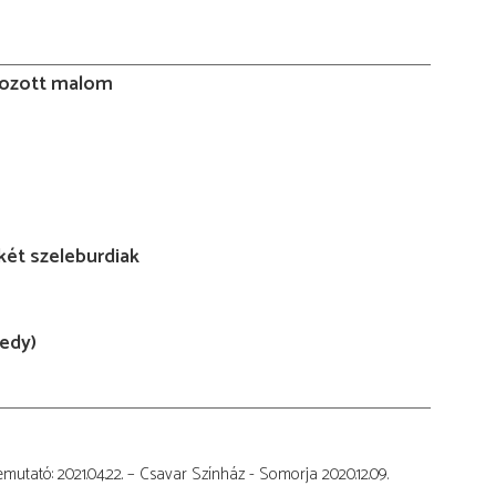
tkozott malom
két szeleburdiak
edy)
utató: 2021.04.22. – Csavar Színház - Somorja 2020.12.09.