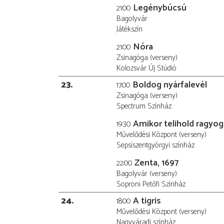
Legénybúcsú
21:00
Bagolyvár
Játékszín
Nóra
21:00
Zsinagóga (verseny)
Kolozsvár Új Stúdió
23
Boldog nyárfalevél
17:00
Zsinagóga (verseny)
Spectrum Színház
Amikor telihold ragyog 
19:30
Művelődési Központ (verseny)
Sepsiszentgyörgyi színház
Zenta, 1697
22:00
Bagolyvár (verseny)
Soproni Petőfi Színház
24
A tigris
18:00
Művelődési Központ (verseny)
Nagyváradi színház