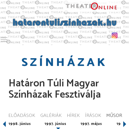
Toggle main menu visibility
SZÍNHÁZAK
Határon Túli Magyar
Színházak Fesztiválja
ELŐADÁSOK
GALÉRIÁK
HÍREK
ÍRÁSOK
MŰSOR
1998. június
1997. június
1997. május
1996. 