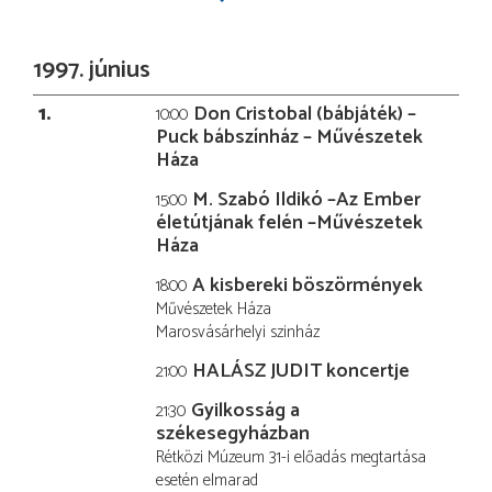
1997. június
1
Don Cristobal (bábjáték) –
10:00
Puck bábszínház – Művészetek
Háza
M. Szabó Ildikó –Az Ember
15:00
életútjának felén –Művészetek
Háza
A kisbereki böszörmények
18:00
Művészetek Háza
Marosvásárhelyi szinház
HALÁSZ JUDIT koncertje
21:00
Gyilkosság a
21:30
székesegyházban
Rétközi Múzeum 31-i előadás megtartása
esetén elmarad