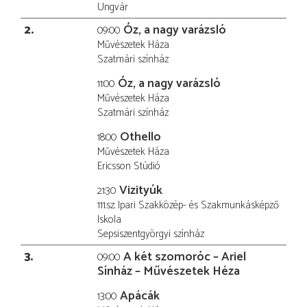
Ungvár
2
Óz, a nagy varázsló
09:00
Művészetek Háza
Szatmári színház
Óz, a nagy varázsló
11:00
Művészetek Háza
Szatmári színház
Othello
18:00
Művészetek Háza
Ericsson Stúdió
Vizityúk
21:30
111.sz. Ipari Szakközép- és Szakmunkásképző
Iskola
Sepsiszentgyörgyi színház
3
A két szomoróc – Ariel
09:00
Sínház – Művészetek Héza
Apácák
13:00