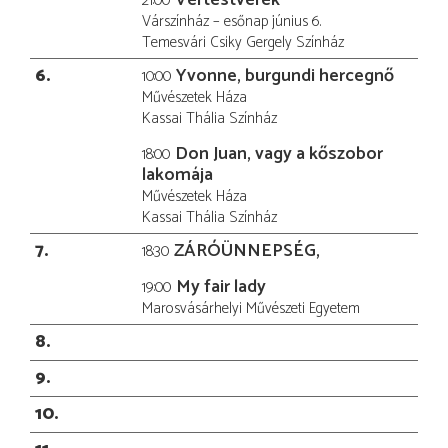
21:00
Várszínház – esőnap június 6.
Temesvári Csiky Gergely Színház
6
Yvonne, burgundi hercegnő
10:00
Művészetek Háza
Kassai Thália Színház
Don Juan, vagy a kőszobor
18:00
lakomája
Művészetek Háza
Kassai Thália Színház
7
ZÁRÓÜNNEPSÉG,
18:30
My fair lady
19:00
Marosvásárhelyi Művészeti Egyetem
8
9
10