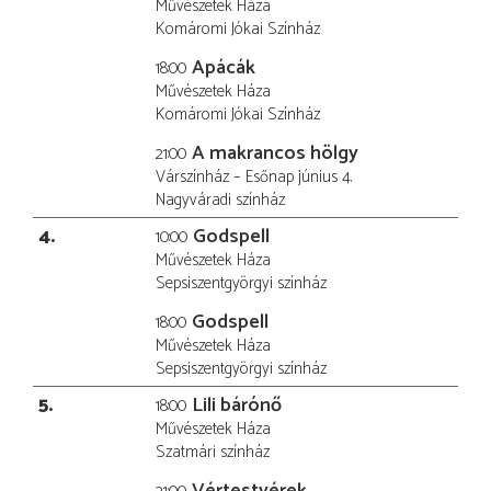
Művészetek Háza
Komáromi Jókai Színház
Apácák
18:00
Művészetek Háza
Komáromi Jókai Színház
A makrancos hölgy
21:00
Várszínház – Esőnap június 4.
Nagyváradi színház
4
Godspell
10:00
Művészetek Háza
Sepsiszentgyörgyi színház
Godspell
18:00
Művészetek Háza
Sepsiszentgyörgyi színház
5
Lili bárónő
18:00
Művészetek Háza
Szatmári színház
Vértestvérek