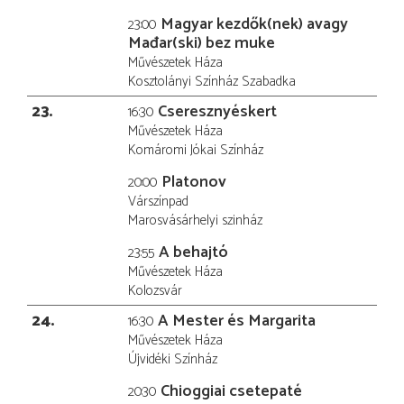
Magyar kezdők(nek) avagy
23:00
Mađar(ski) bez muke
Művészetek Háza
Kosztolányi Színház Szabadka
23
Cseresznyéskert
16:30
Művészetek Háza
Komáromi Jókai Színház
Platonov
20:00
Várszínpad
Marosvásárhelyi szinház
A behajtó
23:55
Művészetek Háza
Kolozsvár
24
A Mester és Margarita
16:30
Művészetek Háza
Újvidéki Színház
Chioggiai csetepaté
20:30