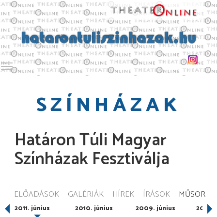
Toggle main menu visibility
SZÍNHÁZAK
Határon Túli Magyar
Színházak Fesztiválja
ELŐADÁSOK
GALÉRIÁK
HÍREK
ÍRÁSOK
MŰSOR
2011. június
2010. június
2009. június
2008. 