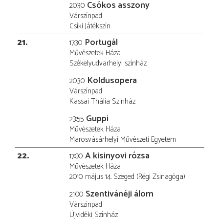
Csókos asszony
20:30
Várszínpad
Csíki Játékszín
21
Portugál
17:30
Művészetek Háza
Székelyudvarhelyi színház
Koldusopera
20:30
Várszínpad
Kassai Thália Színház
Guppi
23:55
Művészetek Háza
Marosvásárhelyi Művészeti Egyetem
22
A kisinyovi rózsa
17:00
Művészetek Háza
2010. május 14. Szeged (Régi Zsinagóga)
Szentivánéji álom
21:00
Várszínpad
Újvidéki Színház