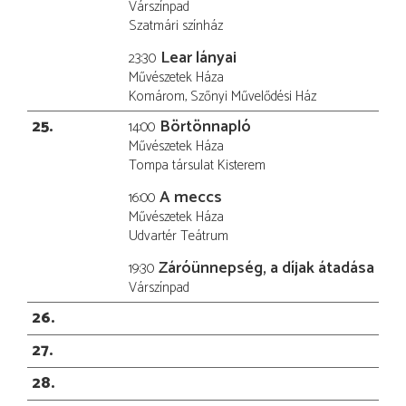
Várszínpad
Szatmári színház
Lear lányai
23:30
Művészetek Háza
Komárom, Szőnyi Művelődési Ház
25
Börtönnapló
14:00
Művészetek Háza
Tompa társulat Kisterem
A meccs
16:00
Művészetek Háza
Udvartér Teátrum
Záróünnepség, a díjak átadása
19:30
Várszínpad
26
27
28