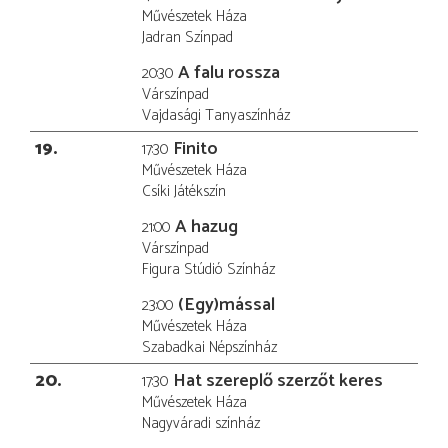
Művészetek Háza
Jadran Színpad
A falu rossza
20:30
Várszínpad
Vajdasági Tanyaszínház
19
Finito
17:30
Művészetek Háza
Csíki Játékszín
A hazug
21:00
Várszínpad
Figura Stúdió Színház
(Egy)mással
23:00
Művészetek Háza
Szabadkai Népszínház
20
Hat szereplő szerzőt keres
17:30
Művészetek Háza
Nagyváradi színház