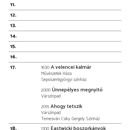
11
12
13
14
15
16
17
A velencei kalmár
16:30
Művészetek Háza
Sepsiszentgyörgyi színház
Ünnepélyes megnyitó
20:00
Várszínpad
Ahogy tetszik
20:15
Várszínpad
Temesvári Csiky Gergely Színház
18
Eastwicki boszorkányok
17:00