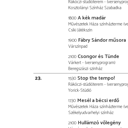
Rákóczi-stúdióterem - (versenypr
Kosztolányi Színház Szabadka
A kék madár
18:00
Művészetek Háza színházterme (v
Csíki Játékszín
Fábry Sándor műsora
19:00
Várszínpad
Csongor és Tünde
21:00
Várkert - (versenyprogram)
Beregszászi szinház
23
Stop the tempo!
15:30
Rákóczi-stúdióterem - (versenypr
Yorick-Stúdió
Mesél a bécsi erdő
17:30
Művészetek Háza színházterme (v
Székelyudvarhelyi színház
Hullámzó vőlegény
21:00