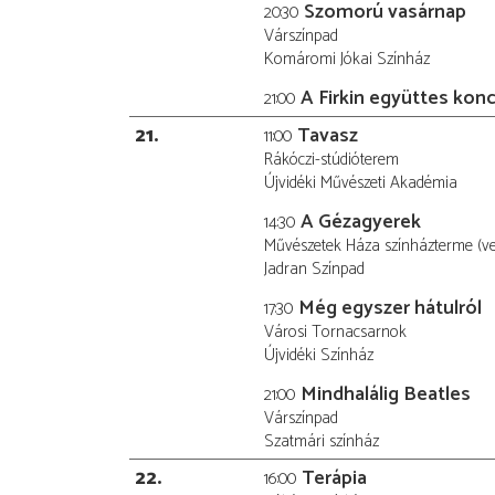
Szomorú vasárnap
20:30
Várszínpad
Komáromi Jókai Színház
A Firkin együttes konc
21:00
21
Tavasz
11:00
Rákóczi-stúdióterem
Újvidéki Művészeti Akadémia
A Gézagyerek
14:30
Művészetek Háza színházterme (v
Jadran Színpad
Még egyszer hátulról
17:30
Városi Tornacsarnok
Újvidéki Színház
Mindhalálig Beatles
21:00
Várszínpad
Szatmári színház
22
Terápia
16:00