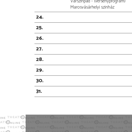
Várszínpad - (versenyprogram)
Marosvásárhelyi szinház
24
25
26
27
28
29
30
31