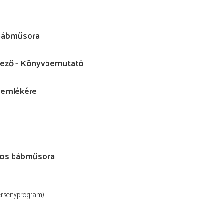
 bábműsora
dező - Könyvbemutató
ó emlékére
János bábműsora
ersenyprogram)