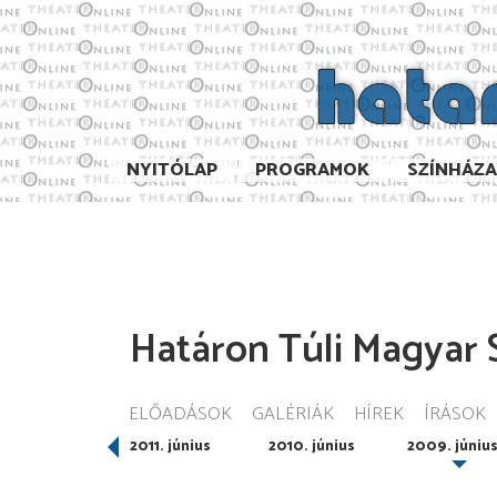
NYITÓLAP
PROGRAMOK
SZÍNHÁZ
Határon Túli Magyar S
ELŐADÁSOK
GALÉRIÁK
HÍREK
ÍRÁSOK
012. június
2011. június
2010. június
2009. júniu