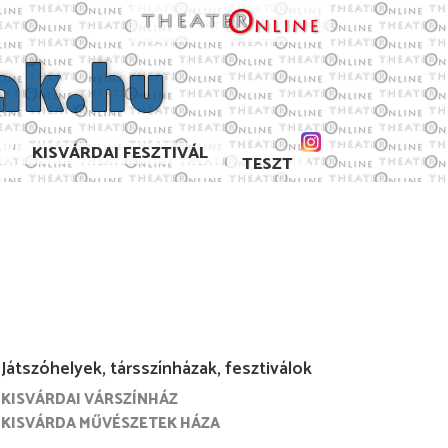
KISVÁRDAI FESZTIVÁL
TESZT
Játszóhelyek, társszínházak, fesztiválok
KISVÁRDAI VÁRSZÍNHÁZ
. június
2005. június
2004. június
2003. június
KISVÁRDA MŰVÉSZETEK HÁZA