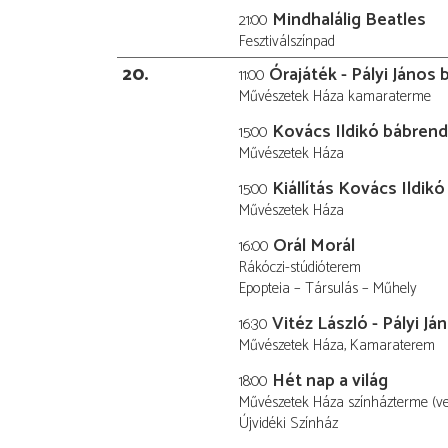
Mindhalálig Beatles
21:00
Fesztiválszínpad
20
Órajáték - Pályi János
11:00
Művészetek Háza kamaraterme
Kovács Ildikó bábren
15:00
Művészetek Háza
Kiállítás Kovács Ildik
15:00
Művészetek Háza
Orál Morál
16:00
Rákóczi-stúdióterem
Epopteia – Társulás – Műhely
Vitéz László - Pályi 
16:30
Művészetek Háza, Kamaraterem
Hét nap a világ
18:00
Művészetek Háza színházterme (v
Újvidéki Színház