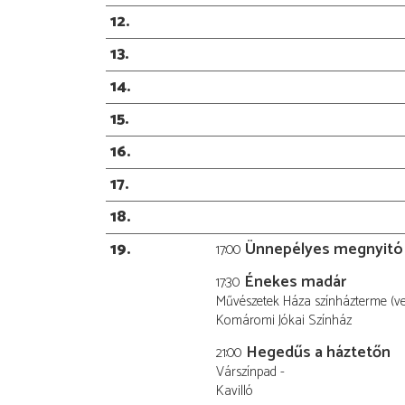
12
13
14
15
16
17
18
19
Ünnepélyes megnyitó 
17:00
Énekes madár
17:30
Művészetek Háza színházterme (v
Komáromi Jókai Színház
Hegedűs a háztetőn
21:00
Várszínpad -
Kavilló