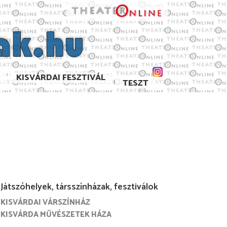
KISVÁRDAI FESZTIVÁL
TESZT
Játszóhelyek, társszínházak, fesztiválok
KISVÁRDAI VÁRSZÍNHÁZ
. május
1992. június
1992. május
1991. június
KISVÁRDA MŰVÉSZETEK HÁZA