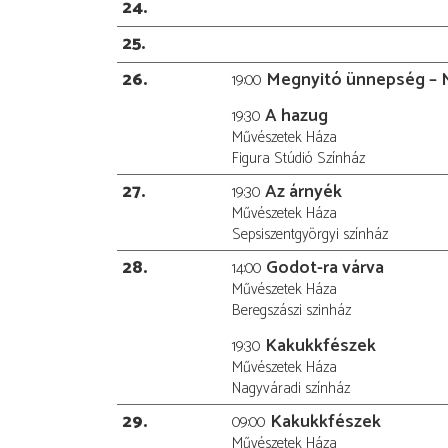
24
25
26
Megnyitó ünnepség – 
19:00
A hazug
19:30
Művészetek Háza
Figura Stúdió Színház
27
Az árnyék
19:30
Művészetek Háza
Sepsiszentgyörgyi színház
28
Godot-ra várva
14:00
Művészetek Háza
Beregszászi szinház
Kakukkfészek
19:30
Művészetek Háza
Nagyváradi színház
29
Kakukkfészek
09:00
Művészetek Háza