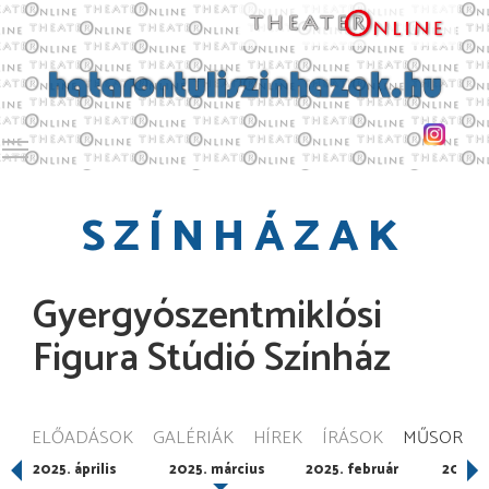
Toggle main menu visibility
SZÍNHÁZAK
Gyergyószentmiklósi
Figura Stúdió Színház
ELŐADÁSOK
GALÉRIÁK
HÍREK
ÍRÁSOK
MŰSOR
2025. április
2025. március
2025. február
2025. 