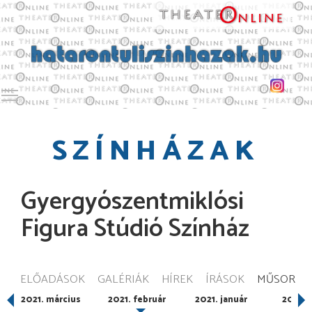
Toggle main menu visibility
SZÍNHÁZAK
Gyergyószentmiklósi
Figura Stúdió Színház
ELŐADÁSOK
GALÉRIÁK
HÍREK
ÍRÁSOK
MŰSOR
2021. március
2021. február
2021. január
2020.