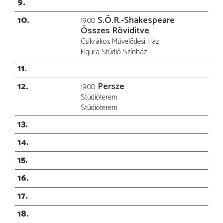
9
10
S.Ö.R.-Shakespeare
19:00
Összes Rövidítve
Csíkrákos Művelődési Ház
Figura Stúdió Színház
11
12
Persze
19:00
Stúdióterem
Stúdióterem
13
14
15
16
17
18