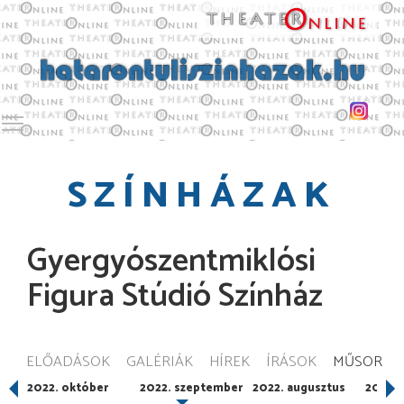
Toggle main menu visibility
SZÍNHÁZAK
Gyergyószentmiklósi
Figura Stúdió Színház
ELŐADÁSOK
GALÉRIÁK
HÍREK
ÍRÁSOK
MŰSOR
er
2022. október
2022. szeptember
2022. augusztus
2022. 