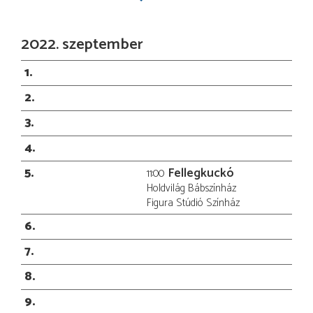
2022. szeptember
1
2
3
4
5
Fellegkuckó
11:00
Holdvilág Bábszínház
Figura Stúdió Színház
6
7
8
9