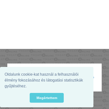
Oldalunk cookie-kat használ a felhasználói
Az oldal megjelenését támogatja:
élmény fokozásához és látogatási statisztikák
gyűjtéséhez.
Megértettem
© 2026. - THEATER Online -
theater.hu