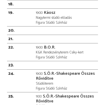
18
19
Káosz
19:00
Nagytermi stúdió előadás
Figura Stúdió Színház
20
21
22
B.O.R.
19:00
K&K Rendezvényterem Csíky-kert
Figura Stúdió Színház
23
24
S.Ö.R.-Shakespeare Összes
19:00
Rövidítve
Stúdióterem
Figura Stúdió Színház
25
S.Ö.R.-Shakespeare Összes
11:00
Rövidítve