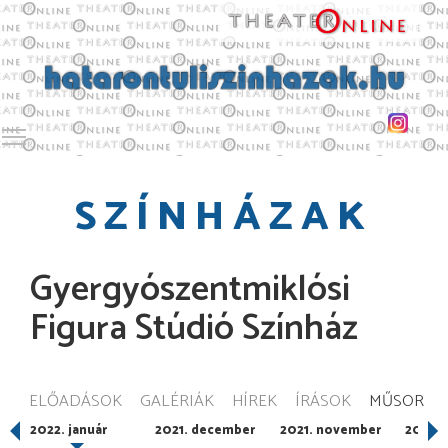
Toggle main menu visibility
SZÍNHÁZAK
Gyergyószentmiklósi
Figura Stúdió Színház
ELŐADÁSOK
GALÉRIÁK
HÍREK
ÍRÁSOK
MŰSOR
2022. január
2021. december
2021. november
2021. 