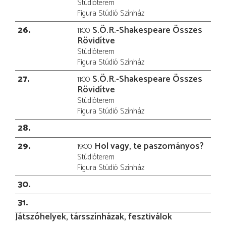
Stúdióterem
Figura Stúdió Színház
26
S.Ö.R.-Shakespeare Összes
11:00
Rövidítve
Stúdióterem
Figura Stúdió Színház
27
S.Ö.R.-Shakespeare Összes
11:00
Rövidítve
Stúdióterem
Figura Stúdió Színház
28
29
Hol vagy, te paszományos?
19:00
Stúdióterem
Figura Stúdió Színház
30
31
Játszóhelyek, társszínházak, fesztiválok