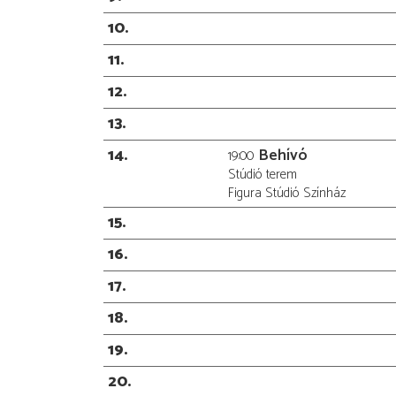
10
11
12
13
14
Behívó
19:00
Stúdió terem
Figura Stúdió Színház
15
16
17
18
19
20