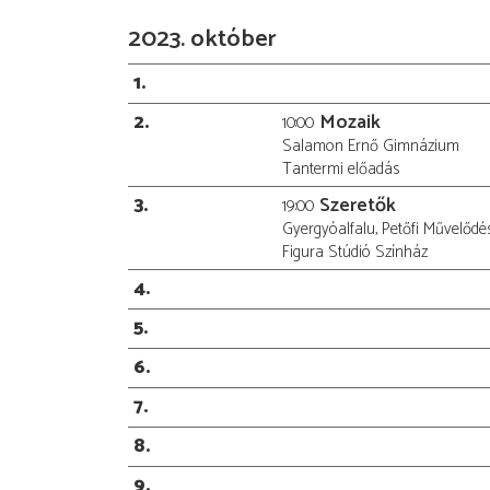
2023. október
1
2
Mozaik
10:00
Salamon Ernő Gimnázium
Tantermi előadás
3
Szeretők
19:00
Gyergyóalfalu, Petőfi Művelődé
Figura Stúdió Színház
4
5
6
7
8
9