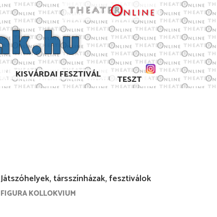
KISVÁRDAI FESZTIVÁL
TESZT
Játszóhelyek, társszínházak, fesztiválok
FIGURA KOLLOKVIUM
. április
2023. március
2023. február
2023. január