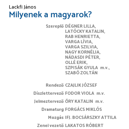
Lackfi János
Milyenek a magyarok?
Szereplő
DÉGNER LILLA
LATÓCKY KATALIN
RAB HENRIETTA
VARGA LÍVIA
VARGA SZILVIA
NAGY KORNÉLIA
NÁDASDI PÉTER
OLLÉ ERIK
SZPISÁK GYULA
m.v.
SZABÓ ZOLTÁN
rendező
CZAJLIK JÓZSEF
díszlettervező
FODOR VIOLA
m.v.
jelmeztervező
ŐRY KATALIN
m.v.
dramaturg
FORGÁCS MIKLÓS
mozgás
IFJ. BOCSÁRSZKY ATTILA
zenei vezető
LAKATOS RÓBERT