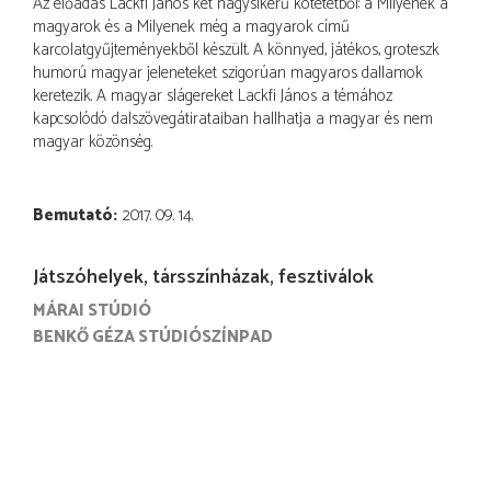
Az előadás Lackfi János két nagysikerű kötetétből: a Milyenek a
magyarok és a Milyenek még a magyarok című
karcolatgyűjteményekből készült. A könnyed, játékos, groteszk
humorú magyar jeleneteket szigorúan magyaros dallamok
keretezik. A magyar slágereket Lackfi János a témához
kapcsolódó dalszövegátirataiban hallhatja a magyar és nem
magyar közönség.
Bemutató
2017. 09. 14.
Játszóhelyek, társszínházak, fesztiválok
MÁRAI STÚDIÓ
BENKŐ GÉZA STÚDIÓSZÍNPAD