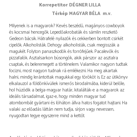
korrepetitor
DÉGNER LILLA
térkép
MAGYAR BÉLA
m.v.
Milyenek is a magyarok? Kevés beszédű, magányos cowboyok
és kocsmai hencegők. Lepedőakrobaták és sámlin reszkető
Gedeon bácsik. Hátrafelé nyilazók és cekkerben bontott csirkét
cipelők. Alkoholisták. Dehogy alkoholisták, csak megisszák a
magukét. Folyton panaszkodók és forrófejűek. Pacalevők és
pizzafalók. Asztalsarkon búsongók, akik párszor az asztalra
csaptak, és beleremegett a történelem. Valamikor nagyon tudtak
focizni, most nagyon tudnak rá emlékezni. Ha meg akartak
halni, mindig lerántottak magukkal egy törököt is. Ez az útikönyv
elkalauzol a földönkívüliek ismerős birodalmába, kiderül belőle,
hol húzódik a belga-magyar határ, kitalálták-e a magyarok az
ideális társadalmat, igaz-e, hogy minden magyar tud
atombombát gyártani és lóháton állva hatos fogatot hajtani. Ha
valaki az előadás láttán nem tudja, sírjon vagy nevessen,
nyugodtan tegye egyszerre mind a kettőt.