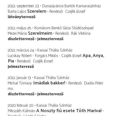
2022. szeptember 23.
Dunaújvárosi Bartók Kamaraszínház
Szerelem
Barta Lajos
Rendező
Czajlik József
látványtervező
2022. május 26.
Komárom Benkő Géza Stúdiószínpad
Szerelmeim
Mezei Mária
Rendező
Rák Viktória
díszlettervező
jelmeztervező
2022. március 24.
Kassai Thália Színház
Apa, Anya,
Lucskay Róbert - Forgács Miklós - Czajlik József
Pia
Rendező
Czajlik József
jelmeztervező
2022. január 13.
Kassai Thália Színház
Imádlak bakker!
Michal Tomasy
Rendező
Dudás Péter
m.v.
díszlettervező
jelmeztervező
2020. február 20.
Kassai Thália Színház
A Noszty fiú esete Tóth Marival
Mikszáth Kálmán