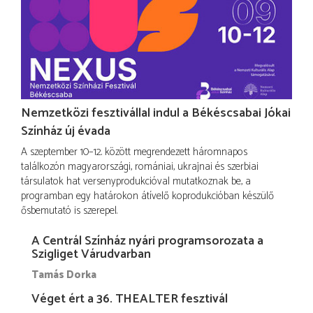
Nemzetközi fesztivállal indul a Békéscsabai Jókai
Színház új évada
A szeptember 10–12. között megrendezett háromnapos
találkozón magyarországi, romániai, ukrajnai és szerbiai
társulatok hat versenyprodukcióval mutatkoznak be, a
programban egy határokon átívelő koprodukcióban készülő
ősbemutató is szerepel.
A Centrál Színház nyári programsorozata a
Szigliget Várudvarban
Tamás Dorka
Véget ért a 36. THEALTER fesztivál