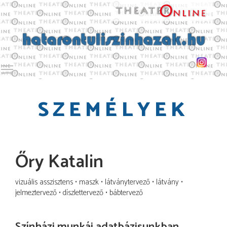
Toggle main menu visibility
SZEMÉLYEK
Őry Katalin
vizuális asszisztens
maszk
látványtervező
látvány
jelmeztervező
díszlettervező
bábtervező
Színházi munkái adatbázisunkban