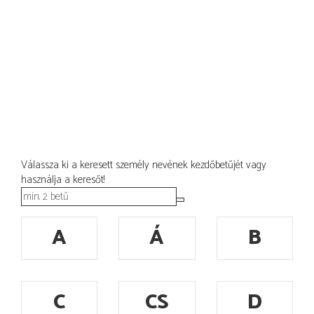
Válassza ki a keresett személy nevének kezdőbetűjét vagy
használja a keresőt!
A
Á
B
C
CS
D