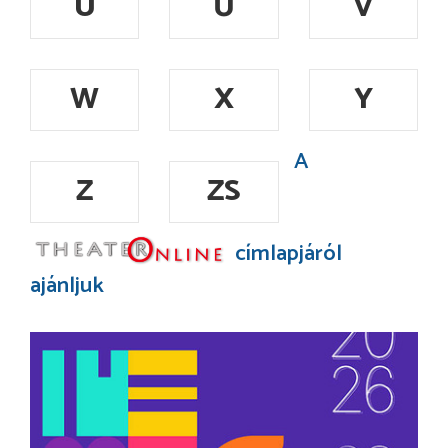
Ü
Ű
V
W
X
Y
A
Z
ZS
címlapjáról
ajánljuk