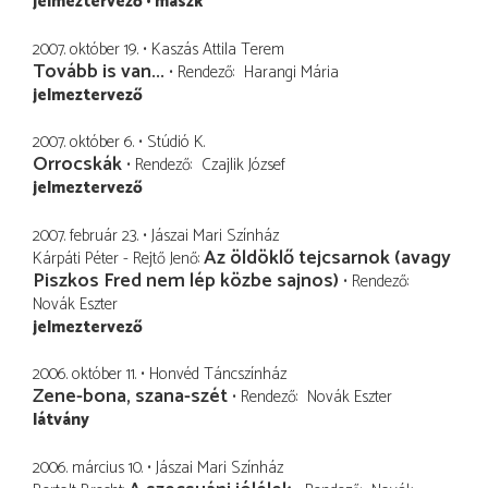
jelmeztervező
maszk
2007. október 19.
Kaszás Attila Terem
Tovább is van...
Rendező
Harangi Mária
jelmeztervező
2007. október 6.
Stúdió K.
Orrocskák
Rendező
Czajlik József
jelmeztervező
2007. február 23.
Jászai Mari Színház
Az öldöklő tejcsarnok (avagy
Kárpáti Péter - Rejtő Jenő
Piszkos Fred nem lép közbe sajnos)
Rendező
Novák Eszter
jelmeztervező
2006. október 11.
Honvéd Táncszínház
Zene-bona, szana-szét
Rendező
Novák Eszter
látvány
2006. március 10.
Jászai Mari Színház