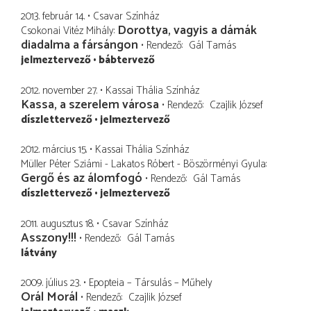
2013. február 14.
Csavar Színház
Dorottya, vagyis a dámák
Csokonai Vitéz Mihály
diadalma a fársángon
Rendező
Gál Tamás
jelmeztervező
bábtervező
2012. november 27.
Kassai Thália Színház
Kassa, a szerelem városa
Rendező
Czajlik József
díszlettervező
jelmeztervező
2012. március 15.
Kassai Thália Színház
Müller Péter Sziámi - Lakatos Róbert - Böszörményi Gyula
Gergő és az álomfogó
Rendező
Gál Tamás
díszlettervező
jelmeztervező
2011. augusztus 18.
Csavar Színház
Asszony!!!
Rendező
Gál Tamás
látvány
2009. július 23.
Epopteia – Társulás – Műhely
Orál Morál
Rendező
Czajlik József