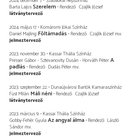
2024. december 7.
Szabadkai Népszínház
Szerelem
Barta Lajos
Rendező
Czajlik József
látványtervező
2024. május 17.
Komáromi Jókai Színház
Föltámadás
Daniel Majling
Rendező
Czajlik József
m.v.
jelmeztervező
2023. november 30.
Kassai Thália Színház
A
Presser Gábor - Sztevanovity Dusán - Horváth Péter
padlás
Rendező
Dudás Péter
m.v.
jelmeztervező
2023. szeptember 22.
Dunaújvárosi Bartók Kamaraszínház
Máli néni
Füst Milán
Rendező
Czajlik József
látványtervező
2023. március 9.
Kassai Thália Színház
Az angyal álma
Gobby-Fehér Gyula
Rendező
László
Sándor
m.v.
jelmeztervező