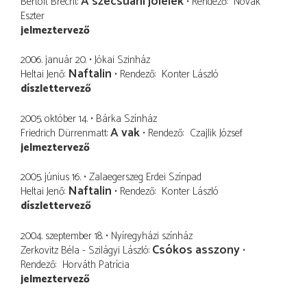
A szecsuáni jólélek
Bertolt Brecht
Rendező
Novák
Eszter
jelmeztervező
2006. január 20.
Jókai Szinház
Naftalin
Heltai Jenő
Rendező
Konter László
díszlettervező
2005. október 14.
Bárka Színház
A vak
Friedrich Dürrenmatt
Rendező
Czajlik József
jelmeztervező
2005. június 16.
Zalaegerszeg Erdei Színpad
Naftalin
Heltai Jenő
Rendező
Konter László
díszlettervező
2004. szeptember 18.
Nyíregyházi színház
Csókos asszony
Zerkovitz Béla - Szilágyi László
Rendező
Horváth Patrícia
jelmeztervező