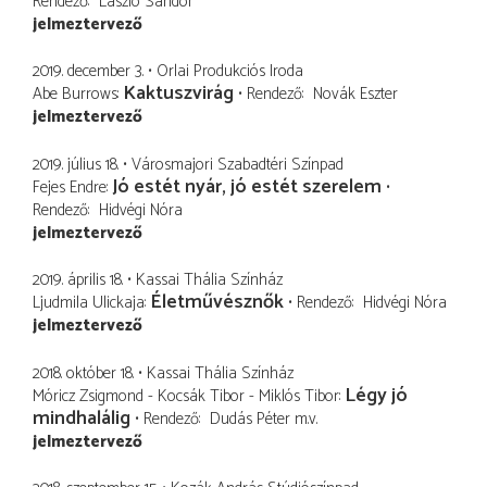
Rendező
László Sándor
jelmeztervező
2019. december 3.
Orlai Produkciós Iroda
Kaktuszvirág
Abe Burrows
Rendező
Novák Eszter
jelmeztervező
2019. július 18.
Városmajori Szabadtéri Színpad
Jó estét nyár, jó estét szerelem
Fejes Endre
Rendező
Hidvégi Nóra
jelmeztervező
2019. április 18.
Kassai Thália Színház
Életművésznők
Ljudmila Ulickaja
Rendező
Hidvégi Nóra
jelmeztervező
2018. október 18.
Kassai Thália Színház
Légy jó
Móricz Zsigmond - Kocsák Tibor - Miklós Tibor
mindhalálig
Rendező
Dudás Péter
m.v.
jelmeztervező