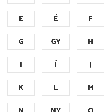
E
É
F
G
GY
H
I
Í
J
K
L
M
N
NY
O