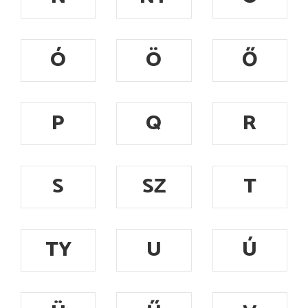
Ó
Ö
Ő
P
Q
R
S
SZ
T
TY
U
Ú