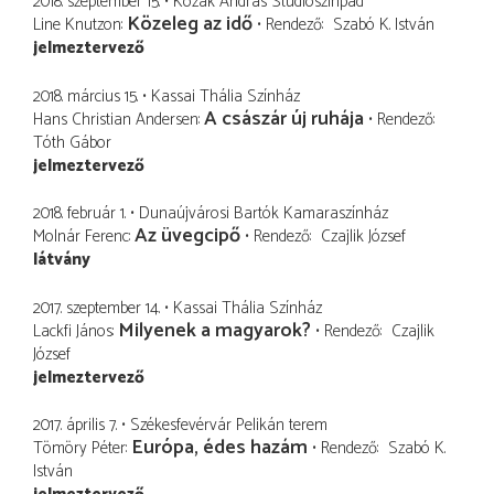
2018. szeptember 15.
Kozák András Stúdiószínpad
Közeleg az idő
Line Knutzon
Rendező
Szabó K. István
jelmeztervező
2018. március 15.
Kassai Thália Színház
A császár új ruhája
Hans Christian Andersen
Rendező
Tóth Gábor
jelmeztervező
2018. február 1.
Dunaújvárosi Bartók Kamaraszínház
Az üvegcipő
Molnár Ferenc
Rendező
Czajlik József
látvány
2017. szeptember 14.
Kassai Thália Színház
Milyenek a magyarok?
Lackfi János
Rendező
Czajlik
József
jelmeztervező
2017. április 7.
Székesfevérvár Pelikán terem
Európa, édes hazám
Tömöry Péter
Rendező
Szabó K.
István