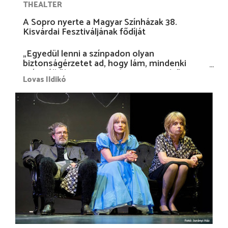
THEALTER
A Sopro nyerte a Magyar Színházak 38.
Kisvárdai Fesztiváljának fődíját
„Egyedül lenni a színpadon olyan
biztonságérzetet ad, hogy lám, mindenki
más nélkül is megvagyok magammal…”
Lovas Ildikó