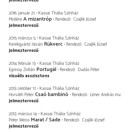
jelmeztervező
2016. január 21.
Kassai Thália Színház
A mizantróp
Molière
Rendező
Czajlik József
jelmeztervező
2015. március 5.
Kassai Thália Színház
Rükverc
Kerékgyártó István
Rendező
Czajlik József
jelmeztervező
2014. február 13.
Kassai Thália Színház
Portugál
Egressy Zoltán
Rendező
Dudás Péter
vizuális asszisztens
2013. október 17.
Kassai Thália Színház
Csaó bambínó
Horváth Péter
Rendező
Léner András
m.v.
jelmeztervező
2013. március 14.
Kassai Thália Színház
Marat / Sade
Peter Weiss
Rendező
Czajlik József
jelmeztervező