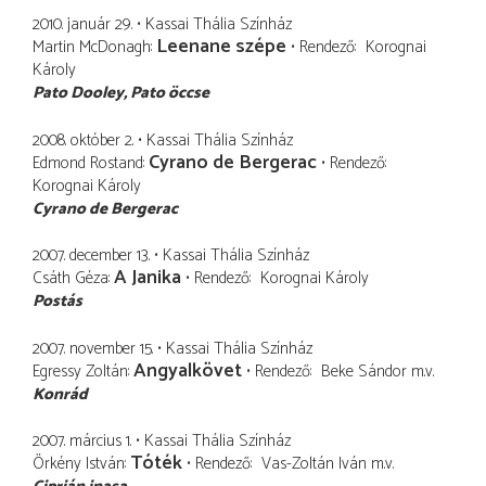
2010. január 29.
Kassai Thália Színház
Leenane szépe
Martin McDonagh
Rendező
Korognai
Károly
Pato Dooley
Pato öccse
2008. október 2.
Kassai Thália Színház
Cyrano de Bergerac
Edmond Rostand
Rendező
Korognai Károly
Cyrano de Bergerac
2007. december 13.
Kassai Thália Színház
A Janika
Csáth Géza
Rendező
Korognai Károly
Postás
2007. november 15.
Kassai Thália Színház
Angyalkövet
Egressy Zoltán
Rendező
Beke Sándor
m.v.
Konrád
2007. március 1.
Kassai Thália Színház
Tóték
Örkény István
Rendező
Vas-Zoltán Iván
m.v.