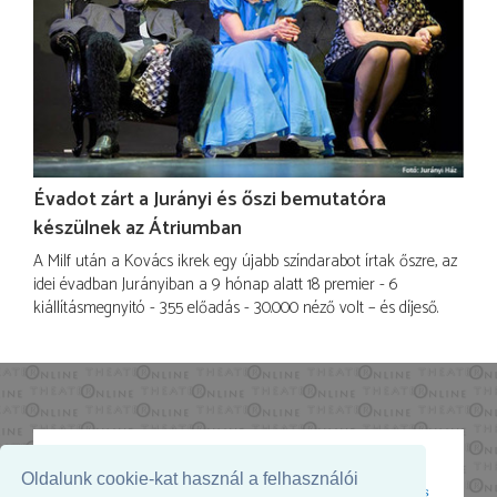
Évadot zárt a Jurányi és őszi bemutatóra
készülnek az Átriumban
A Milf után a Kovács ikrek egy újabb színdarabot írtak őszre, az
idei évadban Jurányiban a 9 hónap alatt 18 premier - 6
kiállításmegnyitó - 355 előadás - 30.000 néző volt – és díjeső.
Oldalunk cookie-kat használ a felhasználói
Az oldal megjelenését támogatja: