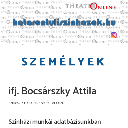
Toggle main menu visibility
SZEMÉLYEK
ifj. Bocsárszky Attila
színész
mozgás
segédrendező
Színházi munkái adatbázisunkban