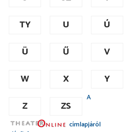
TY
U
Ú
Ü
Ű
V
W
X
Y
A
Z
ZS
címlapjáról