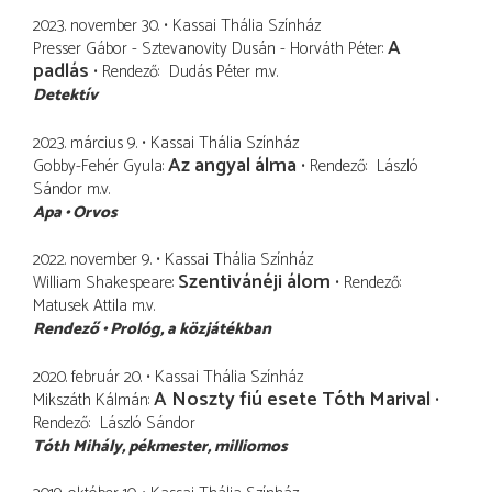
2023. november 30.
Kassai Thália Színház
A
Presser Gábor - Sztevanovity Dusán - Horváth Péter
padlás
Rendező
Dudás Péter
m.v.
Detektív
2023. március 9.
Kassai Thália Színház
Az angyal álma
Gobby-Fehér Gyula
Rendező
László
Sándor
m.v.
Apa
Orvos
2022. november 9.
Kassai Thália Színház
Szentivánéji álom
William Shakespeare
Rendező
Matusek Attila
m.v.
Rendező
Prológ
a közjátékban
2020. február 20.
Kassai Thália Színház
A Noszty fiú esete Tóth Marival
Mikszáth Kálmán
Rendező
László Sándor
Tóth Mihály
pékmester, milliomos