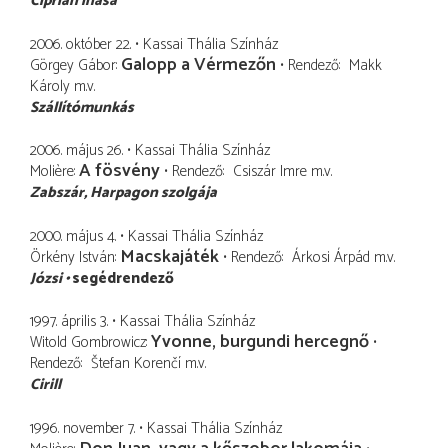
Ciprián inasa
2006. október 22.
Kassai Thália Színház
Galopp a Vérmezőn
Görgey Gábor
Rendező
Makk
Károly
m.v.
Szállítómunkás
2006. május 26.
Kassai Thália Színház
A fösvény
Molière
Rendező
Csiszár Imre
m.v.
Zabszár
Harpagon szolgája
2000. május 4.
Kassai Thália Színház
Macskajáték
Örkény István
Rendező
Árkosi Árpád
m.v.
Józsi
segédrendező
1997. április 3.
Kassai Thália Színház
Yvonne, burgundi hercegnő
Witold Gombrowicz
Rendező
Štefan Korenčí
m.v.
Cirill
1996. november 7.
Kassai Thália Színház