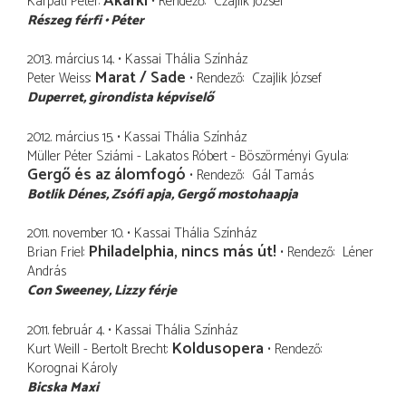
Akárki
Kárpáti Péter
Rendező
Czajlik József
Részeg férfi
Péter
2013. március 14.
Kassai Thália Színház
Marat / Sade
Peter Weiss
Rendező
Czajlik József
Duperret
girondista képviselő
2012. március 15.
Kassai Thália Színház
Müller Péter Sziámi - Lakatos Róbert - Böszörményi Gyula
Gergő és az álomfogó
Rendező
Gál Tamás
Botlik Dénes
Zsófi apja, Gergő mostohaapja
2011. november 10.
Kassai Thália Színház
Philadelphia, nincs más út!
Brian Friel
Rendező
Léner
András
Con Sweeney
Lizzy férje
2011. február 4.
Kassai Thália Színház
Koldusopera
Kurt Weill - Bertolt Brecht
Rendező
Korognai Károly
Bicska Maxi