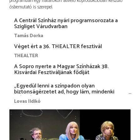
programban egy határokon átívelő koprodukcióban készülő
ősbemutató is szerepel.
A Centrál Színház nyári programsorozata a
Szigliget Várudvarban
Tamás Dorka
Véget ért a 36. THEALTER fesztivál
THEALTER
A Sopro nyerte a Magyar Színházak 38.
Kisvárdai Fesztiváljának fődíját
„Egyedül lenni a színpadon olyan
biztonságérzetet ad, hogy lám, mindenki
más nélkül is megvagyok magammal…”
Lovas Ildikó