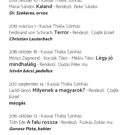
2019. október 10.
Kassai Thália Színház
Kaland
Márai Sándor
Rendező
Beke Sándor
Dr. Szekeres
orvos
2019. március 1.
Kassai Thália Színház
Terror
Ferdinand von Schirach
Rendező
Czajlik József
Christian Lauterbach
2018. október 18.
Kassai Thália Színház
Légy jó
Móricz Zsigmond - Kocsák Tibor - Miklós Tibor
mindhalálig
Rendező
Dudás Péter
m.v.
István bácsi
pedellus
2017. szeptember 14.
Kassai Thália Színház
Milyenek a magyarok?
Lackfi János
Rendező
Czajlik
József
mozgás
2016. október 13.
Kassai Thália Színház
A falu rossza
Tóth Ede
Rendező
Puskás Zoltán
m.v.
Gonosz Pista
bakter