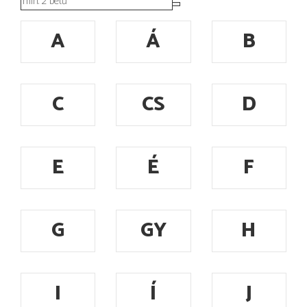
A
Á
B
C
CS
D
E
É
F
G
GY
H
I
Í
J