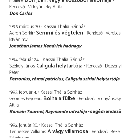
Don Juan, vagy a kőszobor lakomája
Molière
Rendező
Vidnyánszky Attila
Don Carlos
1995. március 30.
Kassai Thália Színház
Semmi és végtelen
Aaron Sorkin
Rendező
Verebes
István
m.v.
Jonathan James Kendrick hadnagy
1994. február 24.
Kassai Thália Színház
Caligula helytartója
Székely János
Rendező
Dezsényi
Péter
Petronius
római patrícius, Caligula szíriai helytartója
1993. február 4.
Kassai Thália Színház
Bolha a fülbe
Georges Feydeau
Rendező
Vidnyánszky
Attila
Romain Tournel
Raymonde udvalója
segédrendező
1992. január 30.
Kassai Thália Színház
A vágy villamosa
Tennessee Williams
Rendező
Beke