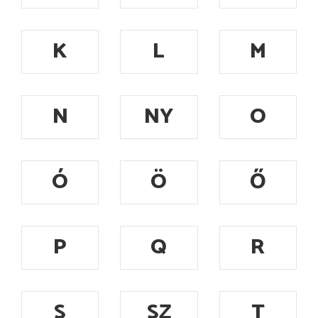
K
L
M
N
NY
O
Ó
Ö
Ő
P
Q
R
S
SZ
T