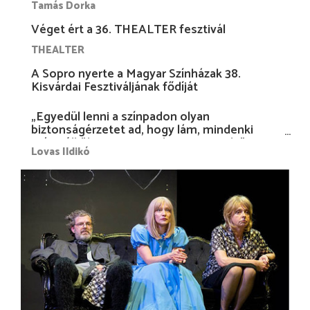
Tamás Dorka
Véget ért a 36. THEALTER fesztivál
THEALTER
A Sopro nyerte a Magyar Színházak 38.
Kisvárdai Fesztiváljának fődíját
„Egyedül lenni a színpadon olyan
biztonságérzetet ad, hogy lám, mindenki
más nélkül is megvagyok magammal…”
Lovas Ildikó