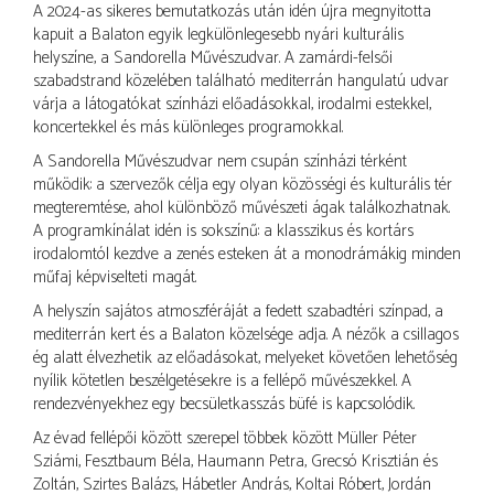
A 2024-as sikeres bemutatkozás után idén újra megnyitotta
kapuit a Balaton egyik legkülönlegesebb nyári kulturális
helyszíne, a Sandorella Művészudvar. A zamárdi-felsői
szabadstrand közelében található mediterrán hangulatú udvar
várja a látogatókat színházi előadásokkal, irodalmi estekkel,
koncertekkel és más különleges programokkal.
A Sandorella Művészudvar nem csupán színházi térként
működik: a szervezők célja egy olyan közösségi és kulturális tér
megteremtése, ahol különböző művészeti ágak találkozhatnak.
A programkínálat idén is sokszínű: a klasszikus és kortárs
irodalomtól kezdve a zenés esteken át a monodrámákig minden
műfaj képviselteti magát.
A helyszín sajátos atmoszféráját a fedett szabadtéri színpad, a
mediterrán kert és a Balaton közelsége adja. A nézők a csillagos
ég alatt élvezhetik az előadásokat, melyeket követően lehetőség
nyílik kötetlen beszélgetésekre is a fellépő művészekkel. A
rendezvényekhez egy becsületkasszás büfé is kapcsolódik.
Az évad fellépői között szerepel többek között Müller Péter
Sziámi, Fesztbaum Béla, Haumann Petra, Grecsó Krisztián és
Zoltán, Szirtes Balázs, Hábetler András, Koltai Róbert, Jordán