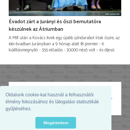
Évadot zárt a Jurányi és őszi bemutatóra
készülnek az Átriumban
A Milf után a Kovács ikrek egy újabb színdarabot írtak őszre, az
idei évadban Jurányiban a 9 hónap alatt 18 premier - 6
kiállításmegnyitó - 355 előadás - 30.000 néző volt – és díjeső.
Oldalunk cookie-kat használ a felhasználói
Az oldal megjelenését támogatja:
élmény fokozásához és látogatási statisztikák
gyűjtéséhez.
Megértettem
© 2026. - THEATER Online -
theater.hu