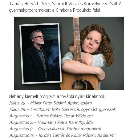
Tamás, Horváth Péter, Schmidt Vera és Körtvélyessy Zsolt. A
gyermekprogramokért a Cimbora Produkció felel.
Néhány kiemelt program a további nyári kínálatból:
Július 25. – Müller Péter Sziámi: Apám, apáim
Július 26. – Fesztbaum Béla: Szeressük egymást, gyerekek
Augusztus 1. – Szirtes Balázs: Oscar Wilde-est
Augusztus 2. – Haumann Petra: Karinthyráda
Augusztus 9. – Grecsó fivérek: Többet magunkról
Augusztus 15. – Jordán Tamás és Koltai Róbert: Az semmi