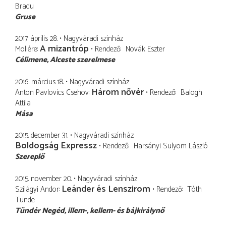
Bradu
Gruse
2017. április 28.
Nagyváradi színház
A mizantróp
Molière
Rendező
Novák Eszter
Célimene
Alceste szerelmese
2016. március 18.
Nagyváradi színház
Három nővér
Anton Pavlovics Csehov
Rendező
Balogh
Attila
Mása
2015. december 31.
Nagyváradi színház
Boldogság Expressz
Rendező
Harsányi Sulyom László
Szereplő
2015. november 20.
Nagyváradi színház
Leánder és Lenszirom
Szilágyi Andor
Rendező
Tóth
Tünde
Tündér Negéd
illem-, kellem- és bájkirálynő