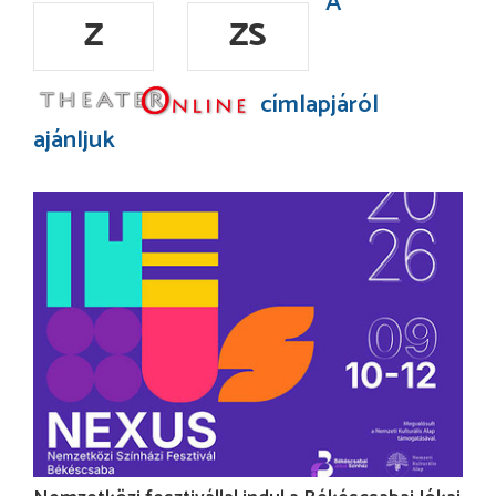
A
Z
ZS
címlapjáról
ajánljuk