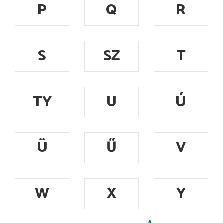
P
Q
R
S
SZ
T
TY
U
Ú
Ü
Ű
V
W
X
Y