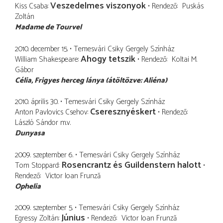
Veszedelmes viszonyok
Kiss Csaba
Rendező
Puskás
Zoltán
Madame de Tourvel
2010. december 15.
Temesvári Csiky Gergely Színház
Ahogy tetszik
William Shakespeare
Rendező
Koltai M.
Gábor
Célia
Frigyes herceg lánya (átöltözve: Aliéna)
2010. április 30.
Temesvári Csiky Gergely Színház
Cseresznyéskert
Anton Pavlovics Csehov
Rendező
László Sándor
m.v.
Dunyasa
2009. szeptember 6.
Temesvári Csiky Gergely Színház
Rosencrantz és Guildenstern halott
Tom Stoppard
Rendező
Victor Ioan Frunză
Ophelia
2009. szeptember 5.
Temesvári Csiky Gergely Színház
Június
Egressy Zoltán
Rendező
Victor Ioan Frunză