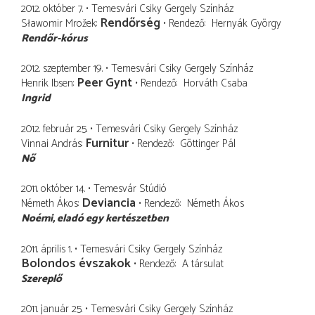
2012. október 7.
Temesvári Csiky Gergely Színház
Rendőrség
Sławomir Mrožek
Rendező
Hernyák György
Rendőr-kórus
2012. szeptember 19.
Temesvári Csiky Gergely Színház
Peer Gynt
Henrik Ibsen
Rendező
Horváth Csaba
Ingrid
2012. február 25.
Temesvári Csiky Gergely Színház
Furnitur
Vinnai András
Rendező
Göttinger Pál
Nő
2011. október 14.
Temesvár Stúdió
Deviancia
Németh Ákos
Rendező
Németh Ákos
Noémi
eladó egy kertészetben
2011. április 1.
Temesvári Csiky Gergely Színház
Bolondos évszakok
Rendező
A társulat
Szereplő
2011. január 25.
Temesvári Csiky Gergely Színház