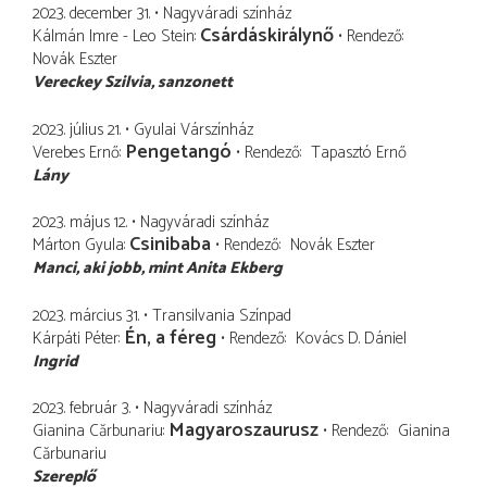
2023. december 31.
Nagyváradi színház
Csárdáskirálynő
Kálmán Imre - Leo Stein
Rendező
Novák Eszter
Vereckey Szilvia
sanzonett
2023. július 21.
Gyulai Várszínház
Pengetangó
Verebes Ernő
Rendező
Tapasztó Ernő
Lány
2023. május 12.
Nagyváradi színház
Csinibaba
Márton Gyula
Rendező
Novák Eszter
Manci
aki jobb, mint Anita Ekberg
2023. március 31.
Transilvania Színpad
Én, a féreg
Kárpáti Péter
Rendező
Kovács D. Dániel
Ingrid
2023. február 3.
Nagyváradi színház
Magyaroszaurusz
Gianina Cărbunariu
Rendező
Gianina
Cărbunariu
Szereplő