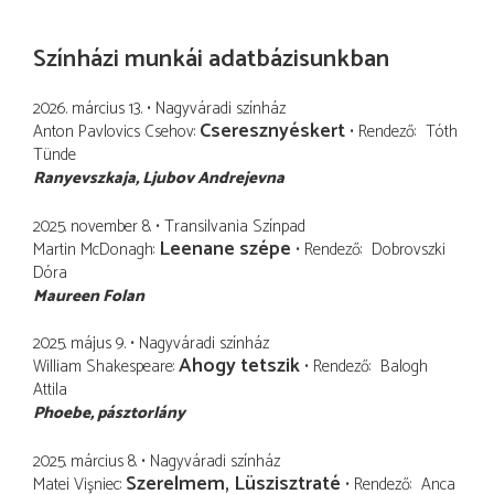
Színházi munkái adatbázisunkban
2026. március 13.
Nagyváradi színház
Cseresznyéskert
Anton Pavlovics Csehov
Rendező
Tóth
Tünde
Ranyevszkaja, Ljubov Andrejevna
2025. november 8.
Transilvania Színpad
Leenane szépe
Martin McDonagh
Rendező
Dobrovszki
Dóra
Maureen Folan
2025. május 9.
Nagyváradi színház
Ahogy tetszik
William Shakespeare
Rendező
Balogh
Attila
Phoebe
pásztorlány
2025. március 8.
Nagyváradi színház
Szerelmem, Lüszisztraté
Matei Vişniec
Rendező
Anca