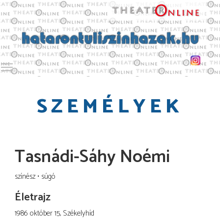
Toggle main menu visibility
SZEMÉLYEK
Tasnádi-Sáhy Noémi
színész
súgó
Életrajz
1986 október 15, Székelyhíd