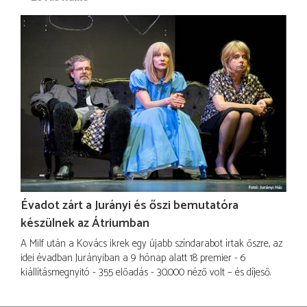
Évadot zárt a Jurányi és őszi bemutatóra
készülnek az Átriumban
A Milf után a Kovács ikrek egy újabb színdarabot írtak őszre, az
idei évadban Jurányiban a 9 hónap alatt 18 premier - 6
kiállításmegnyitó - 355 előadás - 30.000 néző volt – és díjeső.