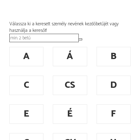
Válassza ki a keresett személy nevének kezdőbetűjét vagy
használja a keresőt!
A
Á
B
C
CS
D
E
É
F