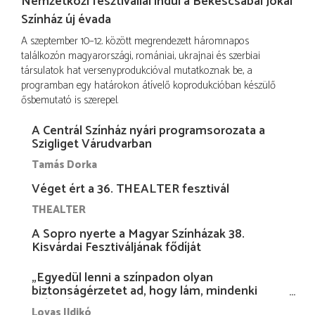
Nemzetközi fesztivállal indul a Békéscsabai Jókai
Színház új évada
A szeptember 10–12. között megrendezett háromnapos
találkozón magyarországi, romániai, ukrajnai és szerbiai
társulatok hat versenyprodukcióval mutatkoznak be, a
programban egy határokon átívelő koprodukcióban készülő
ősbemutató is szerepel.
A Centrál Színház nyári programsorozata a
Szigliget Várudvarban
Tamás Dorka
Véget ért a 36. THEALTER fesztivál
THEALTER
A Sopro nyerte a Magyar Színházak 38.
Kisvárdai Fesztiváljának fődíját
„Egyedül lenni a színpadon olyan
biztonságérzetet ad, hogy lám, mindenki
más nélkül is megvagyok magammal…”
Lovas Ildikó