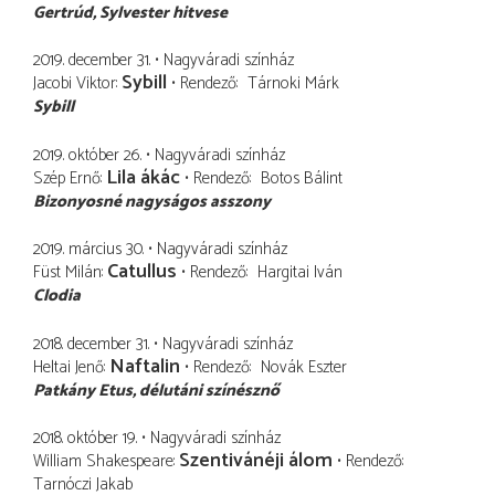
Gertrúd
Sylvester hitvese
2019. december 31.
Nagyváradi színház
Sybill
Jacobi Viktor
Rendező
Tárnoki Márk
Sybill
2019. október 26.
Nagyváradi színház
Lila ákác
Szép Ernő
Rendező
Botos Bálint
Bizonyosné nagyságos asszony
2019. március 30.
Nagyváradi színház
Catullus
Füst Milán
Rendező
Hargitai Iván
Clodia
2018. december 31.
Nagyváradi színház
Naftalin
Heltai Jenő
Rendező
Novák Eszter
Patkány Etus
délutáni színésznő
2018. október 19.
Nagyváradi színház
Szentivánéji álom
William Shakespeare
Rendező
Tarnóczi Jakab