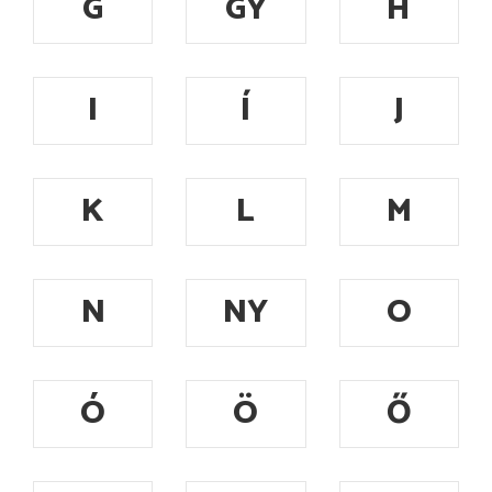
G
GY
H
I
Í
J
K
L
M
N
NY
O
Ó
Ö
Ő