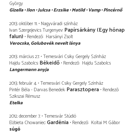
György
Gizella
Ilon
Julcsa
Erzsike
Matild
Vamp
Pincérnő
2013. október 11.
Nagyváradi színház
Papírsárkány (Egy hónap
Ivan Szergejevics Turgenyev
falun)
Rendező
Harsányi Zsolt
Verocska
Golubovék nevelt lánya
2013. március 27.
Temesvári Csiky Gergely Színház
Békeidő
Hajdu Szabolcs
Rendező
Hajdu Szabolcs
Langermann anyja
2013. február 4.
Temesvári Csiky Gergely Színház
Parasztopera
Pintér Béla - Darvas Benedek
Rendező
Szikszai Rémusz
Etelka
2012. december 7.
Temesvár Stúdió
Gardénia
Elżbieta Chowaniec
Rendező
Koltai M. Gábor
súgó