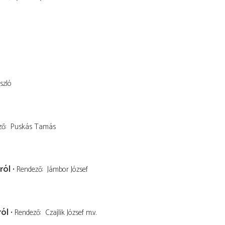
szló
ző
Puskás Tamás
ról
Rendező
Jámbor József
ról
Rendező
Czajlik József
m.v.