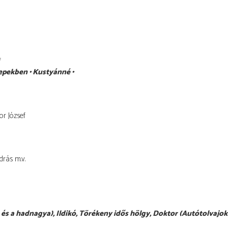
f
repekben
Kustyánné
r József
drás
m.v.
a és a hadnagya), Ildikó, Törékeny idős hölgy, Doktor (Autótolvajok