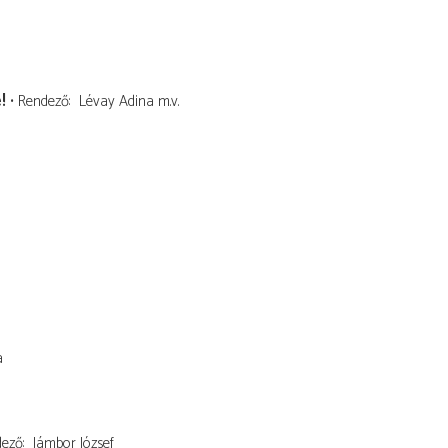
!
Rendező
Lévay Adina
m.v.
a
dező
Jámbor József