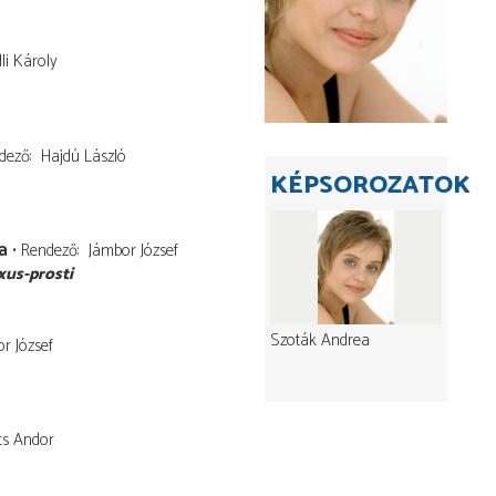
li Károly
dező
Hajdú László
KÉPSOROZATOK
a
Rendező
Jámbor József
xus-prosti
Szoták Andrea
r József
ts Andor