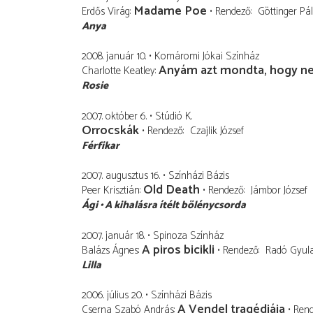
Madame Poe
Erdős Virág
Rendező
Göttinger Pál
Anya
2008. január 10.
Komáromi Jókai Színház
Anyám azt mondta, hogy ne
Charlotte Keatley
Rosie
2007. október 6.
Stúdió K.
Orrocskák
Rendező
Czajlik József
Férfikar
2007. augusztus 16.
Színházi Bázis
Old Death
Peer Krisztián
Rendező
Jámbor József
Ági
A kihalásra ítélt bölénycsorda
2007. január 18.
Spinoza Színház
A piros bicikli
Balázs Ágnes
Rendező
Radó Gyul
Lilla
2006. július 20.
Színházi Bázis
A Vendel tragédiája
Cserna Szabó András
Ren