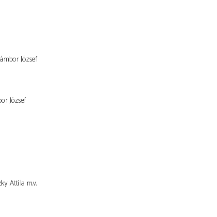
Jámbor József
or József
ky Attila
m.v.