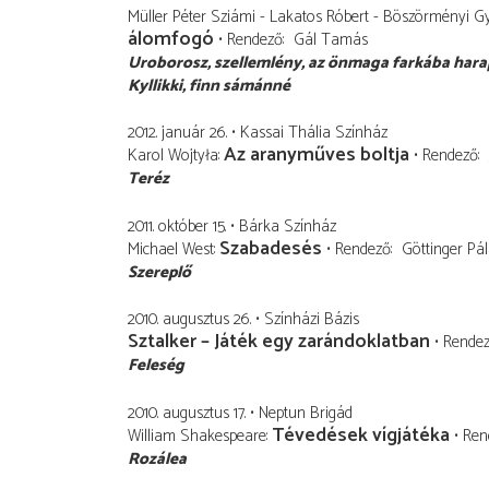
Müller Péter Sziámi - Lakatos Róbert - Böszörményi G
álomfogó
Rendező
Gál Tamás
Uroborosz
szellemlény, az önmaga farkába hara
Kyllikki
finn sámánné
2012. január 26.
Kassai Thália Színház
Az aranyműves boltja
Karol Wojtyła
Rendező
Teréz
2011. október 15.
Bárka Színház
Szabadesés
Michael West
Rendező
Göttinger Pál
Szereplő
2010. augusztus 26.
Színházi Bázis
Sztalker – Játék egy zarándoklatban
Rende
Feleség
2010. augusztus 17.
Neptun Brigád
Tévedések vígjátéka
William Shakespeare
Ren
Rozálea