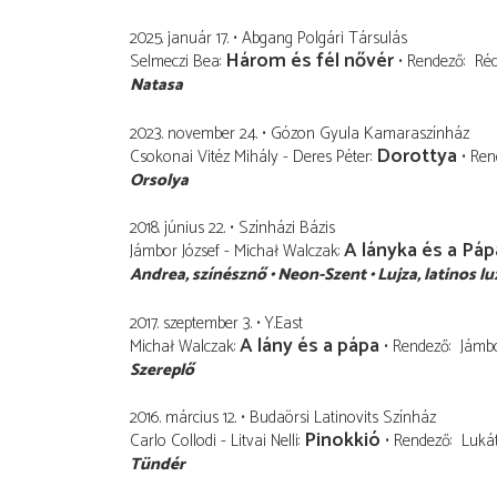
2025. január 17.
Abgang Polgári Társulás
Három és fél nővér
Selmeczi Bea
Rendező
Réd
Natasa
2023. november 24.
Gózon Gyula Kamaraszínház
Dorottya
Csokonai Vitéz Mihály - Deres Péter
Ren
Orsolya
2018. június 22.
Színházi Bázis
A lányka és a Páp
Jámbor József - Michał Walczak
Andrea
színésznő
Neon-Szent
Lujza
latinos lu
2017. szeptember 3.
Y.East
A lány és a pápa
Michał Walczak
Rendező
Jámbo
Szereplő
2016. március 12.
Budaörsi Latinovits Színház
Pinokkió
Carlo Collodi - Litvai Nelli
Rendező
Luká
Tündér