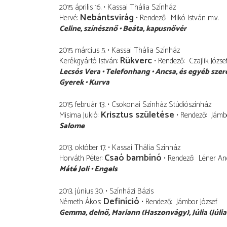
2015. április 16.
Kassai Thália Színház
Nebántsvirág
Hervé
Rendező
Mikó István
m.v.
Celine
színésznő
Beáta
kapusnővér
2015. március 5.
Kassai Thália Színház
Rükverc
Kerékgyártó István
Rendező
Czajlik Józse
Lecsós Vera
Telefonhang
Ancsa
és egyéb sze
Gyerek
Kurva
2015. február 13.
Csokonai Színház Stúdiószínház
Krisztus születése
Misima Jukió
Rendező
Jámbo
Salome
2013. október 17.
Kassai Thália Színház
Csaó bambínó
Horváth Péter
Rendező
Léner An
Máté Joli
Engels
2013. június 30.
Színházi Bázis
Definíció
Németh Ákos
Rendező
Jámbor József
Gemma, delnő
Mariann (Haszonvágy), Júlia (Júli