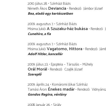
2010. július 28.
Színházi Bázis
Deviancia
Németh Ákos
Rendező
Jámbor József
Bea
eladó egy kertészetben
2009. augusztus 7.
Színházi Bázis
A Szuzaku-ház bukása
Misima Jukió
Rendező
Cunehiro
a fia
2009. augusztus 7.
Színházi Bázis
Vagatomo, Hittora
Misima Jukió
Rendező
Jámb
Adolf Hitler
kancellár
2009. július 23.
Epopteia – Társulás – Műhely
Orál Morál
Rendező
Czajlik József
Szereplő
2009. április 24.
Komáromi Jókai Színház
Énekes madár
Tamási Áron
Rendező
Vidnyánsz
Gondos Regina
vénlány
2008. január 26.
Sirály