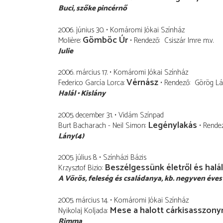
Buci
szőke pincérnő
2006. június 30.
Komáromi Jókai Színház
Gömböc Úr
Molière
Rendező
Csiszár Imre
m.v.
Julie
2006. március 17.
Komáromi Jókai Színház
Vérnász
Federico García Lorca
Rendező
Görög Lá
Halál
Kislány
2005. december 31.
Vidám Színpad
Legénylakás
Burt Bacharach - Neil Simon
Rende
Lány(4)
2005. július 8.
Színházi Bázis
Beszélgessünk életről és halál
Krzysztof Bizio
A Vörös
feleség és családanya, kb. negyven éves
2005. március 14.
Komáromi Jókai Színház
Mese a halott cárkisasszony
Nyikolaj Koljada
Rimma