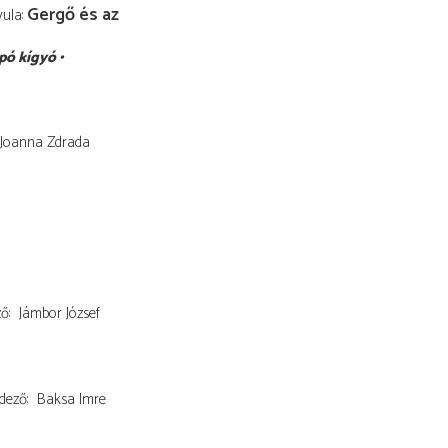
Gergő és az
yula
pó kígyó
Joanna Zdrada
ző
Jámbor József
dező
Baksa Imre