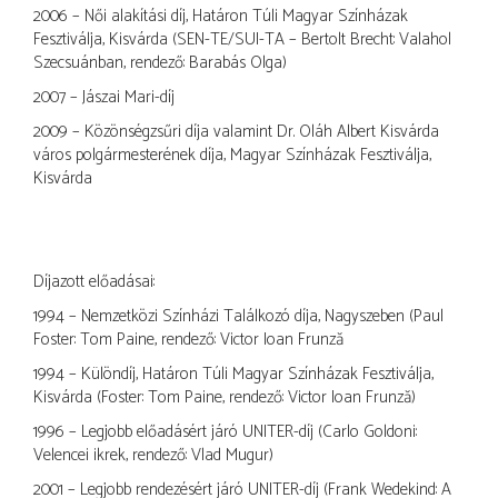
2006 – Női alakítási díj, Határon Túli Magyar Színházak
Fesztiválja, Kisvárda (SEN-TE/SUI-TA – Bertolt Brecht: Valahol
Szecsuánban, rendező: Barabás Olga)
2007 – Jászai Mari-díj
2009 – Közönségzsűri díja valamint Dr. Oláh Albert Kisvárda
város polgármesterének díja, Magyar Színházak Fesztiválja,
Kisvárda
Díjazott előadásai:
1994 – Nemzetközi Színházi Találkozó díja, Nagyszeben (Paul
Foster: Tom Paine, rendező: Victor Ioan Frunză
1994 – Különdíj, Határon Túli Magyar Színházak Fesztiválja,
Kisvárda (Foster: Tom Paine, rendező: Victor Ioan Frunză)
1996 – Legjobb előadásért járó UNITER-díj (Carlo Goldoni:
Velencei ikrek, rendező: Vlad Mugur)
2001 – Legjobb rendezésért járó UNITER-díj (Frank Wedekind: A