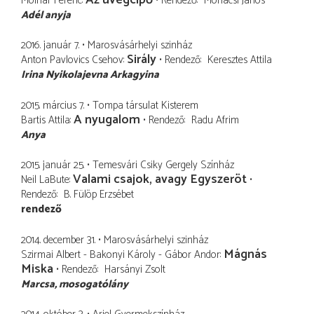
Molnár Ferenc
Rendező
Mohácsi János
Adél anyja
2016. január 7.
Marosvásárhelyi szinház
Sirály
Anton Pavlovics Csehov
Rendező
Keresztes Attila
Irina Nyikolajevna Arkagyina
2015. március 7.
Tompa társulat Kisterem
A nyugalom
Bartis Attila
Rendező
Radu Afrim
Anya
2015. január 25.
Temesvári Csiky Gergely Színház
Valami csajok, avagy Egyszeröt
Neil LaBute
Rendező
B. Fülöp Erzsébet
rendező
2014. december 31.
Marosvásárhelyi szinház
Mágnás
Szirmai Albert - Bakonyi Károly - Gábor Andor
Miska
Rendező
Harsányi Zsolt
Marcsa
mosogatólány