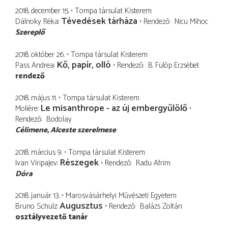
2018. december 15.
Tompa társulat Kisterem
Tévedések tárháza
Dálnoky Réka
Rendező
Nicu Mihoc
Szereplő
2018. október 26.
Tompa társulat Kisterem
Kő, papír, olló
Pass Andrea
Rendező
B. Fülöp Erzsébet
rendező
2018. május 11.
Tompa társulat Kisterem
Le misanthrope - az új embergyűlölő
Molière
Rendező
Bodolay
Célimene
Alceste szerelmese
2018. március 9.
Tompa társulat Kisterem
Részegek
Ivan Viripajev
Rendező
Radu Afrim
Dóra
2018. január 13.
Marosvásárhelyi Művészeti Egyetem
Augusztus
Bruno Schulz
Rendező
Balázs Zoltán
osztályvezető tanár