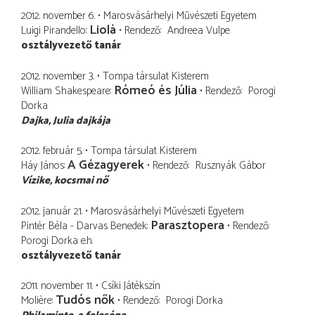
2012. november 6.
Marosvásárhelyi Művészeti Egyetem
Liolà
Luigi Pirandello
Rendező
Andreea Vulpe
osztályvezető tanár
2012. november 3.
Tompa társulat Kisterem
Rómeó és Júlia
William Shakespeare
Rendező
Porogi
Dorka
Dajka
Julia dajkája
2012. február 5.
Tompa társulat Kisterem
A Gézagyerek
Háy János
Rendező
Rusznyák Gábor
Vízike
kocsmai nő
2012. január 21.
Marosvásárhelyi Művészeti Egyetem
Parasztopera
Pintér Béla - Darvas Benedek
Rendező
Porogi Dorka
e.h.
osztályvezető tanár
2011. november 11.
Csíki Játékszín
Tudós nők
Molière
Rendező
Porogi Dorka