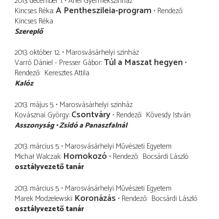
2013. december 1.
Ariel Gyermekszínház
A Pentheszileia-program
Kincses Réka
Rendező
Kincses Réka
Szereplő
2013. október 12.
Marosvásárhelyi szinház
Túl a Maszat hegyen
Varró Dániel - Presser Gábor
Rendező
Keresztes Attila
Kalóz
2013. május 5.
Marosvásárhelyi szinház
Csontváry
Kovásznai György
Rendező
Kövesdy István
Asszonyság
Zsidó a Panaszfalnál
2013. március 5.
Marosvásárhelyi Művészeti Egyetem
Homokozó
Michał Walczak
Rendező
Bocsárdi László
osztályvezető tanár
2013. március 5.
Marosvásárhelyi Művészeti Egyetem
Koronázás
Marek Modzelewski
Rendező
Bocsárdi László
osztályvezető tanár