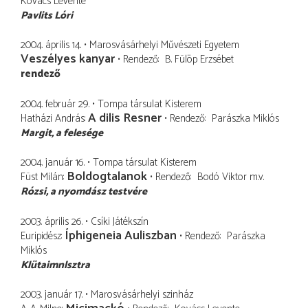
Kovács Levente
Pavlits Lóri
2004. április 14.
Marosvásárhelyi Művészeti Egyetem
Veszélyes kanyar
Rendező
B. Fülöp Erzsébet
rendező
2004. február 29.
Tompa társulat Kisterem
A dilis Resner
Hatházi András
Rendező
Parászka Miklós
Margit
a felesége
2004. január 16.
Tompa társulat Kisterem
Boldogtalanok
Füst Milán
Rendező
Bodó Viktor
m.v.
Rózsi
a nyomdász testvére
2003. április 26.
Csíki Játékszín
Íphigeneia Auliszban
Euripidész
Rendező
Parászka
Miklós
Klütaimnlsztra
2003. január 17.
Marosvásárhelyi szinház