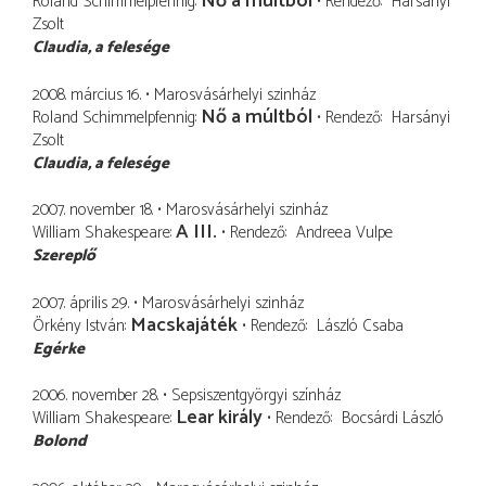
Nő a múltból
Roland Schimmelpfennig
Rendező
Harsányi
Zsolt
Claudia
a felesége
2008. március 16.
Marosvásárhelyi szinház
Nő a múltból
Roland Schimmelpfennig
Rendező
Harsányi
Zsolt
Claudia
a felesége
2007. november 18.
Marosvásárhelyi szinház
A III.
William Shakespeare
Rendező
Andreea Vulpe
Szereplő
2007. április 29.
Marosvásárhelyi szinház
Macskajáték
Örkény István
Rendező
László Csaba
Egérke
2006. november 28.
Sepsiszentgyörgyi színház
Lear király
William Shakespeare
Rendező
Bocsárdi László
Bolond