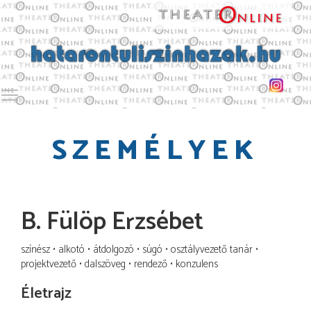
Toggle main menu visibility
SZEMÉLYEK
B. Fülöp Erzsébet
színész
alkotó
átdolgozó
súgó
osztályvezető tanár
projektvezető
dalszöveg
rendező
konzulens
Életrajz