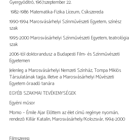
Gyergyóditró, 1967.szeptember 22.
1982-1986 Matematika-Fizika Líceum, Csíkszereda
1990-1994 Marosvásárhelyi Színművészeti Egyetem, színész
szak
1995-2000 Marosvásárhelyi Színművészeti Egyetem, teatrológia
szak
2006-tól doktorandusz a Budapesti Film- és Színművészeti
Egyetemen
Jelenleg a Marosvásárhelyi Nemzeti Színház, Tompa Miklós
Társulatának tagja, illetve a Marosvásárhelyi Művészeti
Egyetem óraadó tanára
EGYÉB SZAKMAI TEVÉKENYSÉGEK
Egyéni műsor
Momo – Émile Ajar Előttem az élet című regénye nyomán,
rendező: Killár Katalin, Marosvásárhely/Kolozsvár, 1994-2000
Filmszerep: