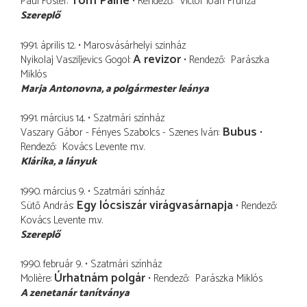
Tom Paine
Paul Foster
Rendező
Victor Ioan Frunză
Szereplő
1991. április 12.
Marosvásárhelyi szinház
A revizor
Nyikolaj Vasziljevics Gogol
Rendező
Parászka
Miklós
Marja Antonovna
a polgármester leánya
1991. március 14.
Szatmári színház
Bubus
Vaszary Gábor - Fényes Szabolcs - Szenes Iván
Rendező
Kovács Levente
m.v.
Klárika
a lányuk
1990. március 9.
Szatmári színház
Egy lócsiszár virágvasárnapja
Sütő András
Rendező
Kovács Levente
m.v.
Szereplő
1990. február 9.
Szatmári színház
Úrhatnám polgár
Molière
Rendező
Parászka Miklós
A zenetanár tanítványa