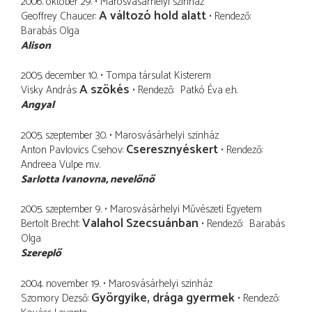
2006. október 29.
Marosvásárhelyi szinház
A változó hold alatt
Geoffrey Chaucer
Rendező
Barabás Olga
Alison
2005. december 10.
Tompa társulat Kisterem
A szökés
Visky András
Rendező
Patkó Éva
e.h.
Angyal
2005. szeptember 30.
Marosvásárhelyi szinház
Cseresznyéskert
Anton Pavlovics Csehov
Rendező
Andreea Vulpe
m.v.
Sarlotta Ivanovna
nevelőnő
2005. szeptember 9.
Marosvásárhelyi Művészeti Egyetem
Valahol Szecsuánban
Bertolt Brecht
Rendező
Barabás
Olga
Szereplő
2004. november 19.
Marosvásárhelyi szinház
Györgyike, drága gyermek
Szomory Dezső
Rendező