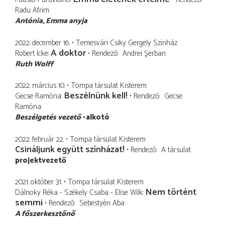
Radu Afrim
Antónia
Emma anyja
2022. december 16.
Temesvári Csiky Gergely Színház
A doktor
Robert Icke
Rendező
Andrei Şerban
Ruth Wolff
2022. március 10.
Tompa társulat Kisterem
Beszélnünk kell!
Gecse Ramóna
Rendező
Gecse
Ramóna
Beszélgetés vezető
alkotó
2022. február 22.
Tompa társulat Kisterem
Csináljunk együtt színházat!
Rendező
A társulat
projektvezető
2021. október 31.
Tompa társulat Kisterem
Nem történt
Dálnoky Réka - Székely Csaba - Elise Wilk
semmi
Rendező
Sebestyén Aba
A főszerkesztőnő