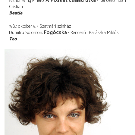
A Posket család titka
Arthur Wing Pinero
Rendező
Ioan
Cristian
Beatie
1987. október 9.
Szatmári színház
Fogócska
Dumitru Solomon
Rendező
Parászka Miklós
Teo