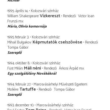
Richter
1995. április 14.
Kolozsvári színház
Vízkereszt
William Shakespeare
Rendező
Victor Ioan
Frunză
m.v.
Mária
Olivia komornája
1995. február 3.
Kolozsvári színház
Képmutatók cselszövése
Mihail Bulgakov
Rendező
Tompa Gábor
Szereplő
1994. október 8.
Kolozsvári színház
Máli néni
Füst Milán
Rendező
Árkosi Árpád
m.v.
Egy szolgálólány Novákéknál
1994. február 27.
Marosvásárhelyi Művészeti Egyetem
Tartuffe
Molière
Rendező
Tompa Gábor
Szereplő
1993. december 10.
Marosvásárhelyi szinház