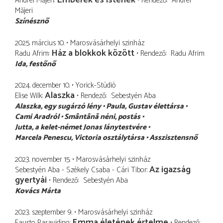
Emberek és istenek
Andrei Măjeri
Rendező
Andrei
Măjeri
Színésznő
2025. március 10.
Marosvásárhelyi szinház
Ház a blokkok között
Radu Afrim
Rendező
Radu Afrim
Ida
festőnő
2024. december 10.
Yorick-Stúdió
Alaszka
Elise Wilk
Rendező
Sebestyén Aba
Alaszka
egy sugárzó lény
Paula
Gustav élettársa
Cami Aradról
Smântână néni
postás
Jutta
a kelet-német Jonas lánytestvére
Marcela Penescu
Victoria osztálytársa
Asszisztensnő
2023. november 15.
Marosvásárhelyi szinház
Az igazság
Sebestyén Aba - Székely Csaba - Cári Tibor
gyertyái
Rendező
Sebestyén Aba
Kovács Márta
2023. szeptember 9.
Marosvásárhelyi szinház
Emma életének értelme
Fausto Paravidino
Rendező