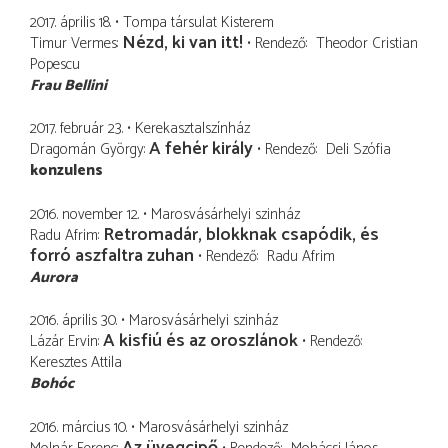
2017. április 18.
Tompa társulat Kisterem
Nézd, ki van itt!
Timur Vermes
Rendező
Theodor Cristian
Popescu
Frau Bellini
2017. február 23.
Kerekasztalszínház
A fehér király
Dragomán György
Rendező
Deli Szófia
konzulens
2016. november 12.
Marosvásárhelyi szinház
Retromadár, blokknak csapódik, és
Radu Afrim
forró aszfaltra zuhan
Rendező
Radu Afrim
Aurora
2016. április 30.
Marosvásárhelyi szinház
A kisfiú és az oroszlánok
Lázár Ervin
Rendező
Keresztes Attila
Bohóc
2016. március 10.
Marosvásárhelyi szinház
Az üvegcipő