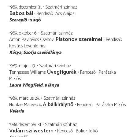
1989. december 31.
Szatmári színház
Babos bál
Rendező
Ács Alajos
Szereplő
súgó
1989. október 6.
Szatmári színház
Platonov szerelmei
Anton Pavlovics Csehov
Rendező
Kovács Levente
m.v.
Kátya
Szofja cselédlánya
1989. május 19.
Szatmári színház
Üvegfigurák
Tennessee Williams
Rendező
Parászka
Miklós
Laura Wingfield
a lánya
1989. március 29.
Szatmári színház
A bálkirálynő
Nicolae Mateescu
Rendező
Parászka Miklós
Valeria
1988. december 31.
Szatmári színház
Vidám szilwestern
Rendező
Bokor Ildikó