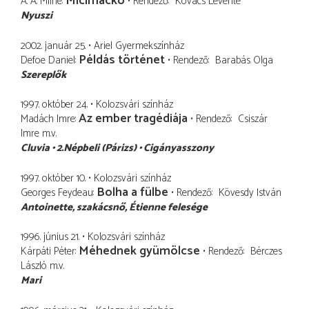
Micimackó
A. A. Milne
Rendező
Kovács Levente
Nyuszi
2002. január 25.
Ariel Gyermekszínház
Példás történet
Defoe Daniel
Rendező
Barabás Olga
Szereplők
1997. október 24.
Kolozsvári színház
Az ember tragédiája
Madách Imre
Rendező
Csiszár
Imre
m.v.
Cluvia
2.Népbeli (Párizs)
Cigányasszony
1997. október 10.
Kolozsvári színház
Bolha a fülbe
Georges Feydeau
Rendező
Kövesdy István
Antoinette
szakácsnő, Étienne felesége
1996. június 21.
Kolozsvári színház
Méhednek gyümölcse
Kárpáti Péter
Rendező
Bérczes
László
m.v.
Mari