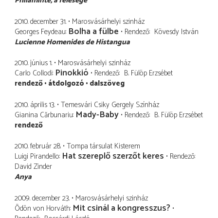
Philaminte
a felesége
2010. december 31.
Marosvásárhelyi szinház
Bolha a fülbe
Georges Feydeau
Rendező
Kövesdy István
Lucienne Homenides de Histangua
2010. június 1.
Marosvásárhelyi szinház
Pinokkió
Carlo Collodi
Rendező
B. Fülöp Erzsébet
rendező
átdolgozó
dalszöveg
2010. április 13.
Temesvári Csiky Gergely Színház
Mady-Baby
Gianina Cărbunariu
Rendező
B. Fülöp Erzsébet
rendező
2010. február 28.
Tompa társulat Kisterem
Hat szereplő szerzőt keres
Luigi Pirandello
Rendező
David Zinder
Anya
2009. december 23.
Marosvásárhelyi szinház
Mit csinál a kongresszus?
Ödön von Horváth