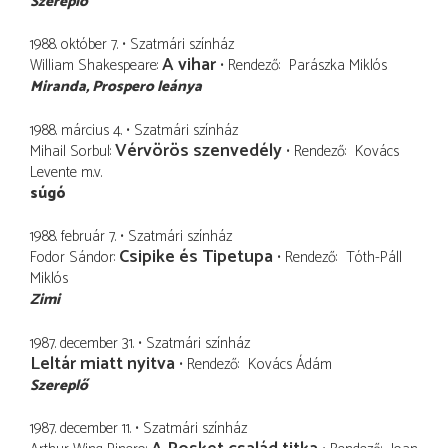
Szereplő
1988. október 7.
Szatmári színház
A vihar
William Shakespeare
Rendező
Parászka Miklós
Miranda
Prospero leánya
1988. március 4.
Szatmári színház
Vérvörös szenvedély
Mihail Sorbul
Rendező
Kovács
Levente
m.v.
súgó
1988. február 7.
Szatmári színház
Csipike és Tipetupa
Fodor Sándor
Rendező
Tóth-Páll
Miklós
Zimi
1987. december 31.
Szatmári színház
Leltár miatt nyitva
Rendező
Kovács Ádám
Szereplő
1987. december 11.
Szatmári színház