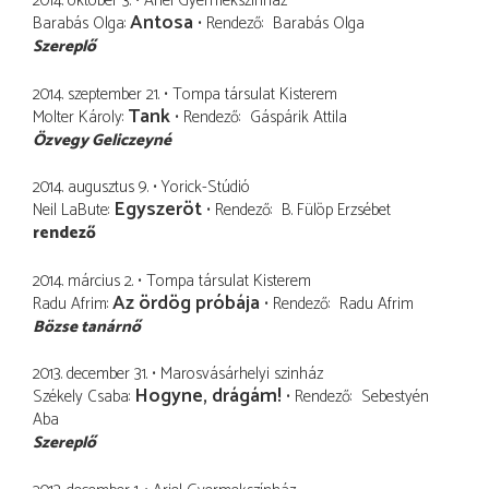
2014. október 3.
Ariel Gyermekszínház
Antosa
Barabás Olga
Rendező
Barabás Olga
Szereplő
2014. szeptember 21.
Tompa társulat Kisterem
Tank
Molter Károly
Rendező
Gáspárik Attila
Özvegy Geliczeyné
2014. augusztus 9.
Yorick-Stúdió
Egyszeröt
Neil LaBute
Rendező
B. Fülöp Erzsébet
rendező
2014. március 2.
Tompa társulat Kisterem
Az ördög próbája
Radu Afrim
Rendező
Radu Afrim
Bözse tanárnő
2013. december 31.
Marosvásárhelyi szinház
Hogyne, drágám!
Székely Csaba
Rendező
Sebestyén
Aba
Szereplő