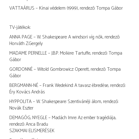
VATTAÁRUS – Kínai védelem (1999), rendező: Tompa Gábor
TV-játékok:
ANNA PAGE – W. Shakespeare: A windsori víg nők, rendező:
Horváth Z.Gergely
MADAME PERNELLE – J.B.P. Moliėre: Tartuffe, rendező: Tompa
Gábor
GORDONNÉ – Witold Gombrowicz: Operett, rendező: Tompa
Gábor
BERGMANN-NÉ – Frank Wedekind: A tavasz ébredése, rendező:
Éry Kovács András
HYPPOLITA – W. Shakespeare: Szentivánéji álom, rendező:
Novák Eszter
DEMAGÓG, NYEGLE – Madách Imre: Az ember tragédiája,
rendező: Anca Bradu
SZAKMAI ELISMERÉSEK