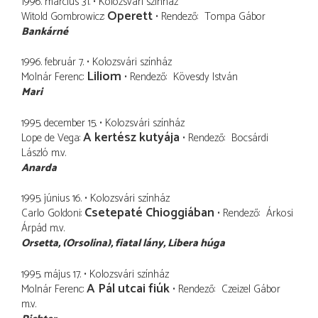
1996. március 31.
Kolozsvári színház
Operett
Witold Gombrowicz
Rendező
Tompa Gábor
Bankárné
1996. február 7.
Kolozsvári színház
Liliom
Molnár Ferenc
Rendező
Kövesdy István
Mari
1995. december 15.
Kolozsvári színház
A kertész kutyája
Lope de Vega
Rendező
Bocsárdi
László
m.v.
Anarda
1995. június 16.
Kolozsvári színház
Csetepaté Chioggiában
Carlo Goldoni
Rendező
Árkosi
Árpád
m.v.
Orsetta
(Orsolina), fiatal lány, Libera húga
1995. május 17.
Kolozsvári színház
A Pál utcai fiúk
Molnár Ferenc
Rendező
Czeizel Gábor
m.v.