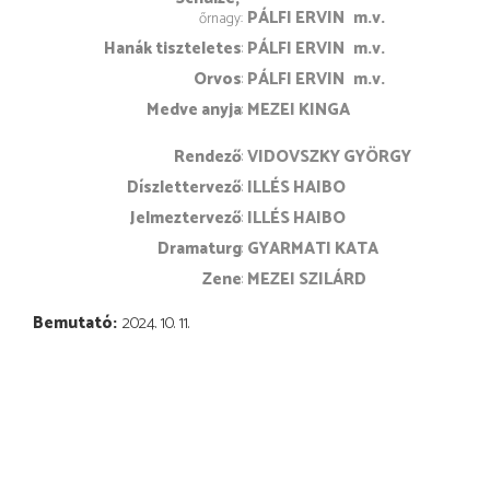
PÁLFI ERVIN
m.v.
őrnagy
Hanák tiszteletes
PÁLFI ERVIN
m.v.
Orvos
PÁLFI ERVIN
m.v.
Medve anyja
MEZEI KINGA
rendező
VIDOVSZKY GYÖRGY
díszlettervező
ILLÉS HAIBO
jelmeztervező
ILLÉS HAIBO
dramaturg
GYARMATI KATA
zene
MEZEI SZILÁRD
Bemutató
2024. 10. 11.