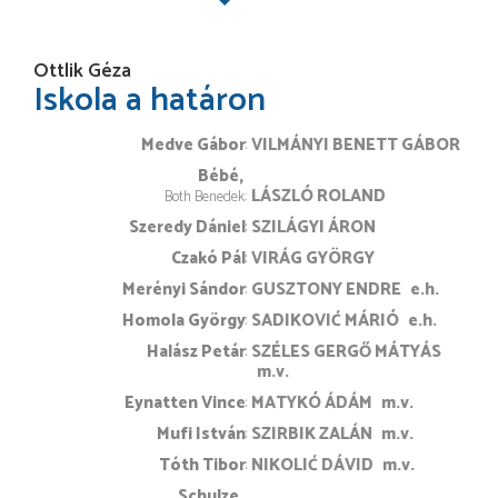
Ottlik Géza
Iskola a határon
Medve Gábor
VILMÁNYI BENETT GÁBOR
Bébé
LÁSZLÓ ROLAND
Both Benedek
Szeredy Dániel
SZILÁGYI ÁRON
Czakó Pál
VIRÁG GYÖRGY
Merényi Sándor
GUSZTONY ENDRE
e.h.
Homola György
SADIKOVIĆ MÁRIÓ
e.h.
Halász Petár
SZÉLES GERGŐ MÁTYÁS
m.v.
Eynatten Vince
MATYKÓ ÁDÁM
m.v.
Mufi István
SZIRBIK ZALÁN
m.v.
Tóth Tibor
NIKOLIĆ DÁVID
m.v.
Schulze