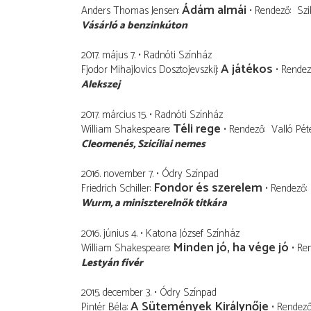
Ádám almái
Anders Thomas Jensen
Rendező
Szi
Vásárló a benzinkúton
2017. május 7.
Radnóti Színház
A játékos
Fjodor Mihajlovics Dosztojevszkij
Rende
Alekszej
2017. március 15.
Radnóti Színház
Téli rege
William Shakespeare
Rendező
Valló Pét
Cleomenés
Szicíliai nemes
2016. november 7.
Ódry Színpad
Fondor és szerelem
Friedrich Schiller
Rendező
Wurm
a miniszterelnök titkára
2016. június 4.
Katona József Színház
Minden jó, ha vége jó
William Shakespeare
Re
Lestyán fivér
2015. december 3.
Ódry Színpad
A Sütemények Királynője
Pintér Béla
Rendez