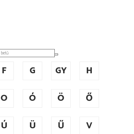
F
G
GY
H
O
Ó
Ö
Ő
Ú
Ü
Ű
V