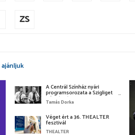
ZS
 ajánljuk
A Centrál Színház nyári
programsorozata a Szigliget
Várudvarban
Tamás Dorka
Véget ért a 36. THEALTER
fesztivál
THEALTER