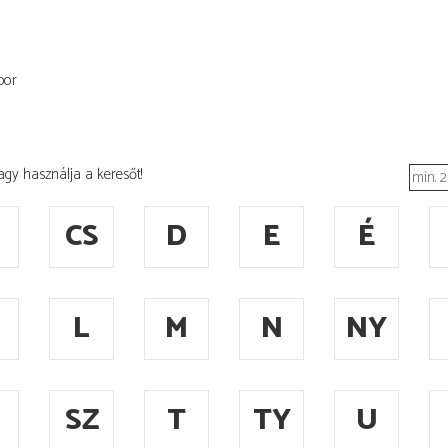
bor
agy használja a keresőt!
CS
D
E
É
L
M
N
NY
SZ
T
TY
U