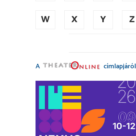
W
X
Y
Z
A
címlapjáról