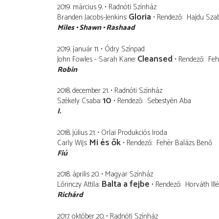
2019. március 9.
Radnóti Színház
Gloria
Branden Jacobs-Jenkins
Rendező
Hajdu Szab
Miles
Shawn
Rashaad
2019. január 11.
Ódry Színpad
Cleansed
John Fowles - Sarah Kane
Rendező
Feh
Robin
2018. december 21.
Radnóti Színház
10
Székely Csaba
Rendező
Sebestyén Aba
I.
2018. július 21.
Orlai Produkciós Iroda
Mi és ők
Carly Wijs
Rendező
Fehér Balázs Benő
Fiú
2018. április 20.
Magyar Színház
Balta a fejbe
Lőrinczy Attila
Rendező
Horváth Illé
Richárd
2017. október 20.
Radnóti Színház