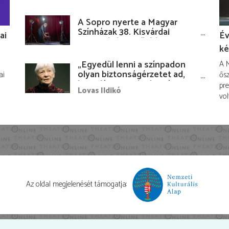
A Sopro nyerte a Magyar
Színházak 38. Kisvárdai
ai
Év
Fesztiváljának fődíját
ké
„Egyedül lenni a színpadon
A M
olyan biztonságérzetet ad,
ai
ősz
hogy lám, mindenki más
pre
Lovas Ildikó
nélkül is megvagyok
vol
magammal…”
Az oldal megjelenését támogatja: