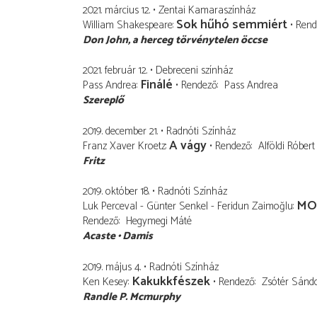
2021. március 12.
Zentai Kamaraszínház
Sok hűhó semmiért
William Shakespeare
Rend
Don John
a herceg törvénytelen öccse
2021. február 12.
Debreceni színház
Finálé
Pass Andrea
Rendező
Pass Andrea
Szereplő
2019. december 21.
Radnóti Színház
A vágy
Franz Xaver Kroetz
Rendező
Alföldi Róbert
Fritz
2019. október 18.
Radnóti Színház
MOL
Luk Perceval - Günter Senkel - Feridun Zaimoğlu
Rendező
Hegymegi Máté
Acaste
Damis
2019. május 4.
Radnóti Színház
Kakukkfészek
Ken Kesey
Rendező
Zsótér Sánd
Randle P. Mcmurphy