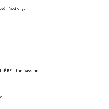
ező
Mezei Kinga
IÈRE – the passion
or