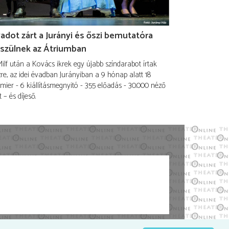
adot zárt a Jurányi és őszi bemutatóra
szülnek az Átriumban
ilf után a Kovács ikrek egy újabb színdarabot írtak
re, az idei évadban Jurányiban a 9 hónap alatt 18
mier - 6 kiállításmegnyitó - 355 előadás - 30.000 néző
t – és díjeső.