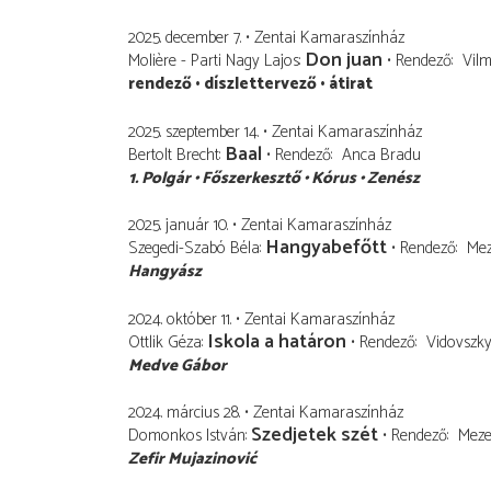
2025. december 7.
Zentai Kamaraszínház
Don juan
Molière - Parti Nagy Lajos
Rendező
Vilm
rendező
díszlettervező
átirat
2025. szeptember 14.
Zentai Kamaraszínház
Baal
Bertolt Brecht
Rendező
Anca Bradu
1. Polgár
Főszerkesztő
Kórus
Zenész
2025. január 10.
Zentai Kamaraszínház
Hangyabefőtt
Szegedi-Szabó Béla
Rendező
Mez
Hangyász
2024. október 11.
Zentai Kamaraszínház
Iskola a határon
Ottlik Géza
Rendező
Vidovszk
Medve Gábor
2024. március 28.
Zentai Kamaraszínház
Szedjetek szét
Domonkos István
Rendező
Meze
Zefir Mujazinović