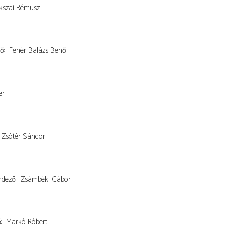
kszai Rémusz
ző
Fehér Balázs Benő
er
Zsótér Sándor
ndező
Zsámbéki Gábor
ő
Markó Róbert