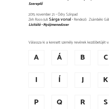
Szereplő
2015. november 21.
Ódry Színpad
Sárga vonal
Zeh Roos-Juli
Rendező
Zsámbéki Gá
Licitáló
Nyájmenedzser
Válassza ki a keresett személy nevének kezdőbetűjét v
A
Á
B
C
I
Í
J
K
P
Q
R
S