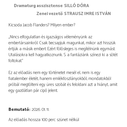
dramaturg asszisztense
SILLÓ DÓRA
zenei vezető
STRAUSZ IMRE ISTVÁN
Kicsoda Jacob Flanders? Milyen ember?
„Nincs elfogulatlan és igazságos véleményünk az
embertársainkról. Csak becsapjuk magunkat, mikor azt hisszük
értjük a másik embert. Ezért fölösleges is megítélnünk egymást.
Utalásokra kell hagyatkoznunk. S a fantáziánk színezi ki a sötét
foltokat.”
Ez az előadás nem egy történetet mesél el, nem is egy
fiatalember életét, hanem emlékfoszlányokból, mondatokból
próbál megtölteni egy üres szobát és feloldani azt a hiányt, amit
egy gazdátlan pár cipő jelent.
Bemutató
2026. 01. 11.
Az előadás hossza: 100 perc szünet nélkül