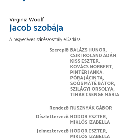
Virginia Woolf
Jacob szobája
A negyedéves színészosztály előadása
Szereplő
BALÁZS HUNOR
CSIKI ROLAND ÁDÁM
KISS ESZTER
KOVÁCS NORBERT
PINTÉR JANKA
PÓRA JÁCINTA
SOÓS MÁTÉ BÁTOR
SZILÁGYI ORSOLYA
TIMÁR CSENGE MÁRIA
rendező
RUSZNYÁK GÁBOR
díszlettervező
HODOR ESZTER
MIKLÓS IZABELLA
jelmeztervező
HODOR ESZTER
MIKLÓS IZABELLA