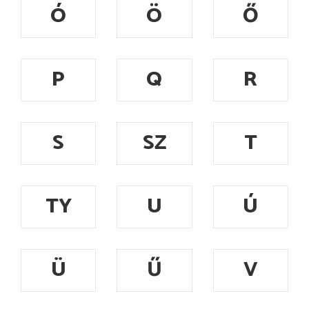
Ó
Ö
Ő
P
Q
R
S
SZ
T
TY
U
Ú
Ü
Ű
V