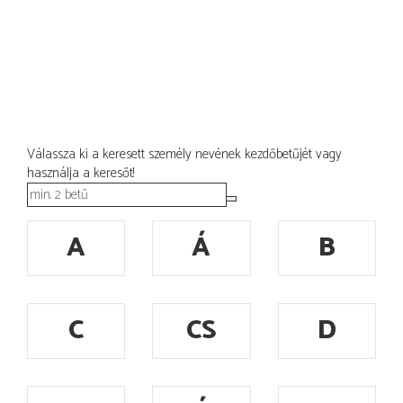
Válassza ki a keresett személy nevének kezdőbetűjét vagy
használja a keresőt!
A
Á
B
C
CS
D