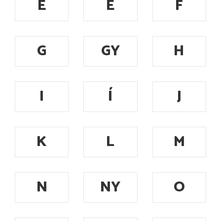
E
É
F
G
GY
H
I
Í
J
K
L
M
N
NY
O