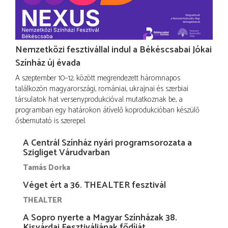
Nemzetközi fesztivállal indul a Békéscsabai Jókai
Színház új évada
A szeptember 10–12. között megrendezett háromnapos
találkozón magyarországi, romániai, ukrajnai és szerbiai
társulatok hat versenyprodukcióval mutatkoznak be, a
programban egy határokon átívelő koprodukcióban készülő
ősbemutató is szerepel.
A Centrál Színház nyári programsorozata a
Szigliget Várudvarban
Tamás Dorka
Véget ért a 36. THEALTER fesztivál
THEALTER
A Sopro nyerte a Magyar Színházak 38.
Kisvárdai Fesztiváljának fődíját