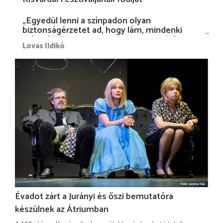
„Egyedül lenni a színpadon olyan
biztonságérzetet ad, hogy lám, mindenki
más nélkül is megvagyok magammal…”
Lovas Ildikó
Évadot zárt a Jurányi és őszi bemutatóra
készülnek az Átriumban