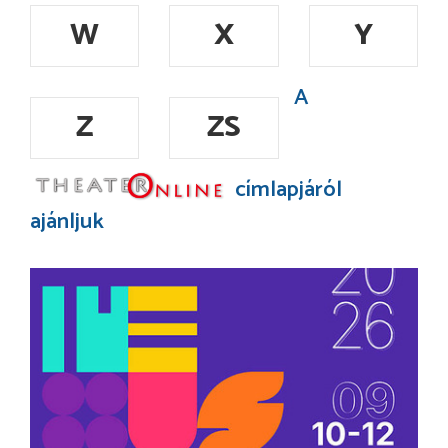
W
X
Y
A
Z
ZS
címlapjáról
ajánljuk