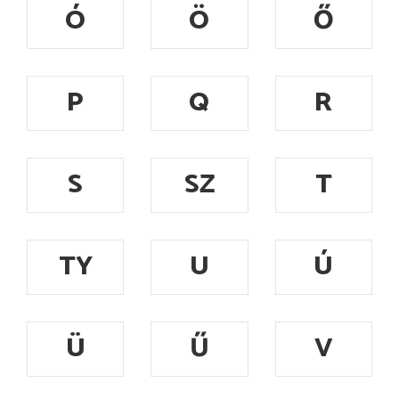
Ó
Ö
Ő
P
Q
R
S
SZ
T
TY
U
Ú
Ü
Ű
V