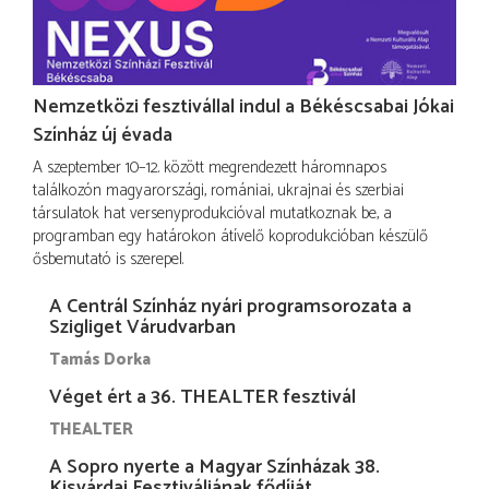
Nemzetközi fesztivállal indul a Békéscsabai Jókai
Színház új évada
A szeptember 10–12. között megrendezett háromnapos
találkozón magyarországi, romániai, ukrajnai és szerbiai
társulatok hat versenyprodukcióval mutatkoznak be, a
programban egy határokon átívelő koprodukcióban készülő
ősbemutató is szerepel.
A Centrál Színház nyári programsorozata a
Szigliget Várudvarban
Tamás Dorka
Véget ért a 36. THEALTER fesztivál
THEALTER
A Sopro nyerte a Magyar Színházak 38.
Kisvárdai Fesztiváljának fődíját