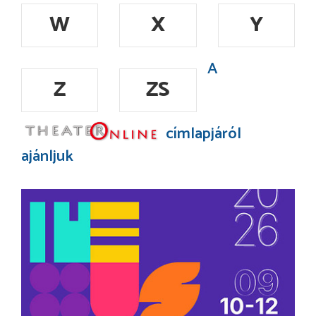
W
X
Y
A
Z
ZS
címlapjáról
ajánljuk