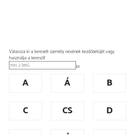
Válassza ki a keresett személy nevének kezdőbetűjét vagy
használja a keresőt!
A
Á
B
C
CS
D