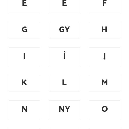
E
É
F
G
GY
H
I
Í
J
K
L
M
N
NY
O