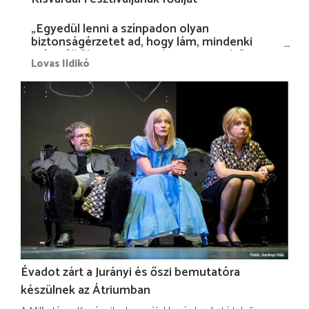
„Egyedül lenni a színpadon olyan
biztonságérzetet ad, hogy lám, mindenki
más nélkül is megvagyok magammal…”
Lovas Ildikó
Évadot zárt a Jurányi és őszi bemutatóra
készülnek az Átriumban