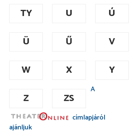
TY
U
Ú
Ü
Ű
V
W
X
Y
A
Z
ZS
címlapjáról
ajánljuk