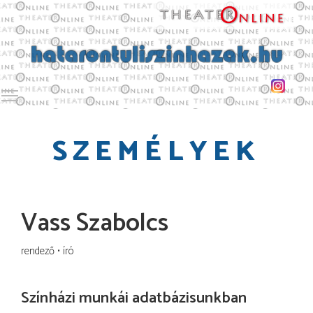
Toggle main menu visibility
SZEMÉLYEK
Vass Szabolcs
rendező
író
Színházi munkái adatbázisunkban