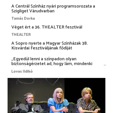
A Centrál Színház nyári programsorozata a
Szigliget Várudvarban
Tamás Dorka
Véget ért a 36. THEALTER fesztivál
THEALTER
A Sopro nyerte a Magyar Színházak 38.
Kisvárdai Fesztiváljának fődíját
„Egyedül lenni a színpadon olyan
biztonságérzetet ad, hogy lám, mindenki
más nélkül is megvagyok magammal…”
Lovas Ildikó