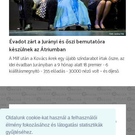
Évadot zárt a Jurányi és őszi bemutatóra
készülnek az Átriumban
A Milf után a Kovács ikrek egy újabb színdarabot írtak őszre, az
idei évadban Jurányiban a 9 hónap alatt 18 premier - 6
kiállításmegnyitó - 355 előadás - 30.000 néző volt – és díjeső.
Oldalunk cookie-kat használ a felhasználói
Az oldal megjelenését támogatja:
élmény fokozásához és látogatási statisztikák
gyűjtéséhez.