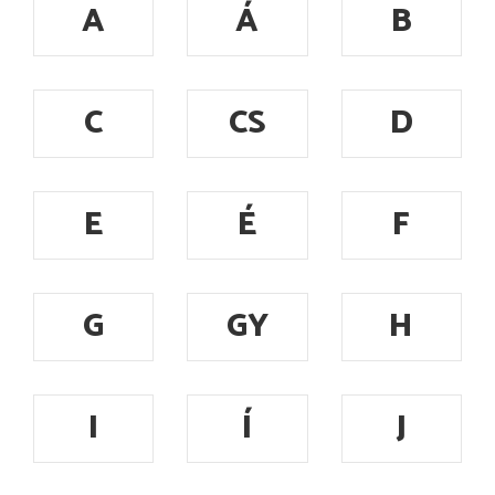
A
Á
B
C
CS
D
E
É
F
G
GY
H
I
Í
J