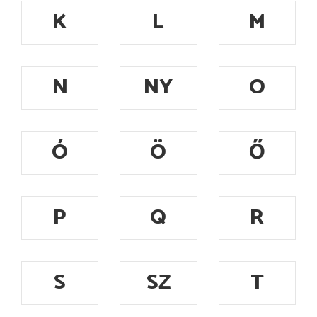
K
L
M
N
NY
O
Ó
Ö
Ő
P
Q
R
S
SZ
T