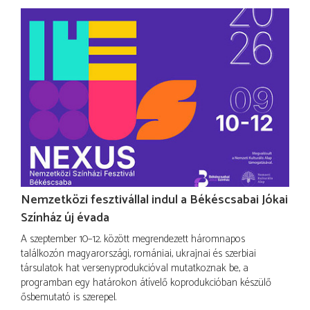
Nemzetközi fesztivállal indul a Békéscsabai Jókai
Színház új évada
A szeptember 10–12. között megrendezett háromnapos
találkozón magyarországi, romániai, ukrajnai és szerbiai
társulatok hat versenyprodukcióval mutatkoznak be, a
programban egy határokon átívelő koprodukcióban készülő
ősbemutató is szerepel.