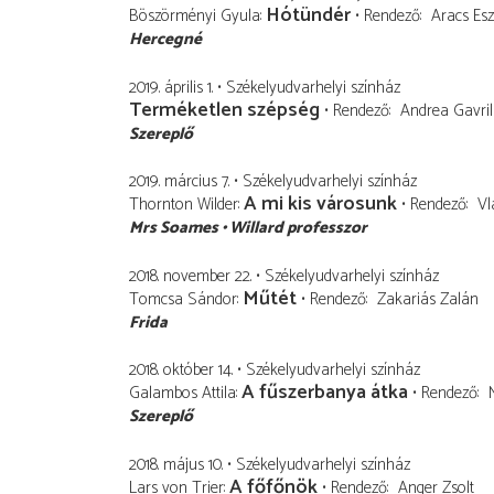
Hótündér
Böszörményi Gyula
Rendező
Aracs Esz
Hercegné
2019. április 1.
Székelyudvarhelyi színház
Terméketlen szépség
Rendező
Andrea Gavril
Szereplő
2019. március 7.
Székelyudvarhelyi színház
A mi kis városunk
Thornton Wilder
Rendező
Vl
Mrs Soames
Willard professzor
2018. november 22.
Székelyudvarhelyi színház
Műtét
Tomcsa Sándor
Rendező
Zakariás Zalán
Frida
2018. október 14.
Székelyudvarhelyi színház
A fűszerbanya átka
Galambos Attila
Rendező
Szereplő
2018. május 10.
Székelyudvarhelyi színház
A főfőnök
Lars von Trier
Rendező
Anger Zsolt