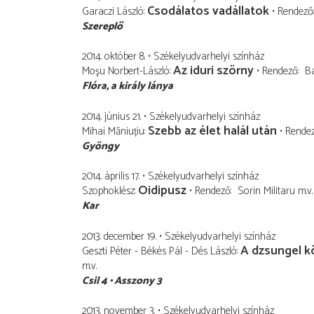
Csodálatos vadállatok
Garaczi László
Rendező
Szereplő
2014. október 8.
Székelyudvarhelyi színház
Az iduri szörny
Moşu Norbert-László
Rendező
B
Flóra
a király lánya
2014. június 21.
Székelyudvarhelyi színház
Szebb az élet halál után
Mihai Măniuțiu
Rende
Gyöngy
2014. április 17.
Székelyudvarhelyi színház
Oidipusz
Szophoklész
Rendező
Sorin Militaru
m.v.
Kar
2013. december 19.
Székelyudvarhelyi színház
A dzsungel 
Geszti Péter - Békés Pál - Dés László
m.v.
Csil 4
Asszony 3
2013. november 3.
Székelyudvarhelyi színház