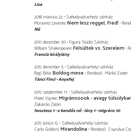
Lise
2018. március 22.
Székelyudvarhelyi színház
Nem lesz reggel, Fred!
Moravetz Levente
Rend
Nő
2017. december 30.
Figura Stúdió Színház
Felsültek vs. Szerelem
William Shakespeare
R
Francia királylány
2017. december 5.
Székelyudvarhelyi színház
Boldog mese
Rigó Béla
Rendező
Márkó Eszter
Tánci Finci
Anyafej
2017. szeptember 17.
Székelyudvarhelyi színház
Migránsoook - avagy túlsúlyba
Matei Vişniec
Zakariás Zalán
hosztesz 1
a kendős nő
lány 1
migráns 10
2017. június 12.
Székelyudvarhelyi színház
Mirandolina
Carlo Goldoni
Rendező
Csurulya Cs