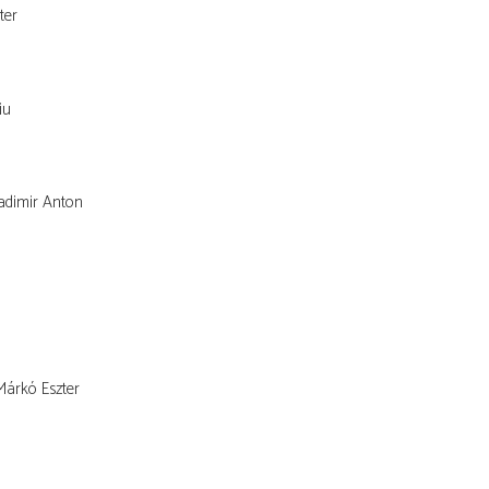
ter
iu
adimir Anton
Márkó Eszter