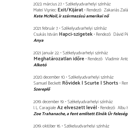
2023. március 27.
Székelyudvarhelyi színház
Exit/Kijárat
Matei Vişniec
Rendező
Zakariás Zal
Kate McNoil
ír származású amerikai nő
2021. február 7.
Székelyudvarhelyi színház
Hapci-szigetek
Csukás István
Rendező
Dávid Pé
Anya
2021. január 22.
Székelyudvarhelyi színház
Meghatározatlan időre
Rendező
Vladimir Ant
Alkotó
2020. december 10.
Székelyudvarhelyi színház
Rövidek | Scurte | Shorts
Samuel Beckett
Ren
Szereplő
2019. december 19.
Székelyudvarhelyi színház
Az elveszett levél
I. L. Caragiale
Rendező
Albu 
Zoe Trahanache
a fent említett Elnök Úr feleség
2019. október 16.
Székelyudvarhelyi színház