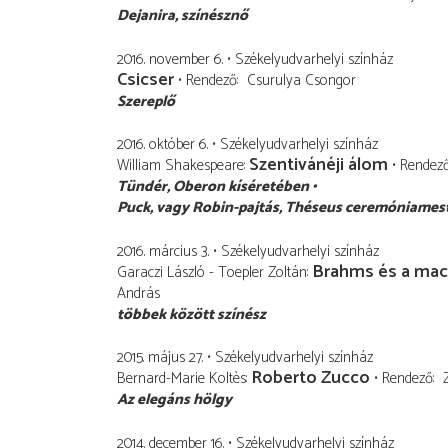
Dejanira
színésznő
2016. november 6.
Székelyudvarhelyi színház
Csicser
Rendező
Csurulya Csongor
Szereplő
2016. október 6.
Székelyudvarhelyi színház
Szentivánéji álom
William Shakespeare
Rendez
Tündér
Oberon kíséretében
Puck
vagy Robin-pajtás, Théseus ceremóniames
2016. március 3.
Székelyudvarhelyi színház
Brahms és a mac
Garaczi László - Toepler Zoltán
András
többek között színész
2015. május 27.
Székelyudvarhelyi színház
Roberto Zucco
Bernard-Marie Koltès
Rendező
Az elegáns hölgy
2014. december 16.
Székelyudvarhelyi színház