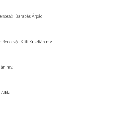
endező
Barabás Árpád
Rendező
Kiliti Krisztián
m.v.
lán
m.v.
Attila