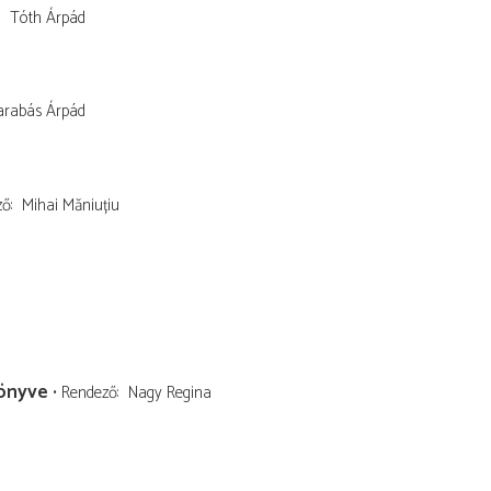
Tóth Árpád
arabás Árpád
ző
Mihai Măniuțiu
könyve
Rendező
Nagy Regina