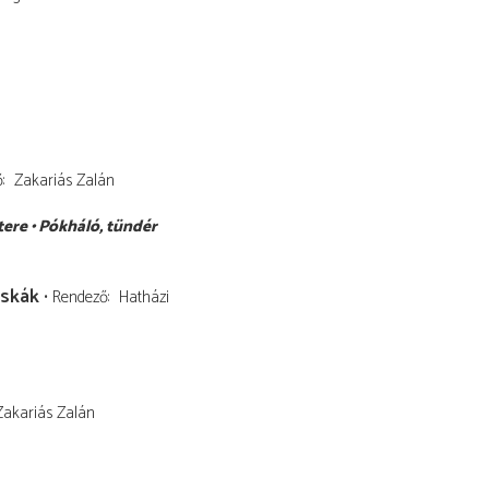
ő
Zakariás Zalán
tere
Pókháló
tündér
skák
Rendező
Hatházi
Zakariás Zalán