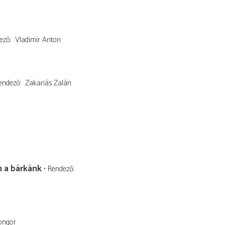
ező
Vladimir Anton
endező
Zakariás Zalán
n a bárkánk
Rendező
ongor