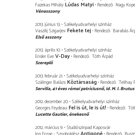
Lúdas Matyi
Fazekas Mihály
Rendező
Nagy Kop
Vénasszony
2013. június 13.
Székelyudvarhelyi színház
Fekete tej
Vaszilij Szigarjev
Rendező
Barabás Ár
Első asszony
2013. április 10.
Székelyudvarhelyi színház
V-Day
Ensler Eve
Rendező
Tóth Árpád
Szereplő
2013. február 21.
Székelyudvarhelyi színház
Köztársaság
Szálinger Balázs
Rendező
Telihay 
Servilia
41 éves római patríciusnő, id. M. I. Brutu
2012. december 20.
Székelyudvarhelyi színház
Fel is út, le is út!
Georges Feydeau
Rendező
Tót
Lucette Gautier
énekesnő
2012. március 9.
Studiószinpad Kaposvár
Antigoné
Jon Fosse - Szophoklész
Rendező
Rusz