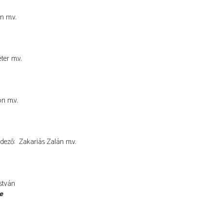
án
m.v.
ter
m.v.
on
m.v.
dező
Zakariás Zalán
m.v.
István
e