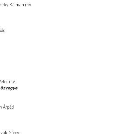
eczky Kálmán
m.v.
pád
Péter
m.v.
s özvegye
h Árpád
nyák Gábor