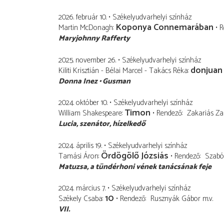
2026. február 10.
Székelyudvarhelyi színház
Koponya Connemarában
Martin McDonagh
R
Maryjohnny Rafferty
2025. november 26.
Székelyudvarhelyi színház
donjuan
Kiliti Krisztián - Bélai Marcel - Takács Réka
Donna Inez
Gusman
2024. október 10.
Székelyudvarhelyi színház
Timon
William Shakespeare
Rendező
Zakariás Za
Lucia, szenátor
hízelkedő
2024. április 19.
Székelyudvarhelyi színház
Ördögölő Józsiás
Tamási Áron
Rendező
Szabó 
Matuzsa
a tündérhoni vének tanácsának feje
2024. március 7.
Székelyudvarhelyi színház
10
Székely Csaba
Rendező
Rusznyák Gábor
m.v.
VII.