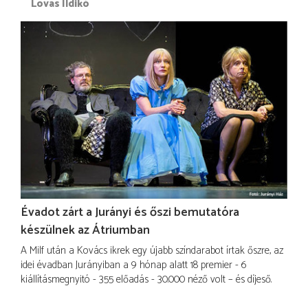
Lovas Ildikó
Évadot zárt a Jurányi és őszi bemutatóra
készülnek az Átriumban
A Milf után a Kovács ikrek egy újabb színdarabot írtak őszre, az
idei évadban Jurányiban a 9 hónap alatt 18 premier - 6
kiállításmegnyitó - 355 előadás - 30.000 néző volt – és díjeső.