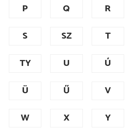
P
Q
R
S
SZ
T
TY
U
Ú
Ü
Ű
V
W
X
Y