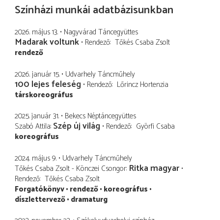
Színházi munkái adatbázisunkban
2026. május 13.
Nagyvárad Táncegyüttes
Madarak voltunk
Rendező
Tőkés Csaba Zsolt
rendező
2026. január 15.
Udvarhely Táncműhely
100 lejes feleség
Rendező
Lőrincz Hortenzia
társkoreográfus
2025. január 31.
Bekecs Néptáncegyüttes
Szép új világ
Szabó Attila
Rendező
Györfi Csaba
koreográfus
2024. május 9.
Udvarhely Táncműhely
Ritka magyar
Tőkés Csaba Zsolt - Könczei Csongor
Rendező
Tőkés Csaba Zsolt
Forgatókönyv
rendező
koreográfus
díszlettervező
dramaturg