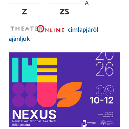
A
Z
ZS
címlapjáról
ajánljuk