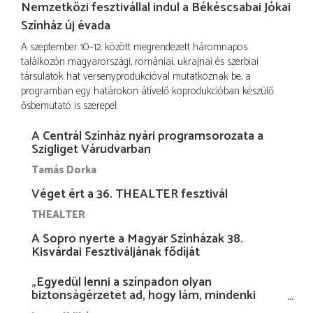
Nemzetközi fesztivállal indul a Békéscsabai Jókai
Színház új évada
A szeptember 10–12. között megrendezett háromnapos
találkozón magyarországi, romániai, ukrajnai és szerbiai
társulatok hat versenyprodukcióval mutatkoznak be, a
programban egy határokon átívelő koprodukcióban készülő
ősbemutató is szerepel.
A Centrál Színház nyári programsorozata a
Szigliget Várudvarban
Tamás Dorka
Véget ért a 36. THEALTER fesztivál
THEALTER
A Sopro nyerte a Magyar Színházak 38.
Kisvárdai Fesztiváljának fődíját
„Egyedül lenni a színpadon olyan
biztonságérzetet ad, hogy lám, mindenki
más nélkül is megvagyok magammal…”