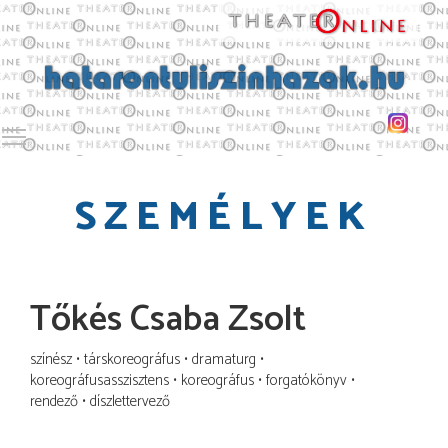
Toggle main menu visibility
SZEMÉLYEK
Tőkés Csaba Zsolt
színész
társkoreográfus
dramaturg
koreográfusasszisztens
koreográfus
forgatókönyv
rendező
díszlettervező