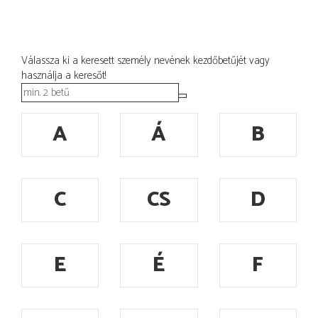
Válassza ki a keresett személy nevének kezdőbetűjét vagy
használja a keresőt!
A
Á
B
C
CS
D
E
É
F