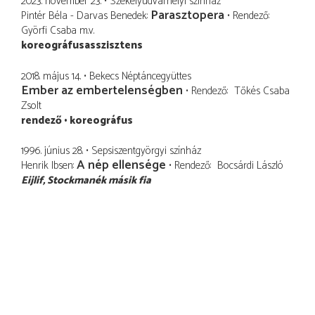
2023. november 23.
Székelyudvarhelyi színház
Parasztopera
Pintér Béla - Darvas Benedek
Rendező
Györfi Csaba
m.v.
koreográfusasszisztens
2018. május 14.
Bekecs Néptáncegyüttes
Ember az embertelenségben
Rendező
Tőkés Csaba
Zsolt
rendező
koreográfus
1996. június 28.
Sepsiszentgyörgyi színház
A nép ellensége
Henrik Ibsen
Rendező
Bocsárdi László
Eijlif
Stockmanék másik fia