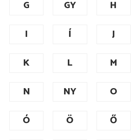
G
GY
H
I
Í
J
K
L
M
N
NY
O
Ó
Ö
Ő