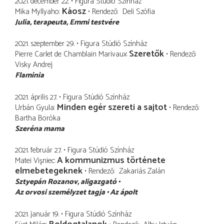
2021. december 22.
Figura Stúdió Színház
Káosz
Mika Myllyaho
Rendező
Deli Szófia
Julia
terapeuta, Emmi testvére
2021. szeptember 29.
Figura Stúdió Színház
Szeretők
Pierre Carlet de Chamblain Marivaux
Rendező
Visky Andrej
Flaminia
2021. április 27.
Figura Stúdió Színház
Minden egér szereti a sajtot
Urbán Gyula
Rendező
Bartha Boróka
Szeréna mama
2021. február 27.
Figura Stúdió Színház
A kommunizmus története
Matei Vişniec
elmebetegeknek
Rendező
Zakariás Zalán
Sztyepán Rozanov
aligazgató
Az orvosi személyzet tagja
Az ápolt
2021. január 19.
Figura Stúdió Színház