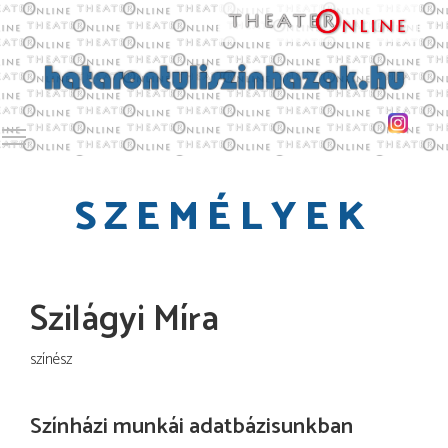
Toggle main menu visibility
SZEMÉLYEK
Szilágyi Míra
színész
Színházi munkái adatbázisunkban