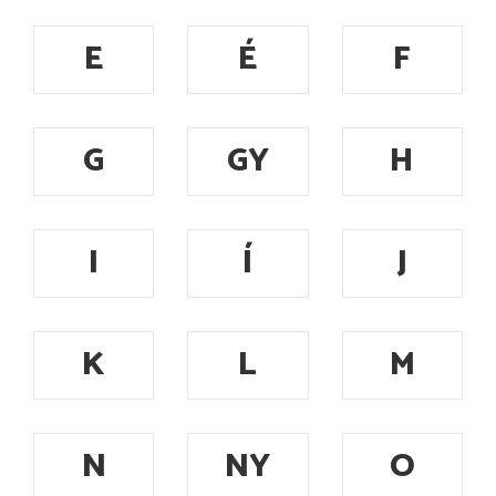
E
É
F
G
GY
H
I
Í
J
K
L
M
N
NY
O