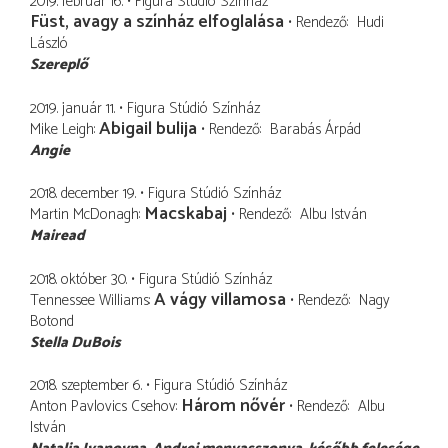
2019. február 16.
Figura Stúdió Színház
Füst, avagy a színház elfoglalása
Rendező
Hudi
László
Szereplő
2019. január 11.
Figura Stúdió Színház
Abigail bulija
Mike Leigh
Rendező
Barabás Árpád
Angie
2018. december 19.
Figura Stúdió Színház
Macskabaj
Martin McDonagh
Rendező
Albu István
Mairead
2018. október 30.
Figura Stúdió Színház
A vágy villamosa
Tennessee Williams
Rendező
Nagy
Botond
Stella DuBois
2018. szeptember 6.
Figura Stúdió Színház
Három nővér
Anton Pavlovics Csehov
Rendező
Albu
István