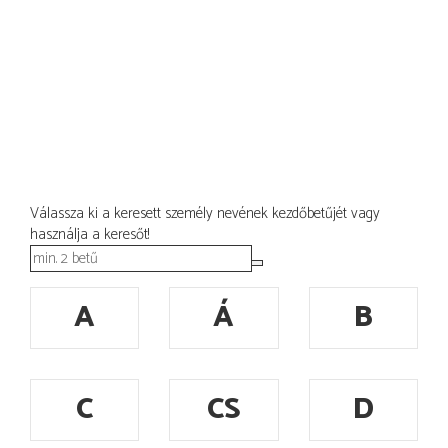
Válassza ki a keresett személy nevének kezdőbetűjét vagy
használja a keresőt!
A
Á
B
C
CS
D