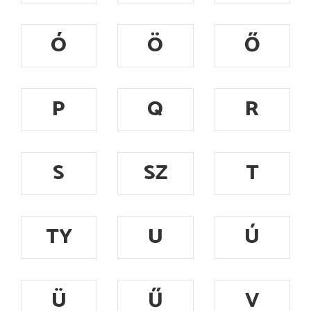
Ó
Ö
Ő
P
Q
R
S
SZ
T
TY
U
Ú
Ü
Ű
V