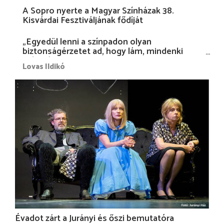
A Sopro nyerte a Magyar Színházak 38.
Kisvárdai Fesztiváljának fődíját
„Egyedül lenni a színpadon olyan
biztonságérzetet ad, hogy lám, mindenki
más nélkül is megvagyok magammal…”
Lovas Ildikó
Évadot zárt a Jurányi és őszi bemutatóra