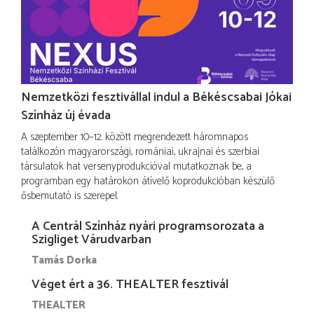
Nemzetközi fesztivállal indul a Békéscsabai Jókai
Színház új évada
A szeptember 10–12. között megrendezett háromnapos
találkozón magyarországi, romániai, ukrajnai és szerbiai
társulatok hat versenyprodukcióval mutatkoznak be, a
programban egy határokon átívelő koprodukcióban készülő
ősbemutató is szerepel.
A Centrál Színház nyári programsorozata a
Szigliget Várudvarban
Tamás Dorka
Véget ért a 36. THEALTER fesztivál
THEALTER