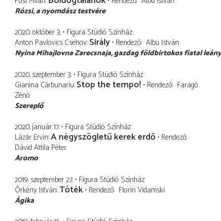
Boldogtalanok
Füst Milán
Rendező
Albu István
Rózsi
a nyomdász testvére
2020. október 3.
Figura Stúdió Színház
Sirály
Anton Pavlovics Csehov
Rendező
Albu István
Nyina Mihajlovna Zarecsnaja
gazdag földbirtokos fiatal leán
2020. szeptember 3.
Figura Stúdió Színház
Stop the tempo!
Gianina Cărbunariu
Rendező
Faragó
Zénó
Szereplő
2020. január 17.
Figura Stúdió Színház
A négyszögletű kerek erdő
Lázár Ervin
Rendező
Dávid Attila Péter
Aromo
2019. szeptember 27.
Figura Stúdió Színház
Tóték
Örkény István
Rendező
Florin Vidamski
Ágika