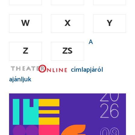
W
X
Y
A
Z
ZS
címlapjáról
ajánljuk