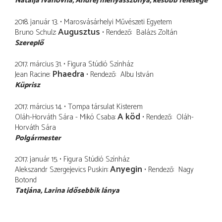
Natalja Ivanovna
Andrej menyasszonya, később felesége
2018. január 13.
Marosvásárhelyi Művészeti Egyetem
Augusztus
Bruno Schulz
Rendező
Balázs Zoltán
Szereplő
2017. március 31.
Figura Stúdió Színház
Phaedra
Jean Racine
Rendező
Albu István
Küprisz
2017. március 14.
Tompa társulat Kisterem
A köd
Oláh-Horváth Sára - Mikó Csaba
Rendező
Oláh-
Horváth Sára
Polgármester
2017. január 15.
Figura Stúdió Színház
Anyegin
Alekszandr Szergejevics Puskin
Rendező
Nagy
Botond
Tatjána
Larina idősebbik lánya