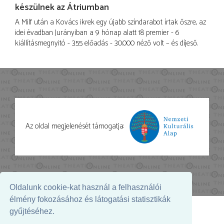
készülnek az Átriumban
A Milf után a Kovács ikrek egy újabb színdarabot írtak őszre, az
idei évadban Jurányiban a 9 hónap alatt 18 premier - 6
kiállításmegnyitó - 355 előadás - 30.000 néző volt – és díjeső.
Az oldal megjelenését támogatja:
© 2026. - THEATER Online -
theater.hu
Oldalunk cookie-kat használ a felhasználói
élmény fokozásához és látogatási statisztikák
gyűjtéséhez.