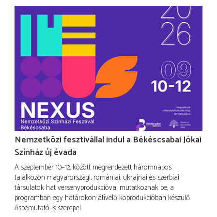
Nemzetközi fesztivállal indul a Békéscsabai Jókai
Színház új évada
A szeptember 10–12. között megrendezett háromnapos
találkozón magyarországi, romániai, ukrajnai és szerbiai
társulatok hat versenyprodukcióval mutatkoznak be, a
programban egy határokon átívelő koprodukcióban készülő
ősbemutató is szerepel.