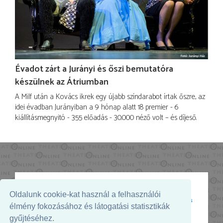
Évadot zárt a Jurányi és őszi bemutatóra
készülnek az Átriumban
A Milf után a Kovács ikrek egy újabb színdarabot írtak őszre, az
idei évadban Jurányiban a 9 hónap alatt 18 premier - 6
kiállításmegnyitó - 355 előadás - 30.000 néző volt – és díjeső.
Oldalunk cookie-kat használ a felhasználói
Az oldal megjelenését támogatja:
élmény fokozásához és látogatási statisztikák
gyűjtéséhez.