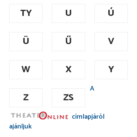
TY
U
Ú
Ü
Ű
V
W
X
Y
A
Z
ZS
címlapjáról
ajánljuk