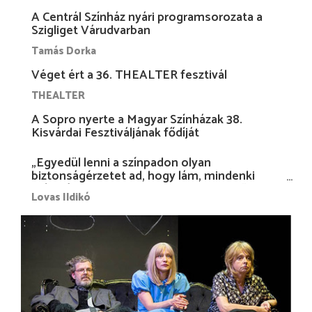
A Centrál Színház nyári programsorozata a
Szigliget Várudvarban
Tamás Dorka
Véget ért a 36. THEALTER fesztivál
THEALTER
A Sopro nyerte a Magyar Színházak 38.
Kisvárdai Fesztiváljának fődíját
„Egyedül lenni a színpadon olyan
biztonságérzetet ad, hogy lám, mindenki
más nélkül is megvagyok magammal…”
Lovas Ildikó