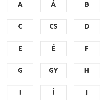
A
Á
B
C
CS
D
E
É
F
G
GY
H
I
Í
J