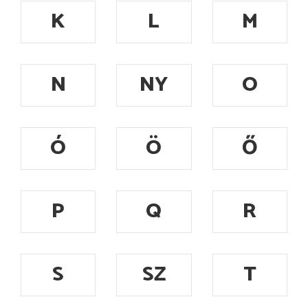
K
L
M
N
NY
O
Ó
Ö
Ő
P
Q
R
S
SZ
T