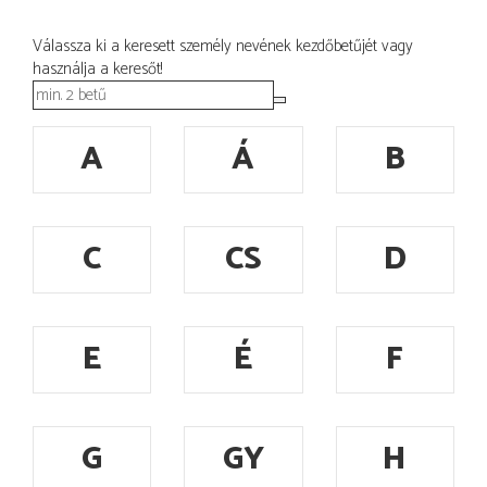
Válassza ki a keresett személy nevének kezdőbetűjét vagy
használja a keresőt!
A
Á
B
C
CS
D
E
É
F
G
GY
H