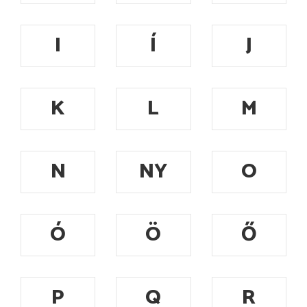
I
Í
J
K
L
M
N
NY
O
Ó
Ö
Ő
P
Q
R