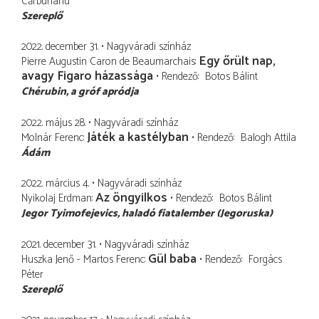
Cărbunariu
Szereplő
2022. december 31.
Nagyváradi színház
Egy őrült nap,
Pierre Augustin Caron de Beaumarchais
avagy Figaro házassága
Rendező
Botos Bálint
Chérubin
a gróf apródja
2022. május 28.
Nagyváradi színház
Játék a kastélyban
Molnár Ferenc
Rendező
Balogh Attila
Ádám
2022. március 4.
Nagyváradi színház
Az öngyilkos
Nyikolaj Erdman
Rendező
Botos Bálint
Jegor Tyimofejevics
haladó fiatalember (Jegoruska)
2021. december 31.
Nagyváradi színház
Gül baba
Huszka Jenő - Martos Ferenc
Rendező
Forgács
Péter
Szereplő