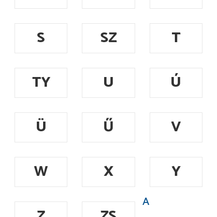
S
SZ
T
TY
U
Ú
Ü
Ű
V
W
X
Y
A
Z
ZS