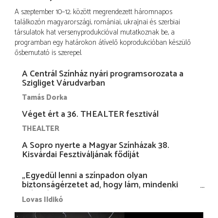
A szeptember 10–12. között megrendezett háromnapos
találkozón magyarországi, romániai, ukrajnai és szerbiai
társulatok hat versenyprodukcióval mutatkoznak be, a
programban egy határokon átívelő koprodukcióban készülő
ősbemutató is szerepel.
A Centrál Színház nyári programsorozata a
Szigliget Várudvarban
Tamás Dorka
Véget ért a 36. THEALTER fesztivál
THEALTER
A Sopro nyerte a Magyar Színházak 38.
Kisvárdai Fesztiváljának fődíját
„Egyedül lenni a színpadon olyan
biztonságérzetet ad, hogy lám, mindenki
más nélkül is megvagyok magammal…”
Lovas Ildikó