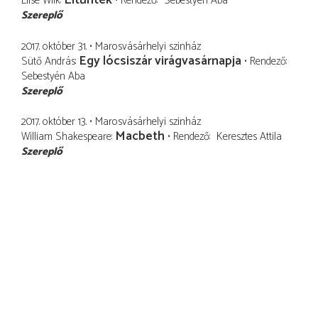
Eltűntek
Elise Wilk
Rendező
Sebestyén Aba
Szereplő
2017. október 31.
Marosvásárhelyi szinház
Egy lócsiszár virágvasárnapja
Sütő András
Rendező
Sebestyén Aba
Szereplő
2017. október 13.
Marosvásárhelyi szinház
Macbeth
William Shakespeare
Rendező
Keresztes Attila
Szereplő