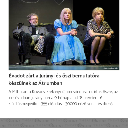
Évadot zárt a Jurányi és őszi bemutatóra
készülnek az Átriumban
A Milf után a Kovács ikrek egy újabb színdarabot írtak őszre, az
idei évadban Jurányiban a 9 hónap alatt 18 premier - 6
kiállításmegnyitó - 355 előadás - 30.000 néző volt – és díjeső.