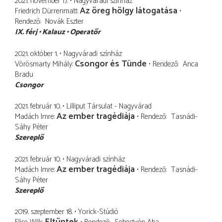
2021. november 17.
Nagyváradi színház
Az öreg hölgy látogatása
Friedrich Dürrenmatt
Rendező
Novák Eszter
IX. férj
Kalauz
Operatőr
2021. október 1.
Nagyváradi színház
Csongor és Tünde
Vörösmarty Mihály
Rendező
Anca
Bradu
Csongor
2021. február 10.
Lilliput Társulat - Nagyvárad
Az ember tragédiája
Madách Imre
Rendező
Tasnádi-
Sáhy Péter
Szereplő
2021. február 10.
Nagyváradi színház
Az ember tragédiája
Madách Imre
Rendező
Tasnádi-
Sáhy Péter
Szereplő
2019. szeptember 18.
Yorick-Stúdió