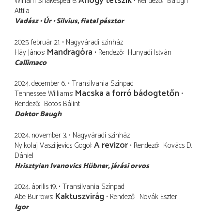
Ahogy tetszik
William Shakespeare
Rendező
Balogh
Attila
Vadász
Úr
Silvius
fiatal pásztor
2025. február 21.
Nagyváradi színház
Mandragóra
Háy János
Rendező
Hunyadi István
Callimaco
2024. december 6.
Transilvania Színpad
Macska a forró bádogtetőn
Tennessee Williams
Rendező
Botos Bálint
Doktor Baugh
2024. november 3.
Nagyváradi színház
A revizor
Nyikolaj Vasziljevics Gogol
Rendező
Kovács D.
Dániel
Hrisztyian Ivanovics Hübner
járási orvos
2024. április 19.
Transilvania Színpad
Kaktuszvirág
Abe Burrows
Rendező
Novák Eszter
Igor