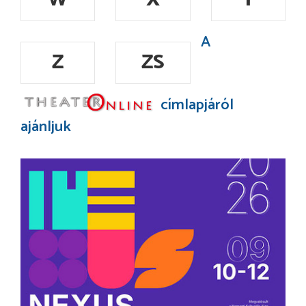
A
Z
ZS
címlapjáról
ajánljuk