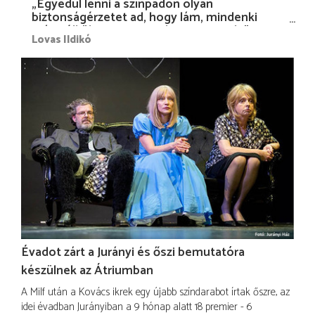
„Egyedül lenni a színpadon olyan
biztonságérzetet ad, hogy lám, mindenki
más nélkül is megvagyok magammal…”
Lovas Ildikó
Évadot zárt a Jurányi és őszi bemutatóra
készülnek az Átriumban
A Milf után a Kovács ikrek egy újabb színdarabot írtak őszre, az
idei évadban Jurányiban a 9 hónap alatt 18 premier - 6