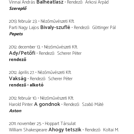
Balhéatlasz
Vinnai András
Rendező
Árkosi Árpád
Szereplő
2013. február 23.
Nézőművészeti Kft.
Bivaly-szuflé
Parti Nagy Lajos
Rendező
Göttinger Pál
Pepets
2012. december 13.
Nézőművészeti Kft.
Ady/Petőfi
Rendező
Scherer Péter
rendező
2012. április 27.
Nézőművészeti Kft.
Vakság
Rendező
Scherer Péter
rendező
alkotó
2012. február 10.
Nézőművészeti Kft.
A gondnok
Harold Pinter
Rendező
Szabó Máté
Aston
2011. november 25.
Hoppart Társulat
Ahogy tetszik
William Shakespeare
Rendező
Koltai M.