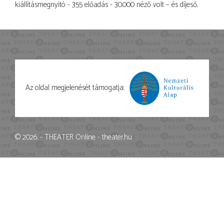
kiállításmegnyitó - 355 előadás - 30.000 néző volt – és díjeső.
Az oldal megjelenését támogatja:
© 2026. - THEATER Online -
theater.hu