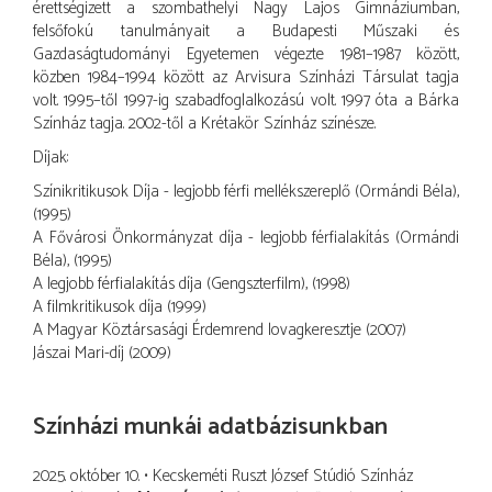
érettségizett a
szombathelyi
Nagy Lajos Gimnáziumban
,
felsőfokú tanulmányait a
Budapesti Műszaki és
Gazdaságtudományi Egyetemen
végezte
1981
–
1987
között,
közben
1984
–
1994
között az Arvisura Színházi Társulat tagja
volt.
1995
–től
1997
-ig szabadfoglalkozású volt.
1997
óta a
Bárka
Színház
tagja.
2002
-től a
Krétakör Színház
színésze.
Díjak:
Színikritikusok Díja - legjobb férfi mellékszereplő (Ormándi Béla),
(1995)
A Fővárosi Önkormányzat díja - legjobb férfialakítás (Ormándi
Béla), (1995)
A legjobb férfialakítás díja (Gengszterfilm), (1998)
A filmkritikusok díja (1999)
A Magyar Köztársasági Érdemrend lovagkeresztje
(2007)
Jászai Mari-díj
(2009)
Színházi munkái adatbázisunkban
2025. október 10.
Kecskeméti Ruszt József Stúdió Színház