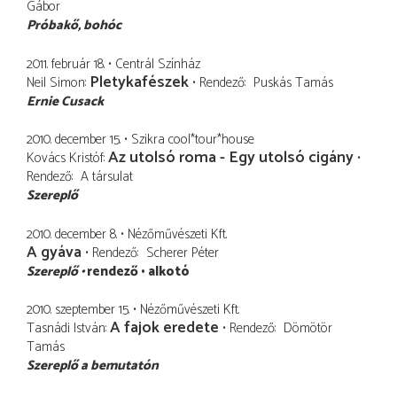
Gábor
Próbakő
bohóc
2011. február 18.
Centrál Színház
Pletykafészek
Neil Simon
Rendező
Puskás Tamás
Ernie Cusack
2010. december 15.
Szikra cool*tour*house
Az utolsó roma - Egy utolsó cigány
Kovács Kristóf
Rendező
A társulat
Szereplő
2010. december 8.
Nézőművészeti Kft.
A gyáva
Rendező
Scherer Péter
Szereplő
rendező
alkotó
2010. szeptember 15.
Nézőművészeti Kft.
A fajok eredete
Tasnádi István
Rendező
Dömötör
Tamás
Szereplő a bemutatón