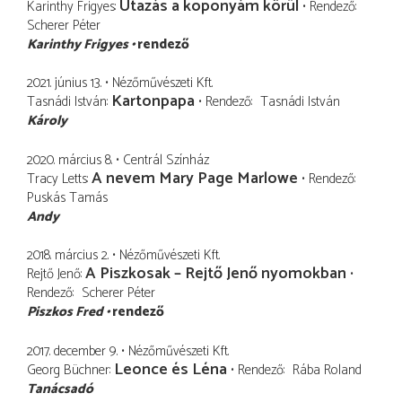
Utazás a koponyám körül
Karinthy Frigyes
Rendező
Scherer Péter
Karinthy Frigyes
rendező
2021. június 13.
Nézőművészeti Kft.
Kartonpapa
Tasnádi István
Rendező
Tasnádi István
Károly
2020. március 8.
Centrál Színház
A nevem Mary Page Marlowe
Tracy Letts
Rendező
Puskás Tamás
Andy
2018. március 2.
Nézőművészeti Kft.
A Piszkosak – Rejtő Jenő nyomokban
Rejtő Jenő
Rendező
Scherer Péter
Piszkos Fred
rendező
2017. december 9.
Nézőművészeti Kft.
Leonce és Léna
Georg Büchner
Rendező
Rába Roland
Tanácsadó