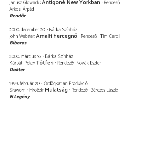
Antigoné New Yorkban
Janusz Glowacki
Rendező
Árkosi Árpád
Rendőr
2000. december 20.
Bárka Színház
Amalfi hercegnő
John Webster
Rendező
Tim Caroll
Bíboros
2000. március 16.
Bárka Színház
Tótferi
Kárpáti Péter
Rendező
Novák Eszter
Dokter
1999. február 20.
Ördögkatlan Produkció
Mulatság
Sławomir Mrožek
Rendező
Bérczes László
N Legény