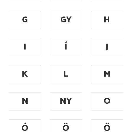
G
GY
H
I
Í
J
K
L
M
N
NY
O
Ó
Ö
Ő