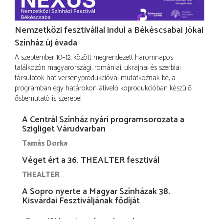
Nemzetközi fesztivállal indul a Békéscsabai Jókai
Színház új évada
A szeptember 10–12. között megrendezett háromnapos
találkozón magyarországi, romániai, ukrajnai és szerbiai
társulatok hat versenyprodukcióval mutatkoznak be, a
programban egy határokon átívelő koprodukcióban készülő
ősbemutató is szerepel.
A Centrál Színház nyári programsorozata a
Szigliget Várudvarban
Tamás Dorka
Véget ért a 36. THEALTER fesztivál
THEALTER
A Sopro nyerte a Magyar Színházak 38.
Kisvárdai Fesztiváljának fődíját