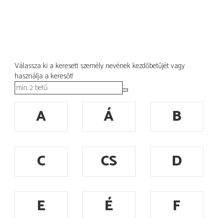
Válassza ki a keresett személy nevének kezdőbetűjét vagy
használja a keresőt!
A
Á
B
C
CS
D
E
É
F