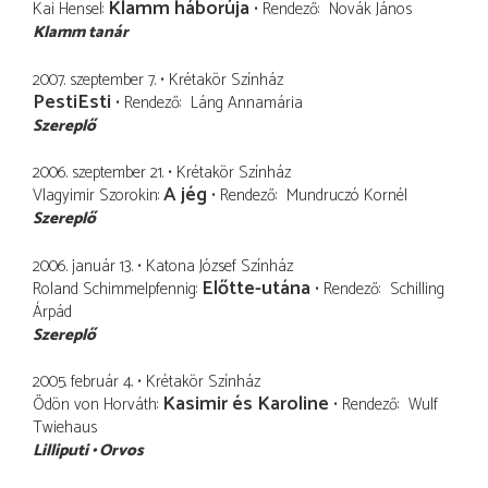
Klamm háborúja
Kai Hensel
Rendező
Novák János
Klamm tanár
2007. szeptember 7.
Krétakör Színház
PestiEsti
Rendező
Láng Annamária
Szereplő
2006. szeptember 21.
Krétakör Színház
A jég
Vlagyimir Szorokin
Rendező
Mundruczó Kornél
Szereplő
2006. január 13.
Katona József Színház
Előtte-utána
Roland Schimmelpfennig
Rendező
Schilling
Árpád
Szereplő
2005. február 4.
Krétakör Színház
Kasimir és Karoline
Ödön von Horváth
Rendező
Wulf
Twiehaus
Lilliputi
Orvos