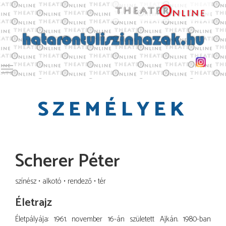
Toggle main menu visibility
SZEMÉLYEK
Scherer Péter
színész
alkotó
rendező
tér
Életrajz
Életpályája: 1961. november 16-án született Ajkán.
1980
-ban