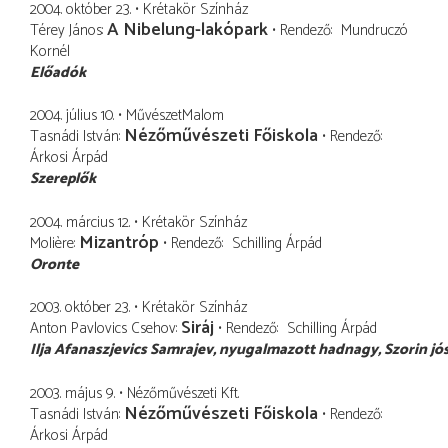
2004. október 23.
Krétakör Színház
A Nibelung-lakópark
Térey János
Rendező
Mundruczó
Kornél
Előadók
2004. július 10.
MűvészetMalom
Nézőművészeti Főiskola
Tasnádi István
Rendező
Árkosi Árpád
Szereplők
2004. március 12.
Krétakör Színház
Mizantróp
Molière
Rendező
Schilling Árpád
Oronte
2003. október 23.
Krétakör Színház
Siráj
Anton Pavlovics Csehov
Rendező
Schilling Árpád
Ilja Afanaszjevics Samrajev
nyugalmazott hadnagy, Szorin jó
2003. május 9.
Nézőművészeti Kft.
Nézőművészeti Főiskola
Tasnádi István
Rendező
Árkosi Árpád