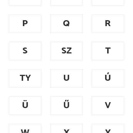
P
Q
R
S
SZ
T
TY
U
Ú
Ü
Ű
V
W
X
Y