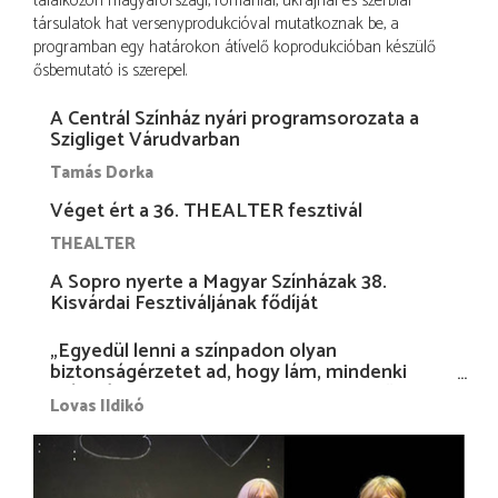
találkozón magyarországi, romániai, ukrajnai és szerbiai
társulatok hat versenyprodukcióval mutatkoznak be, a
programban egy határokon átívelő koprodukcióban készülő
ősbemutató is szerepel.
A Centrál Színház nyári programsorozata a
Szigliget Várudvarban
Tamás Dorka
Véget ért a 36. THEALTER fesztivál
THEALTER
A Sopro nyerte a Magyar Színházak 38.
Kisvárdai Fesztiváljának fődíját
„Egyedül lenni a színpadon olyan
biztonságérzetet ad, hogy lám, mindenki
más nélkül is megvagyok magammal…”
Lovas Ildikó