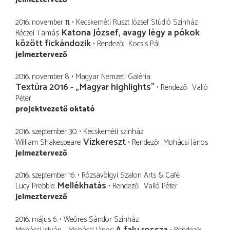
2016. november 11.
Kecskeméti Ruszt József Stúdió Színház
Katona József, avagy légy a pókok
Réczei Tamás
között fickándozik
Rendező
Kocsis Pál
jelmeztervező
2016. november 8.
Magyar Nemzeti Galéria
Textúra 2016 - „Magyar highlights”
Rendező
Valló
Péter
projektvezető oktató
2016. szeptember 30.
Kecskeméti színház
Vízkereszt
William Shakespeare
Rendező
Mohácsi János
jelmeztervező
2016. szeptember 16.
Rózsavölgyi Szalon Arts & Café
Mellékhatás
Lucy Prebble
Rendező
Valló Péter
jelmeztervező
2016. május 6.
Weöres Sándor Színház
A falu rossza