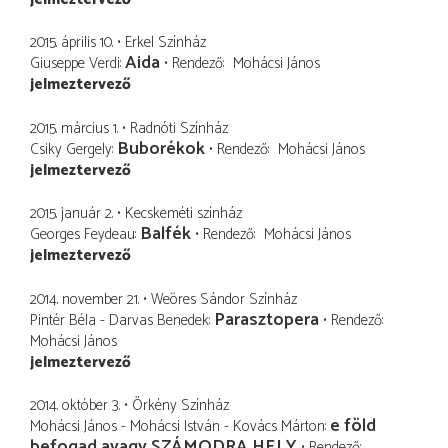
2015. április 10.
Erkel Színház
Aida
Giuseppe Verdi
Rendező
Mohácsi János
jelmeztervező
2015. március 1.
Radnóti Színház
Buborékok
Csiky Gergely
Rendező
Mohácsi János
jelmeztervező
2015. január 2.
Kecskeméti színház
Balfék
Georges Feydeau
Rendező
Mohácsi János
jelmeztervező
2014. november 21.
Weöres Sándor Színház
Parasztopera
Pintér Béla - Darvas Benedek
Rendező
Mohácsi János
jelmeztervező
2014. október 3.
Örkény Színház
e föld
Mohácsi János - Mohácsi István - Kovács Márton
befogad avagy SZÁMODRA HELY
Rendező