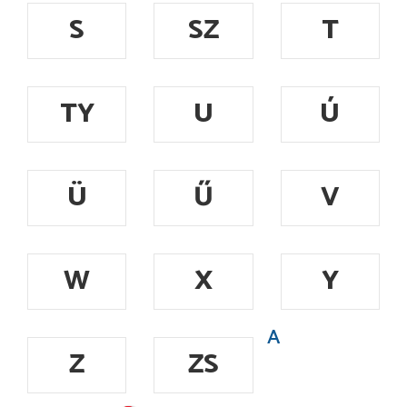
S
SZ
T
TY
U
Ú
Ü
Ű
V
W
X
Y
A
Z
ZS