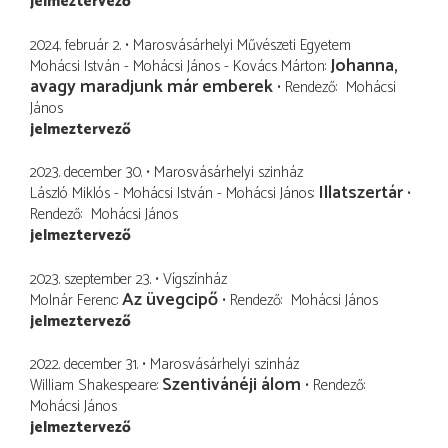
jelmeztervező
2024. február 2.
Marosvásárhelyi Művészeti Egyetem
Johanna,
Mohácsi István - Mohácsi János - Kovács Márton
avagy maradjunk már emberek
Rendező
Mohácsi
János
jelmeztervező
2023. december 30.
Marosvásárhelyi szinház
Illatszertár
László Miklós - Mohácsi István - Mohácsi János
Rendező
Mohácsi János
jelmeztervező
2023. szeptember 23.
Vígszínház
Az üvegcipő
Molnár Ferenc
Rendező
Mohácsi János
jelmeztervező
2022. december 31.
Marosvásárhelyi szinház
Szentivánéji álom
William Shakespeare
Rendező
Mohácsi János
jelmeztervező