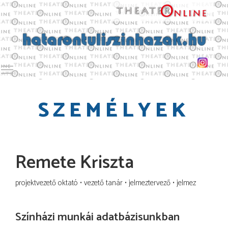
Toggle main menu visibility
SZEMÉLYEK
Remete Kriszta
projektvezető oktató
vezető tanár
jelmeztervező
jelmez
Színházi munkái adatbázisunkban