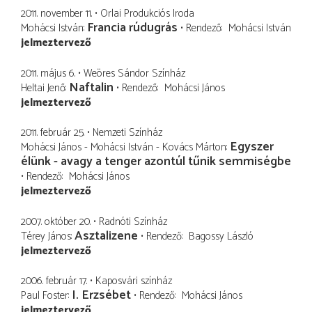
2011. november 11.
Orlai Produkciós Iroda
Francia rúdugrás
Mohácsi István
Rendező
Mohácsi István
jelmeztervező
2011. május 6.
Weöres Sándor Színház
Naftalin
Heltai Jenő
Rendező
Mohácsi János
jelmeztervező
2011. február 25.
Nemzeti Színház
Egyszer
Mohácsi János - Mohácsi István - Kovács Márton
élünk - avagy a tenger azontúl tűnik semmiségbe
Rendező
Mohácsi János
jelmeztervező
2007. október 20.
Radnóti Színház
Asztalizene
Térey János
Rendező
Bagossy László
jelmeztervező
2006. február 17.
Kaposvári színház
I. Erzsébet
Paul Foster
Rendező
Mohácsi János
jelmeztervező