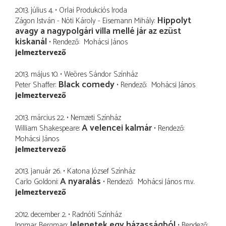
2013. július 4.
Orlai Produkciós Iroda
Hippolyt
Zágon István - Nóti Károly - Eisemann Mihály
avagy a nagypolgári villa mellé jár az ezüst
kiskanál
Rendező
Mohácsi János
jelmeztervező
2013. május 10.
Weöres Sándor Színház
Black comedy
Peter Shaffer
Rendező
Mohácsi János
jelmeztervező
2013. március 22.
Nemzeti Színház
A velencei kalmár
William Shakespeare
Rendező
Mohácsi János
jelmeztervező
2013. január 26.
Katona József Színház
A nyaralás
Carlo Goldoni
Rendező
Mohácsi János
m.v.
jelmeztervező
2012. december 2.
Radnóti Színház
Jelenetek egy házasságból
Ingmar Bergman
Rendező