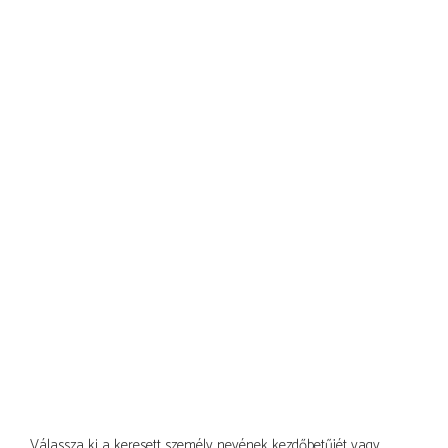
Válassza ki a keresett személy nevének kezdőbetűjét vagy