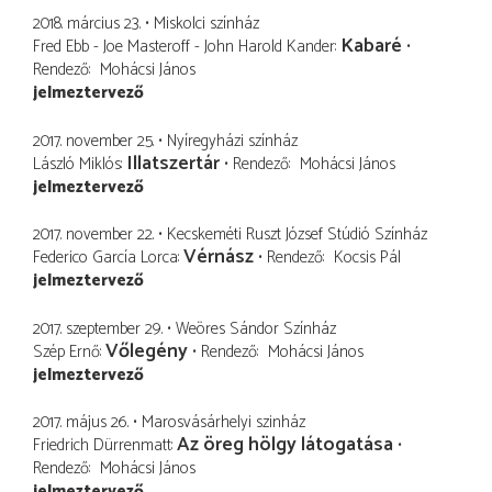
2018. március 23.
Miskolci színház
Kabaré
Fred Ebb - Joe Masteroff - John Harold Kander
Rendező
Mohácsi János
jelmeztervező
2017. november 25.
Nyíregyházi színház
Illatszertár
László Miklós
Rendező
Mohácsi János
jelmeztervező
2017. november 22.
Kecskeméti Ruszt József Stúdió Színház
Vérnász
Federico García Lorca
Rendező
Kocsis Pál
jelmeztervező
2017. szeptember 29.
Weöres Sándor Színház
Vőlegény
Szép Ernő
Rendező
Mohácsi János
jelmeztervező
2017. május 26.
Marosvásárhelyi szinház
Az öreg hölgy látogatása
Friedrich Dürrenmatt
Rendező
Mohácsi János
jelmeztervező