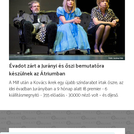
Évadot zárt a Jurányi és őszi bemutatóra
készülnek az Átriumban
A Milf után a Kovács ikrek egy újabb színdarabot írtak őszre, az
idei évadban Jurányiban a 9 hónap alatt 18 premier - 6
kiállításmegnyitó - 355 előadás - 30.000 néző volt – és díjeső.