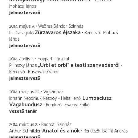
Mohácsi János
jelmeztervező
2014. május 9.
Weöres Sándor Színház
Zűrzavaros éjszaka
I. L. Caragiale
Rendező
Mohácsi
János
jelmeztervező
2014. április 11.
Hoppart Társulat
„Urbi et orbi" a testi szenvedésről
Pilinszky János
Rendező
Rusznyák Gábor
jelmeztervező
2014. március 22.
Vígszínház
Lumpáciusz
Johann Nepomuk Nestroy - Heltai Jenő
Vagabundusz
Rendező
Eszenyi Enikő
vezető tanár
2014. március 2.
Radnóti Színház
Anatol és a nők
Arthur Schnitzler
Rendező
Bálint András
jelmeztervező