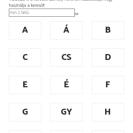
használja a keresőt!
A
Á
B
C
CS
D
E
É
F
G
GY
H