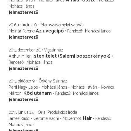
Mohácsi István - Mohácsi János
Rendező
Mohácsi János
jelmeztervező
2016. március 10.
Marosvásárhelyi szinház
Az üvegcipő
Molnár Ferenc
Rendező
Mohácsi János
jelmeztervező
2015. december 20.
Vígszínház
Istenítélet (Salemi boszorkányok)
Arthur Miller
Rendező
Mohácsi János
jelmeztervező
2015. október 9.
Örkény Színház
Parti Nagy Lajos - Mohácsi János - Mohácsi István - Kovács
Köd utánam
Márton
Rendező
Mohácsi János
jelmeztervező
2015. június 24.
Orlai Produkciós Iroda
Hair
James Rado - Gerome Ragni - McDermot
Rendező
Mohácsi János
jelmeztervező