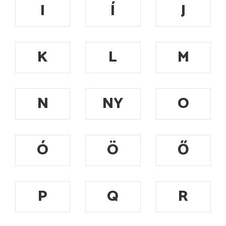
I
Í
J
K
L
M
N
NY
O
Ó
Ö
Ő
P
Q
R