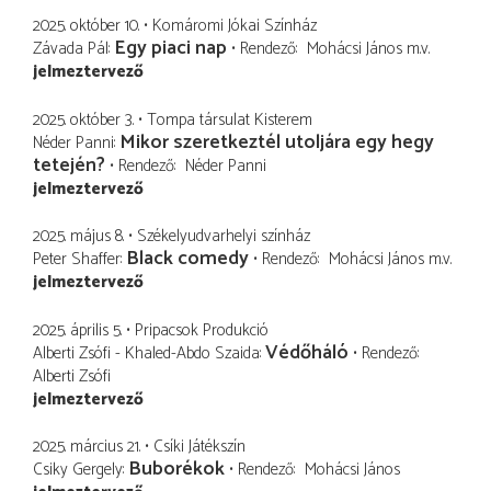
2025. október 10.
Komáromi Jókai Színház
Egy piaci nap
Závada Pál
Rendező
Mohácsi János
m.v.
jelmeztervező
2025. október 3.
Tompa társulat Kisterem
Mikor szeretkeztél utoljára egy hegy
Néder Panni
tetején?
Rendező
Néder Panni
jelmeztervező
2025. május 8.
Székelyudvarhelyi színház
Black comedy
Peter Shaffer
Rendező
Mohácsi János
m.v.
jelmeztervező
2025. április 5.
Pripacsok Produkció
Védőháló
Alberti Zsófi - Khaled-Abdo Szaida
Rendező
Alberti Zsófi
jelmeztervező
2025. március 21.
Csíki Játékszín
Buborékok
Csiky Gergely
Rendező
Mohácsi János