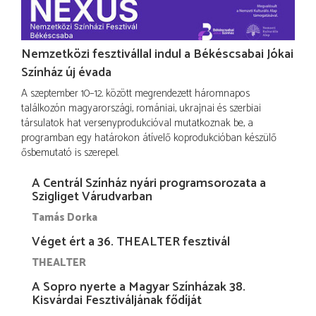
Nemzetközi fesztivállal indul a Békéscsabai Jókai
Színház új évada
A szeptember 10–12. között megrendezett háromnapos
találkozón magyarországi, romániai, ukrajnai és szerbiai
társulatok hat versenyprodukcióval mutatkoznak be, a
programban egy határokon átívelő koprodukcióban készülő
ősbemutató is szerepel.
A Centrál Színház nyári programsorozata a
Szigliget Várudvarban
Tamás Dorka
Véget ért a 36. THEALTER fesztivál
THEALTER
A Sopro nyerte a Magyar Színházak 38.
Kisvárdai Fesztiváljának fődíját