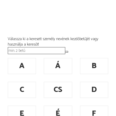
Válassza ki a keresett személy nevének kezdőbetűjét vagy
használja a keresőt!
A
Á
B
C
CS
D
E
É
F