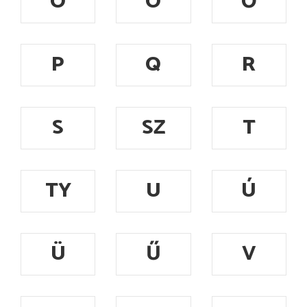
Ó
Ö
Ő
P
Q
R
S
SZ
T
TY
U
Ú
Ü
Ű
V