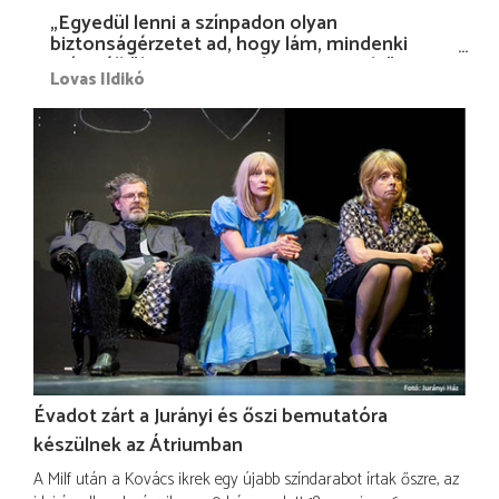
„Egyedül lenni a színpadon olyan
biztonságérzetet ad, hogy lám, mindenki
más nélkül is megvagyok magammal…”
Lovas Ildikó
Évadot zárt a Jurányi és őszi bemutatóra
készülnek az Átriumban
A Milf után a Kovács ikrek egy újabb színdarabot írtak őszre, az