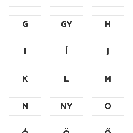
G
GY
H
I
Í
J
K
L
M
N
NY
O