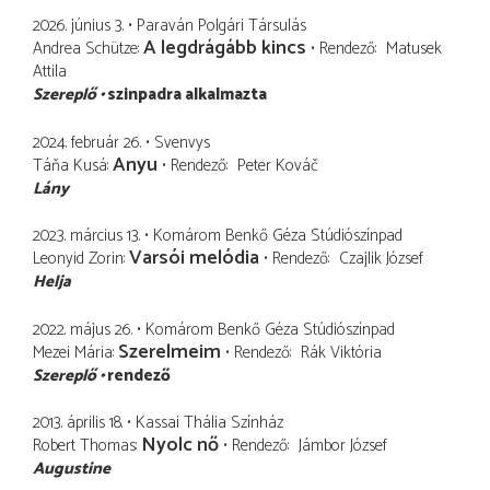
2026. június 3.
Paraván Polgári Társulás
A legdrágább kincs
Andrea Schütze
Rendező
Matusek
Attila
Szereplő
szinpadra alkalmazta
2024. február 26.
Svenvys
Anyu
Táňa Kusá
Rendező
Peter Kováč
Lány
2023. március 13.
Komárom Benkő Géza Stúdiószínpad
Varsói melódia
Leonyid Zorin
Rendező
Czajlik József
Helja
2022. május 26.
Komárom Benkő Géza Stúdiószínpad
Szerelmeim
Mezei Mária
Rendező
Rák Viktória
Szereplő
rendező
2013. április 18.
Kassai Thália Színház
Nyolc nő
Robert Thomas
Rendező
Jámbor József
Augustine