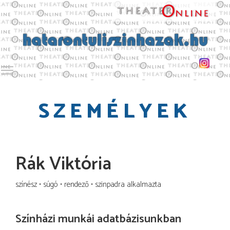
Toggle main menu visibility
SZEMÉLYEK
Rák Viktória
színész
súgó
rendező
szinpadra alkalmazta
Színházi munkái adatbázisunkban