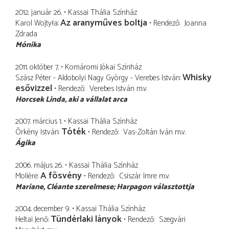
2012. január 26.
Kassai Thália Színház
Az aranyműves boltja
Karol Wojtyła
Rendező
Joanna
Zdrada
Mónika
2011. október 7.
Komáromi Jókai Színház
Whisky
Szász Péter - Aldobolyi Nagy György - Verebes István
esővizzel
Rendező
Verebes István
m.v.
Horcsek Linda
aki a vállalat arca
2007. március 1.
Kassai Thália Színház
Tóték
Örkény István
Rendező
Vas-Zoltán Iván
m.v.
Ágika
2006. május 26.
Kassai Thália Színház
A fösvény
Molière
Rendező
Csiszár Imre
m.v.
Mariane
Cléante szerelmese; Harpagon választottja
2004. december 9.
Kassai Thália Színház
Tündérlaki lányok
Heltai Jenő
Rendező
Szegvári