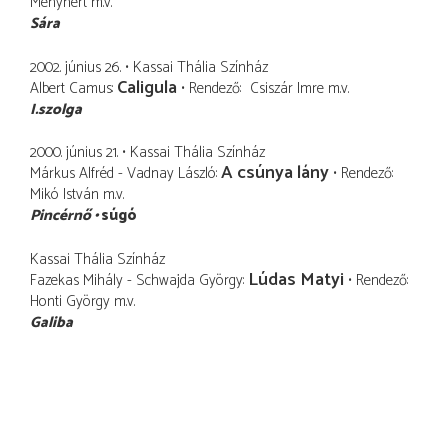
Menyhért
m.v.
Sára
2002. június 26.
Kassai Thália Színház
Caligula
Albert Camus
Rendező
Csiszár Imre
m.v.
I.szolga
2000. június 21.
Kassai Thália Színház
A csúnya lány
Márkus Alfréd - Vadnay László
Rendező
Mikó István
m.v.
Pincérnő
súgó
Kassai Thália Színház
Lúdas Matyi
Fazekas Mihály - Schwajda György
Rendező
Honti György
m.v.
Galiba