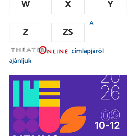
W
X
Y
A
Z
ZS
címlapjáról
ajánljuk