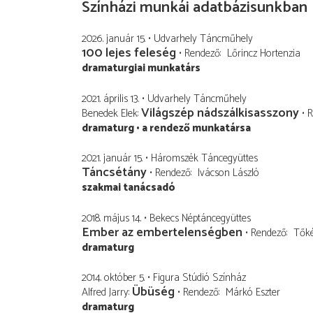
Színházi munkái adatbázisunkban
2026. január 15.
Udvarhely Táncműhely
100 lejes feleség
Rendező
Lőrincz Hortenzia
dramaturgiai munkatárs
2021. április 13.
Udvarhely Táncműhely
Világszép nádszálkisasszony
Benedek Elek
R
dramaturg
a rendező munkatársa
2021. január 15.
Háromszék Táncegyüttes
Táncsétány
Rendező
Ivácson László
szakmai tanácsadó
2018. május 14.
Bekecs Néptáncegyüttes
Ember az embertelenségben
Rendező
Tőké
dramaturg
2014. október 5.
Figura Stúdió Színház
Übüség
Alfred Jarry
Rendező
Márkó Eszter
dramaturg