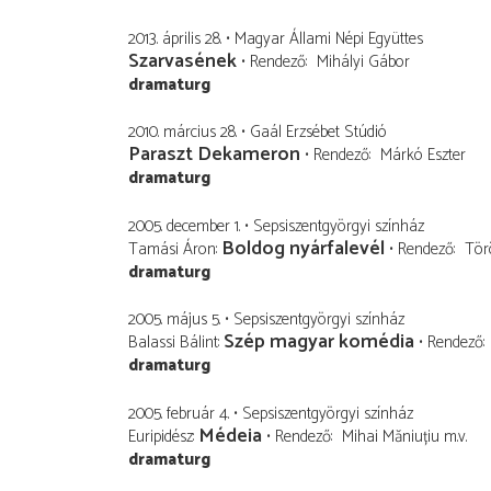
2013. április 28.
Magyar Állami Népi Együttes
Szarvasének
Rendező
Mihályi Gábor
dramaturg
2010. március 28.
Gaál Erzsébet Stúdió
Paraszt Dekameron
Rendező
Márkó Eszter
dramaturg
2005. december 1.
Sepsiszentgyörgyi színház
Boldog nyárfalevél
Tamási Áron
Rendező
Tör
dramaturg
2005. május 5.
Sepsiszentgyörgyi színház
Szép magyar komédia
Balassi Bálint
Rendező
dramaturg
2005. február 4.
Sepsiszentgyörgyi színház
Médeia
Euripidész
Rendező
Mihai Măniuțiu
m.v.
dramaturg