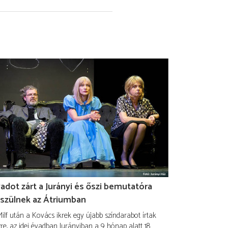
adot zárt a Jurányi és őszi bemutatóra
szülnek az Átriumban
ilf után a Kovács ikrek egy újabb színdarabot írtak
re, az idei évadban Jurányiban a 9 hónap alatt 18