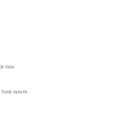
ök Viola
Török Viola
f.h.