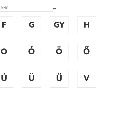
F
G
GY
H
O
Ó
Ö
Ő
Ú
Ü
Ű
V