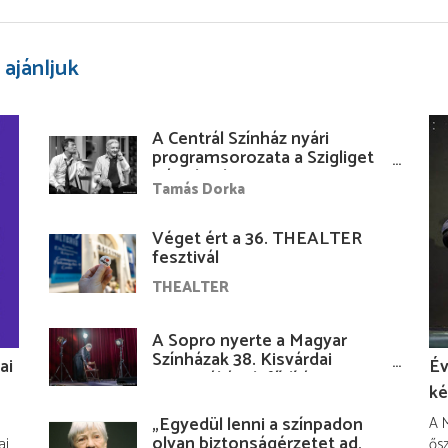
 ajánljuk
A Centrál Színház nyári
programsorozata a Szigliget
Várudvarban
Tamás Dorka
Véget ért a 36. THEALTER
fesztivál
THEALTER
A Sopro nyerte a Magyar
Színházak 38. Kisvárdai
ai
Év
Fesztiváljának fődíját
ké
„Egyedül lenni a színpadon
A M
olyan biztonságérzetet ad,
ai
ősz