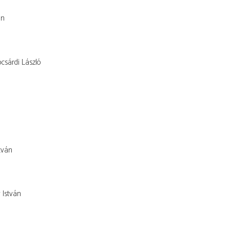
án
csárdi László
tván
 István