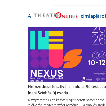
A
címlapjáról
Nemzetközi fesztivállal indul a Békéscsab
Jókai Színház új évada
A szeptember 10–12. között megrendezett háromnapos
találkozón magyarországi, romániai, ukrajnai és szerbi