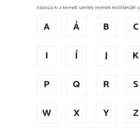
Válassza ki a keresett személy nevének kezdőbetűjét v
A
Á
B
C
I
Í
J
K
P
Q
R
S
W
X
Y
Z