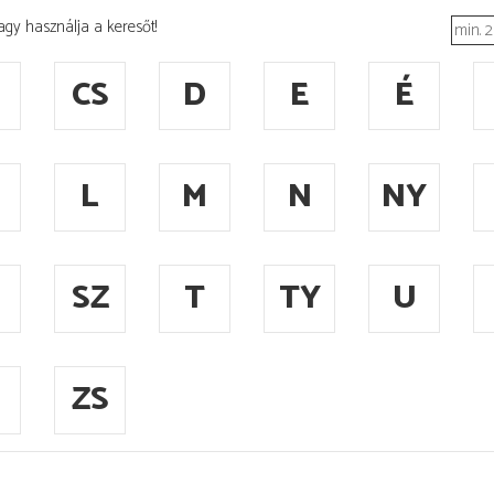
agy használja a keresőt!
CS
D
E
É
L
M
N
NY
SZ
T
TY
U
ZS