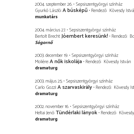
2004. szeptember 26.
Sepsiszentgyörgyi színház
A búsképű
Gyurkó László
Rendező
Kövesdy Istv
munkatárs
2004. március 27.
Sepsiszentgyörgyi színház
Jóembert keresünk!
Bertolt Brecht
Rendező
Bo
Sógornő
2003. december 19.
Sepsiszentgyörgyi színház
A nők iskolája
Molière
Rendező
Kövesdy István
dramaturg
2003. május 25.
Sepsiszentgyörgyi színház
A szarvaskirály
Carlo Gozzi
Rendező
Kövesdy Is
dramaturg
2002. november 16.
Sepsiszentgyörgyi színház
Tündérlaki lányok
Heltai Jenő
Rendező
Kövesdy
dramaturg