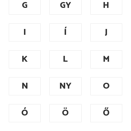
G
GY
H
I
Í
J
K
L
M
N
NY
O
Ó
Ö
Ő