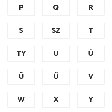
P
Q
R
S
SZ
T
TY
U
Ú
Ü
Ű
V
W
X
Y