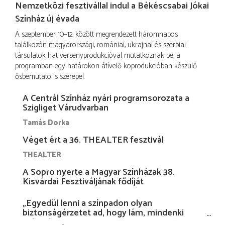
Nemzetközi fesztivállal indul a Békéscsabai Jókai
Színház új évada
A szeptember 10–12. között megrendezett háromnapos
találkozón magyarországi, romániai, ukrajnai és szerbiai
társulatok hat versenyprodukcióval mutatkoznak be, a
programban egy határokon átívelő koprodukcióban készülő
ősbemutató is szerepel.
A Centrál Színház nyári programsorozata a
Szigliget Várudvarban
Tamás Dorka
Véget ért a 36. THEALTER fesztivál
THEALTER
A Sopro nyerte a Magyar Színházak 38.
Kisvárdai Fesztiváljának fődíját
„Egyedül lenni a színpadon olyan
biztonságérzetet ad, hogy lám, mindenki
más nélkül is megvagyok magammal…”