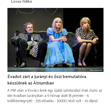
Lovas Ildikó
Évadot zárt a Jurányi és őszi bemutatóra
készülnek az Átriumban
A Milf után a Kovács ikrek egy újabb színdarabot írtak őszre, az
idei évadban Jurányiban a 9 hónap alatt 18 premier - 6
kiállításmegnyitó - 355 előadás - 30.000 néző volt – és díjeső.