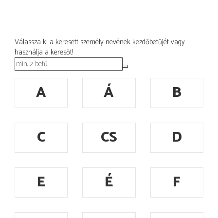
Válassza ki a keresett személy nevének kezdőbetűjét vagy
használja a keresőt!
A
Á
B
C
CS
D
E
É
F