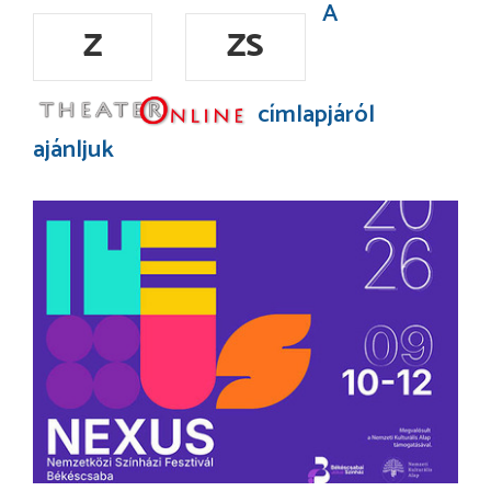
A
Z
ZS
címlapjáról
ajánljuk