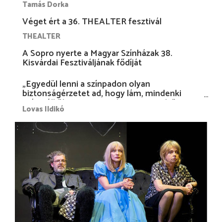
Tamás Dorka
Véget ért a 36. THEALTER fesztivál
THEALTER
A Sopro nyerte a Magyar Színházak 38.
Kisvárdai Fesztiváljának fődíját
„Egyedül lenni a színpadon olyan
biztonságérzetet ad, hogy lám, mindenki
más nélkül is megvagyok magammal…”
Lovas Ildikó