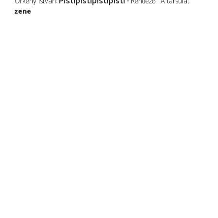
Pistipistipistipisti
Örkény István
Rendező
A társulat
zene