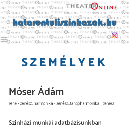
Toggle main menu visibility
SZEMÉLYEK
Móser Ádám
zene
zenész_harmonika
zenész_tangóharmonika
zenész
Színházi munkái adatbázisunkban