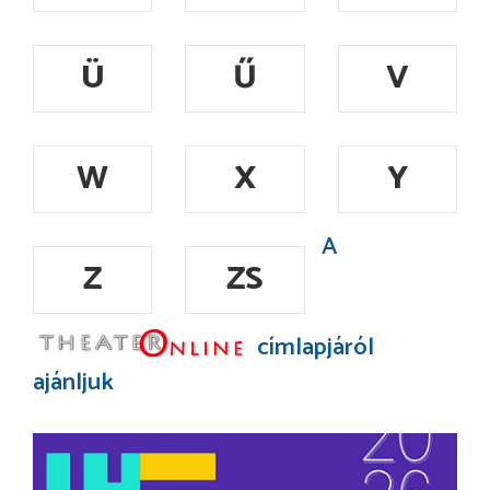
Ü
Ű
V
W
X
Y
A
Z
ZS
címlapjáról
ajánljuk