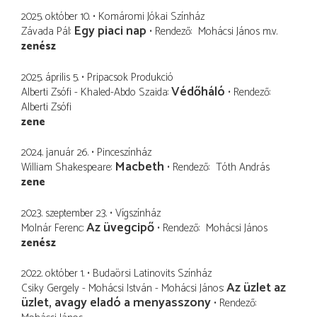
2025. október 10.
Komáromi Jókai Színház
Egy piaci nap
Závada Pál
Rendező
Mohácsi János
m.v.
zenész
2025. április 5.
Pripacsok Produkció
Védőháló
Alberti Zsófi - Khaled-Abdo Szaida
Rendező
Alberti Zsófi
zene
2024. január 26.
Pinceszínház
Macbeth
William Shakespeare
Rendező
Tóth András
zene
2023. szeptember 23.
Vígszínház
Az üvegcipő
Molnár Ferenc
Rendező
Mohácsi János
zenész
2022. október 1.
Budaörsi Latinovits Színház
Az üzlet az
Csiky Gergely - Mohácsi István - Mohácsi János
üzlet, avagy eladó a menyasszony
Rendező