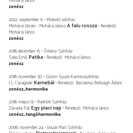
Mohácsi János
zenész
2022. szeptember 9.
Miskolci színház
A falu rossza
Mohácsi István - Mohácsi János
Rendező
Mohácsi János
zenész
2018. december 15.
Örkény Színház
Patika
Szép Ernő
Rendező
Mohácsi János
zenész
2018. november 30.
Gózon Gyula Kamaraszínház
Karnebál
I. L. Caragiale
Rendező
Berzsenyi Bellaagh Ádám
zenész_harmonika
2018. május 13.
Radnóti Színház
Egy piaci nap
Závada Pál
Rendező
Mohácsi János
zenész_tangóharmonika
2006. november 24.
Jászai Mari Színház