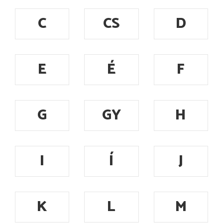
C
CS
D
E
É
F
G
GY
H
I
Í
J
K
L
M