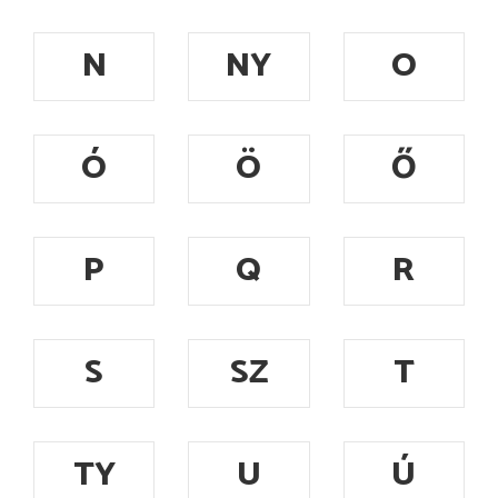
N
NY
O
Ó
Ö
Ő
P
Q
R
S
SZ
T
TY
U
Ú