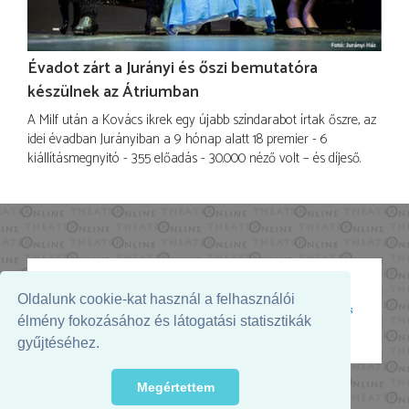
Évadot zárt a Jurányi és őszi bemutatóra
készülnek az Átriumban
A Milf után a Kovács ikrek egy újabb színdarabot írtak őszre, az
idei évadban Jurányiban a 9 hónap alatt 18 premier - 6
kiállításmegnyitó - 355 előadás - 30.000 néző volt – és díjeső.
Oldalunk cookie-kat használ a felhasználói
Az oldal megjelenését támogatja:
élmény fokozásához és látogatási statisztikák
gyűjtéséhez.
Megértettem
© 2026. - THEATER Online -
theater.hu