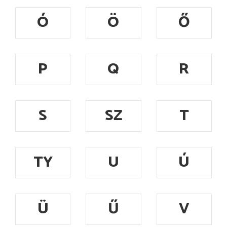
Ó
Ö
Ő
P
Q
R
S
SZ
T
TY
U
Ú
Ü
Ű
V