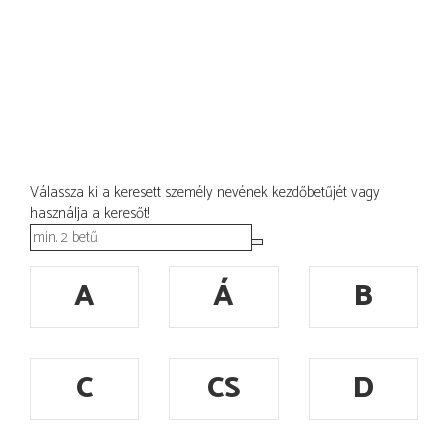
Válassza ki a keresett személy nevének kezdőbetűjét vagy
használja a keresőt!
A
Á
B
C
CS
D