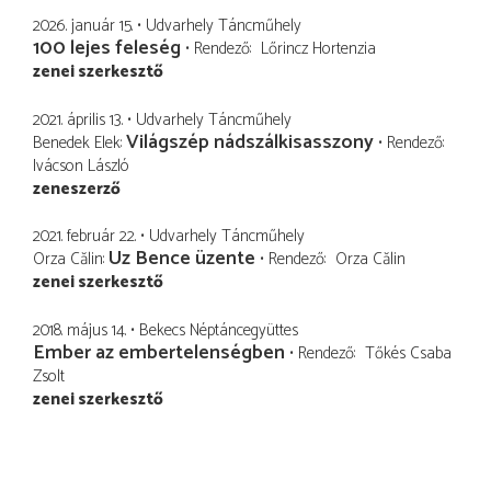
2026. január 15.
Udvarhely Táncműhely
100 lejes feleség
Rendező
Lőrincz Hortenzia
zenei szerkesztő
2021. április 13.
Udvarhely Táncműhely
Világszép nádszálkisasszony
Benedek Elek
Rendező
Ivácson László
zeneszerző
2021. február 22.
Udvarhely Táncműhely
Uz Bence üzente
Orza Călin
Rendező
Orza Călin
zenei szerkesztő
2018. május 14.
Bekecs Néptáncegyüttes
Ember az embertelenségben
Rendező
Tőkés Csaba
Zsolt
zenei szerkesztő