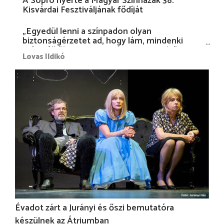
A Sopro nyerte a Magyar Színházak 38.
Kisvárdai Fesztiváljának fődíját
„Egyedül lenni a színpadon olyan
biztonságérzetet ad, hogy lám, mindenki
más nélkül is megvagyok magammal…”
Lovas Ildikó
Évadot zárt a Jurányi és őszi bemutatóra
készülnek az Átriumban