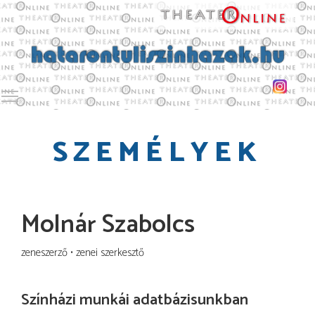
Toggle main menu visibility
SZEMÉLYEK
Molnár Szabolcs
zeneszerző
zenei szerkesztő
Színházi munkái adatbázisunkban