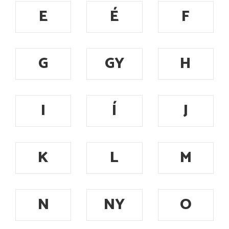
E
É
F
G
GY
H
I
Í
J
K
L
M
N
NY
O