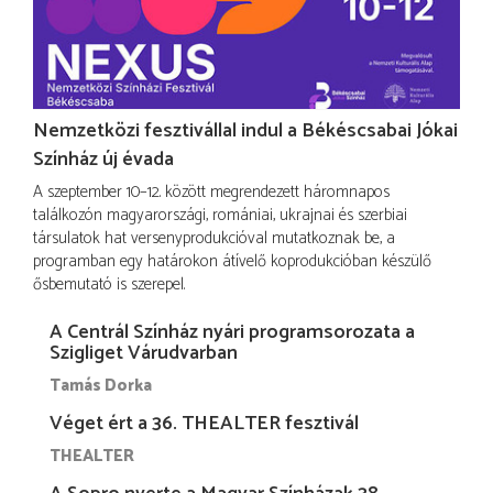
Nemzetközi fesztivállal indul a Békéscsabai Jókai
Színház új évada
A szeptember 10–12. között megrendezett háromnapos
találkozón magyarországi, romániai, ukrajnai és szerbiai
társulatok hat versenyprodukcióval mutatkoznak be, a
programban egy határokon átívelő koprodukcióban készülő
ősbemutató is szerepel.
A Centrál Színház nyári programsorozata a
Szigliget Várudvarban
Tamás Dorka
Véget ért a 36. THEALTER fesztivál
THEALTER