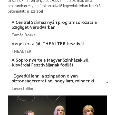
társulatok hat versenyprodukcióval mutatkoznak be, a
programban egy határokon átívelő koprodukcióban készülő
ősbemutató is szerepel.
A Centrál Színház nyári programsorozata a
Szigliget Várudvarban
Tamás Dorka
Véget ért a 36. THEALTER fesztivál
THEALTER
A Sopro nyerte a Magyar Színházak 38.
Kisvárdai Fesztiváljának fődíját
„Egyedül lenni a színpadon olyan
biztonságérzetet ad, hogy lám, mindenki
más nélkül is megvagyok magammal…”
Lovas Ildikó