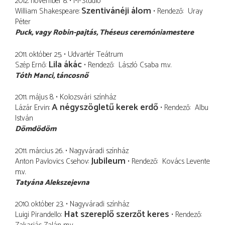
2012. november 8.
M-Stúdió
Szentivánéji álom
William Shakespeare
Rendező
Uray
Péter
Puck
vagy Robin-pajtás, Théseus ceremóniamestere
2011. október 25.
Udvartér Teátrum
Lila ákác
Szép Ernő
Rendező
László Csaba
m.v.
Tóth Manci
táncosnő
2011. május 8.
Kolozsvári színház
A négyszögletű kerek erdő
Lázár Ervin
Rendező
Albu
István
Dömdödöm
2011. március 26.
Nagyváradi színház
Jubileum
Anton Pavlovics Csehov
Rendező
Kovács Levente
m.v.
Tatyána Alekszejevna
2010. október 23.
Nagyváradi színház
Hat szereplő szerzőt keres
Luigi Pirandello
Rendező