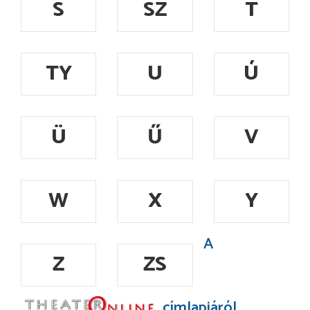
S
SZ
T
TY
U
Ú
Ü
Ű
V
W
X
Y
A
Z
ZS
címlapjáról