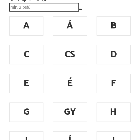
A
Á
B
C
CS
D
E
É
F
G
GY
H