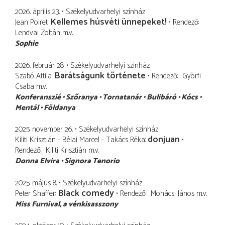
2026. április 23.
Székelyudvarhelyi színház
Kellemes húsvéti ünnepeket!
Jean Poiret
Rendező
Lendvai Zoltán
m.v.
Sophie
2026. február 28.
Székelyudvarhelyi színház
Barátságunk története
Szabó Attila
Rendező
Györfi
Csaba
m.v.
Konferanszié
Szőranya
Tornatanár
Bulibáró
Kócs
Mentál
Földanya
2025. november 26.
Székelyudvarhelyi színház
donjuan
Kiliti Krisztián - Bélai Marcel - Takács Réka
Rendező
Kiliti Krisztián
m.v.
Donna Elvira
Signora Tenorio
2025. május 8.
Székelyudvarhelyi színház
Black comedy
Peter Shaffer
Rendező
Mohácsi János
m.v.
Miss Furnival
a vénkisasszony