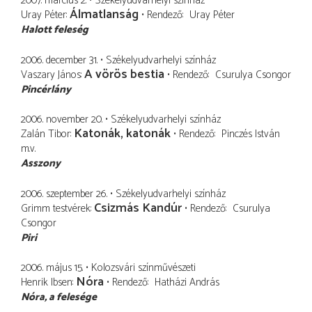
2007. március 2.
Székelyudvarhelyi színház
Álmatlanság
Uray Péter
Rendező
Uray Péter
Halott feleség
2006. december 31.
Székelyudvarhelyi színház
A vörös bestia
Vaszary János
Rendező
Csurulya Csongor
Pincérlány
2006. november 20.
Székelyudvarhelyi színház
Katonák, katonák
Zalán Tibor
Rendező
Pinczés István
m.v.
Asszony
2006. szeptember 26.
Székelyudvarhelyi színház
Csizmás Kandúr
Grimm testvérek
Rendező
Csurulya
Csongor
Piri
2006. május 15.
Kolozsvári színművészeti
Nóra
Henrik Ibsen
Rendező
Hatházi András
Nóra
a felesége