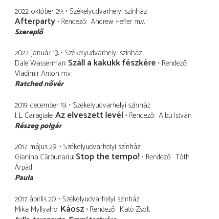
2022. október 29.
Székelyudvarhelyi színház
Afterparty
Rendező
Andrew Hefler
m.v.
Szereplő
2022. január 13.
Székelyudvarhelyi színház
Száll a kakukk fészkére
Dale Wasserman
Rendező
Vladimir Anton
m.v.
Ratched nővér
2019. december 19.
Székelyudvarhelyi színház
Az elveszett levél
I. L. Caragiale
Rendező
Albu István
Részeg polgár
2017. május 29.
Székelyudvarhelyi színház
Stop the tempo!
Gianina Cărbunariu
Rendező
Tóth
Árpád
Paula
2017. április 20.
Székelyudvarhelyi színház
Káosz
Mika Myllyaho
Rendező
Kató Zsolt