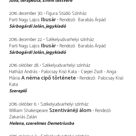
Julia
terapeuta, Emmi testvére
2016. december 30.
Figura Stúdió Színház
Ibusár
Parti Nagy Lajos
Rendező
Barabás Árpád
Sárbogárdi Jolán
jegykiadó
2016. december 22.
Székelyudvarhelyi színház
Ibusár
Parti Nagy Lajos
Rendező
Barabás Árpád
Sárbogárdi Jolán
jegykiadó
2016. október 28.
Székelyudvarhelyi színház
Hatházi András - Palocsay Kisó Kata - Csepei Zsolt - Anga
A néma cipő története
Mária
Rendező
Palocsay Kisó
Kata
Szereplő
2016. október 6.
Székelyudvarhelyi színház
Szentivánéji álom
William Shakespeare
Rendező
Zakariás Zalán
Helena
szerelmes Demetriusba