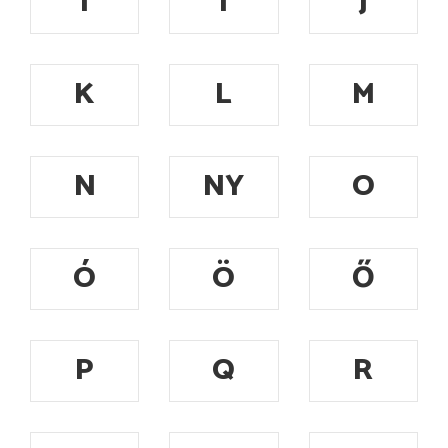
I
Í
J
K
L
M
N
NY
O
Ó
Ö
Ő
P
Q
R