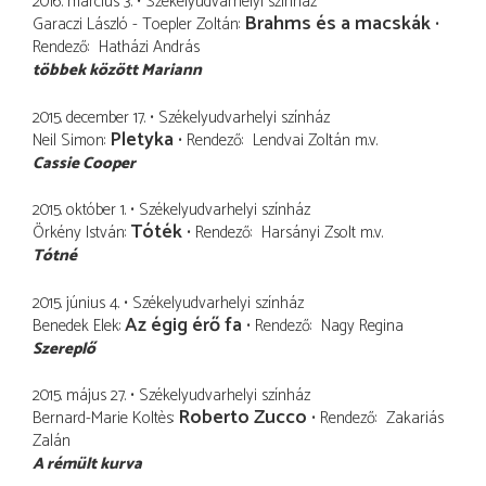
2016. március 3.
Székelyudvarhelyi színház
Brahms és a macskák
Garaczi László - Toepler Zoltán
Rendező
Hatházi András
többek között Mariann
2015. december 17.
Székelyudvarhelyi színház
Pletyka
Neil Simon
Rendező
Lendvai Zoltán
m.v.
Cassie Cooper
2015. október 1.
Székelyudvarhelyi színház
Tóték
Örkény István
Rendező
Harsányi Zsolt
m.v.
Tótné
2015. június 4.
Székelyudvarhelyi színház
Az égig érő fa
Benedek Elek
Rendező
Nagy Regina
Szereplő
2015. május 27.
Székelyudvarhelyi színház
Roberto Zucco
Bernard-Marie Koltès
Rendező
Zakariás
Zalán
A rémült kurva