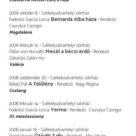
2009. október 8.
Székelyudvarhelyi színház
Bernarda Alba háza
Federico García Lorca
Rendező
Csurulya Csongor
Magdalena
2009. február 12.
Székelyudvarhelyi színház
Mesél a bécsi erdő
Ödön von Horváth
Rendező
Zakariás Zalán
m.v.
Valéria
2008. szeptember 30.
Székelyudvarhelyi színház
A Félőlény
Békés Pál
Rendező
Nagy Regina
Csatang
2008. február 14.
Székelyudvarhelyi színház
Yerma
Federico García Lorca
Rendező
Csurulya Csongor
III. mosóasszony
2008. január 19.
Székelyudvarhelyi színház
Ötödik Sally