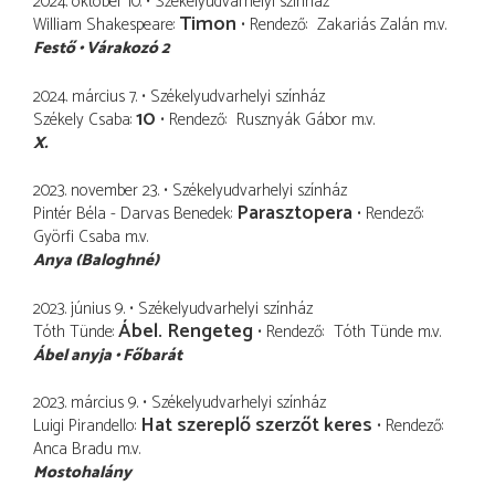
2024. október 10.
Székelyudvarhelyi színház
Timon
William Shakespeare
Rendező
Zakariás Zalán
m.v.
Festő
Várakozó 2
2024. március 7.
Székelyudvarhelyi színház
10
Székely Csaba
Rendező
Rusznyák Gábor
m.v.
X.
2023. november 23.
Székelyudvarhelyi színház
Parasztopera
Pintér Béla - Darvas Benedek
Rendező
Györfi Csaba
m.v.
Anya (Baloghné)
2023. június 9.
Székelyudvarhelyi színház
Ábel. Rengeteg
Tóth Tünde
Rendező
Tóth Tünde
m.v.
Ábel anyja
Főbarát
2023. március 9.
Székelyudvarhelyi színház
Hat szereplő szerzőt keres
Luigi Pirandello
Rendező
Anca Bradu
m.v.
Mostohalány