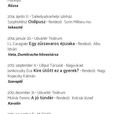
Măniuțiu
Rózsa
2014. április 17.
Székelyudvarhelyi színház
Oidipusz
Szophoklész
Rendező
Sorin Militaru
m.v.
Iokaszté
2014. január 20.
Udvartér Teátrum
Egy zűrzavaros éjszaka
I. L. Caragiale
Rendező
Albu
István
Veta
Dumitrache hitvestársa
2013. szeptember 11.
Lilliput Társulat - Nagyvárad
Kire ütött ez a gyerek?
Janikovszky Éva
Rendező
Nagy
Kopeczky Kálmán
Szereplő
2012. december 31.
Udvartér Teátrum
A jó tündér
Molnár Ferenc
Rendező
Kolcsár József
Karolin