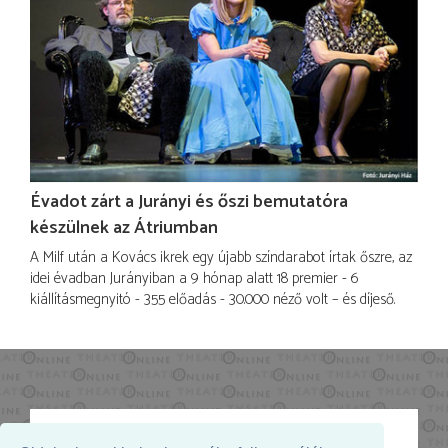
Évadot zárt a Jurányi és őszi bemutatóra
készülnek az Átriumban
A Milf után a Kovács ikrek egy újabb színdarabot írtak őszre, az
idei évadban Jurányiban a 9 hónap alatt 18 premier - 6
kiállításmegnyitó - 355 előadás - 30.000 néző volt – és díjeső.