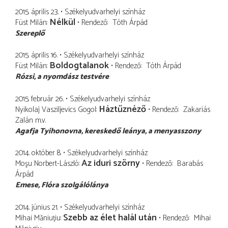
2015. április 23.
Székelyudvarhelyi színház
Nélkül
Füst Milán
Rendező
Tóth Árpád
Szereplő
2015. április 16.
Székelyudvarhelyi színház
Boldogtalanok
Füst Milán
Rendező
Tóth Árpád
Rózsi
a nyomdász testvére
2015. február 26.
Székelyudvarhelyi színház
Háztűznéző
Nyikolaj Vasziljevics Gogol
Rendező
Zakariás
Zalán
m.v.
Agafja Tyihonovna
kereskedő leánya, a menyasszony
2014. október 8.
Székelyudvarhelyi színház
Az iduri szörny
Moşu Norbert-László
Rendező
Barabás
Árpád
Emese
Flóra szolgálólánya
2014. június 21.
Székelyudvarhelyi színház
Szebb az élet halál után
Mihai Măniuțiu
Rendező
Mihai