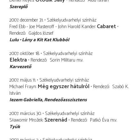
Deniel Keyes
Rendező
Albu István
Szereplő
2007. december 31.
Székelyudvarhelyi színház
Cabaret
Fred Ebb - Joe Masteroff - John Harold Kander
Rendező
Gajdos József
Lulu
Lány a Kit Kat Klubból
2007. október 18.
Székelyudvarhelyi színház
Elektra
Rendező
Sorin Militaru
m.v.
Karvezető
2007. május 11.
Székelyudvarhelyi színház
Még egyszer hátulról
Michael Frayn
Rendező
Szabó K.
István
Iezem Gabriella
Rendezőasszisztens
2007. március 30.
Székelyudvarhelyi színház
Szerenád
Sławomir Mrožek
Rendező
Patkó Éva
m.v.
Tyúk