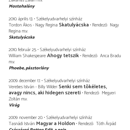
Zakariás Zalán
m.v.
Mostohalány
2010. április 13.
Székelyudvarhelyi színház
Skatulyácska
Tordon Ákos - Nagy Regina
Rendező
Nagy
Regina
m.v.
Skatulyácska
2010. február 25.
Székelyudvarhelyi színház
Ahogy tetszik
William Shakespeare
Rendező
Anca Bradu
m.v.
Phoebe
pásztorlány
2009. december 17.
Székelyudvarhelyi színház
Senki sem tökéletes,
Verebes István - Billy Wilder
avagy nincs, aki hidegen szereti
Rendező
Megyeri
Zoltán
m.v.
Virág
2009. november 20.
Székelyudvarhelyi színház
Magyar a Holdon
Tasnádi István
Rendező
Tóth Árpád
Császárné Rotten Edit
a neje