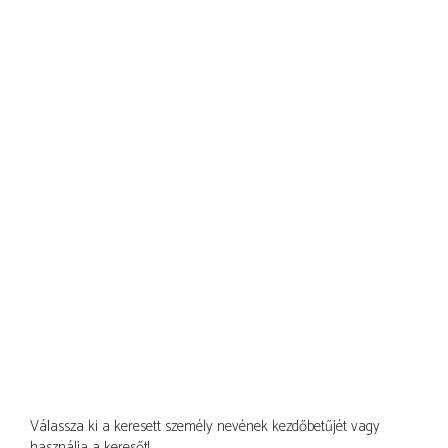
Válassza ki a keresett személy nevének kezdőbetűjét vagy
használja a keresőt!