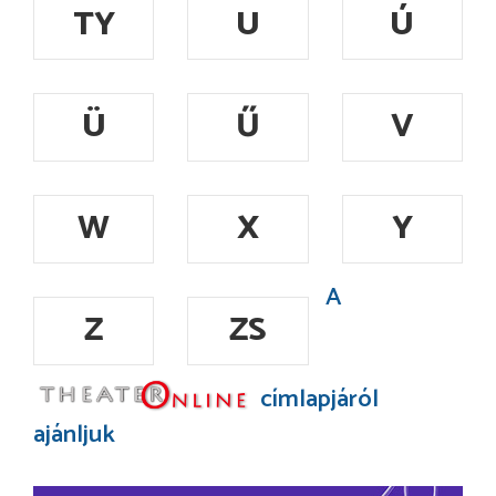
TY
U
Ú
Ü
Ű
V
W
X
Y
A
Z
ZS
címlapjáról
ajánljuk