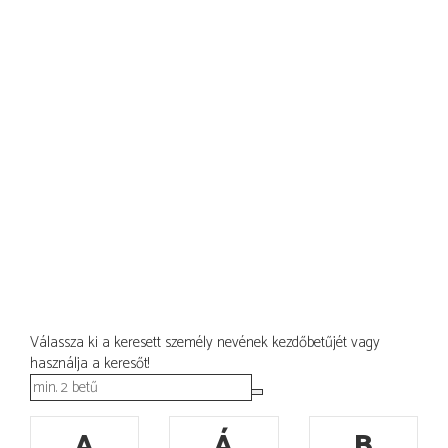
Válassza ki a keresett személy nevének kezdőbetűjét vagy
használja a keresőt!
A
Á
B