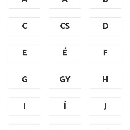
C
CS
D
E
É
F
G
GY
H
I
Í
J