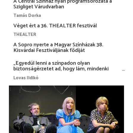
A Centrál Színház nyári programsorozata a
Szigliget Várudvarban
Tamás Dorka
Véget ért a 36. THEALTER fesztivál
THEALTER
A Sopro nyerte a Magyar Színházak 38.
Kisvárdai Fesztiváljának fődíját
„Egyedül lenni a színpadon olyan
biztonságérzetet ad, hogy lám, mindenki
más nélkül is megvagyok magammal…”
Lovas Ildikó