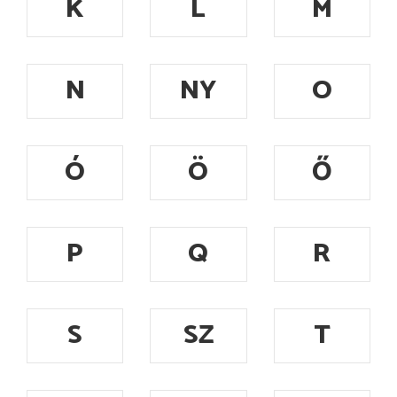
K
L
M
N
NY
O
Ó
Ö
Ő
P
Q
R
S
SZ
T