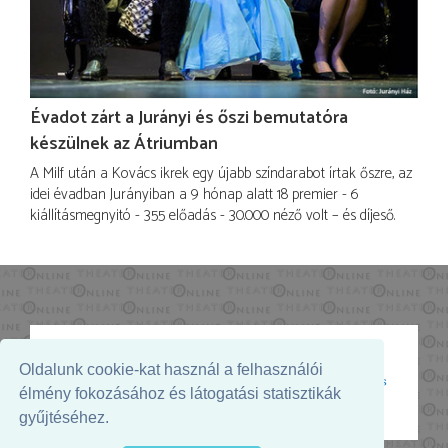
Évadot zárt a Jurányi és őszi bemutatóra
készülnek az Átriumban
A Milf után a Kovács ikrek egy újabb színdarabot írtak őszre, az
idei évadban Jurányiban a 9 hónap alatt 18 premier - 6
kiállításmegnyitó - 355 előadás - 30.000 néző volt – és díjeső.
Oldalunk cookie-kat használ a felhasználói
Az oldal megjelenését támogatja:
élmény fokozásához és látogatási statisztikák
gyűjtéséhez.