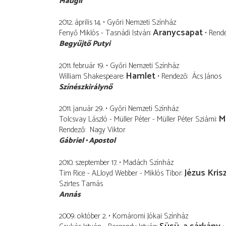
Maugli
2012. április 14.
Győri Nemzeti Színház
Aranycsapat
Fenyő Miklós - Tasnádi István
Rend
Begyűjtő Putyi
2011. február 19.
Győri Nemzeti Színház
Hamlet
William Shakespeare
Rendező
Ács János
Színészkirálynő
2011. január 29.
Győri Nemzeti Színház
M
Tolcsvay László - Müller Péter - Müller Péter Sziámi
Rendező
Nagy Viktor
Gábriel
Apostol
2010. szeptember 17.
Madách Színház
Jézus Kris
Tim Rice - A.Lloyd Webber - Miklós Tibor
Szirtes Tamás
Annás
2009. október 2.
Komáromi Jókai Színház