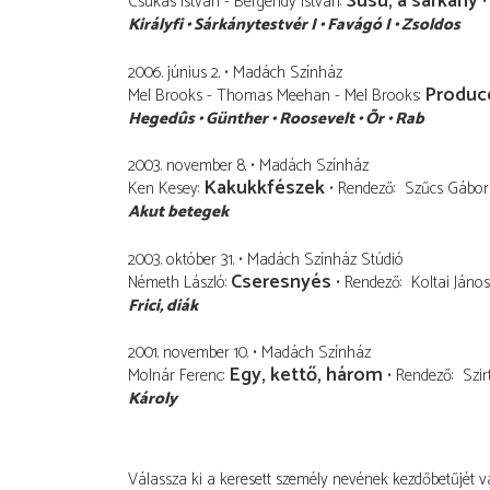
Süsü, a sárkány
Csukás István - Bergendy István
Királyfi
Sárkánytestvér I
Favágó I
Zsoldos
2006. június 2.
Madách Színház
Produc
Mel Brooks - Thomas Meehan - Mel Brooks
Hegedûs
Günther
Roosevelt
Õr
Rab
2003. november 8.
Madách Színház
Kakukkfészek
Ken Kesey
Rendező
Szűcs Gábor
Akut betegek
2003. október 31.
Madách Színház Stúdió
Cseresnyés
Németh László
Rendező
Koltai János
Frici
diák
2001. november 10.
Madách Színház
Egy, kettő, három
Molnár Ferenc
Rendező
Szi
Károly
Válassza ki a keresett személy nevének kezdőbetűjét v