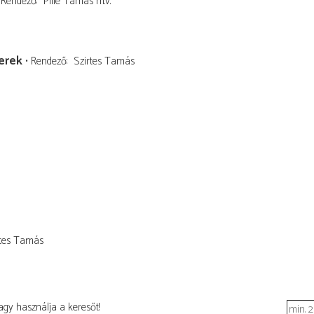
Rendező
Pille Tamás
m.v.
erek
Rendező
Szirtes Tamás
rtes Tamás
agy használja a keresőt!