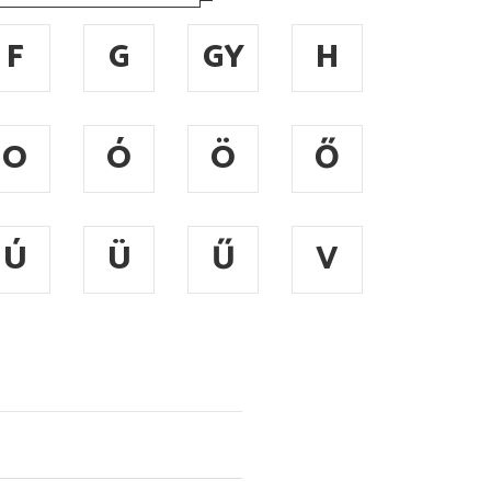
F
G
GY
H
O
Ó
Ö
Ő
Ú
Ü
Ű
V