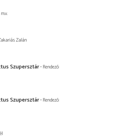
m.v.
Zakariás Zalán
ztus Szupersztár
Rendező
ztus Szupersztár
Rendező
él