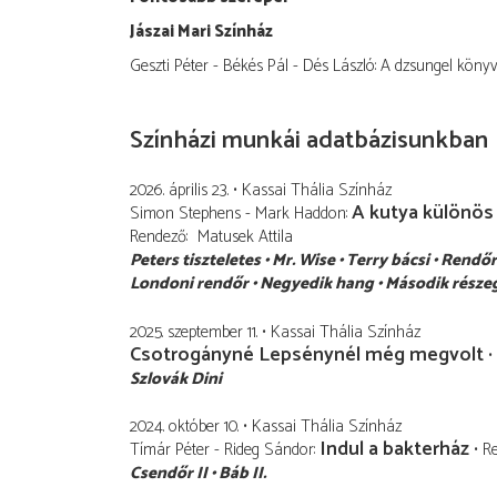
Jászai Mari Színház
Geszti Péter - Békés Pál - Dés László: A dzsungel köny
Színházi munkái adatbázisunkban
2026. április 23.
Kassai Thália Színház
A kutya különös
Simon Stephens - Mark Haddon
Rendező
Matusek Attila
Peters tiszteletes
Mr. Wise
Terry bácsi
Rendőr
Londoni rendőr
Negyedik hang
Második része
2025. szeptember 11.
Kassai Thália Színház
Csotrogányné Lepsénynél még megvolt
Szlovák Dini
2024. október 10.
Kassai Thália Színház
Indul a bakterház
Tímár Péter - Rideg Sándor
R
Csendőr II
Báb II.