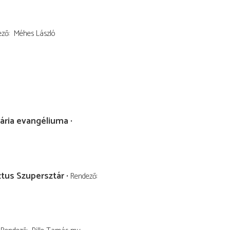
ező
Méhes László
ária evangéliuma
ztus Szupersztár
Rendező