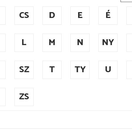
CS
D
E
É
L
M
N
NY
SZ
T
TY
U
ZS