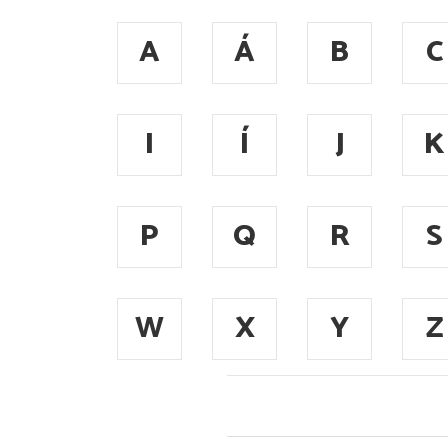
A
Á
B
C
I
Í
J
K
P
Q
R
S
W
X
Y
Z