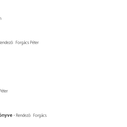
n
Rendező
Forgács Péter
Péter
könyve
Rendező
Forgács