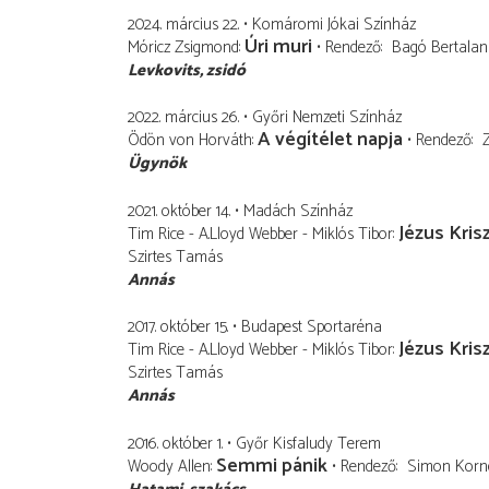
2024. március 22.
Komáromi Jókai Színház
Úri muri
Móricz Zsigmond
Rendező
Bagó Bertalan
Levkovits
zsidó
2022. március 26.
Győri Nemzeti Színház
A végítélet napja
Ödön von Horváth
Rendező
Ügynök
2021. október 14.
Madách Színház
Jézus Kris
Tim Rice - A.Lloyd Webber - Miklós Tibor
Szirtes Tamás
Annás
2017. október 15.
Budapest Sportaréna
Jézus Kris
Tim Rice - A.Lloyd Webber - Miklós Tibor
Szirtes Tamás
Annás
2016. október 1.
Győr Kisfaludy Terem
Semmi pánik
Woody Allen
Rendező
Simon Korn