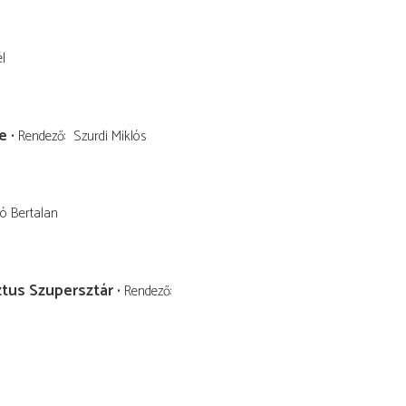
l
e
Rendező
Szurdi Miklós
ó Bertalan
ztus Szupersztár
Rendező