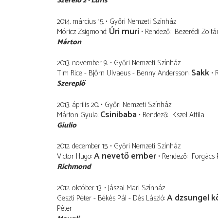
Szerelő 2
Lufis
2014. március 15.
Győri Nemzeti Színház
Úri muri
Móricz Zsigmond
Rendező
Bezerédi Zoltá
Márton
2013. november 9.
Győri Nemzeti Színház
Sakk
Tim Rice - Björn Ulvaeus - Benny Andersson
Szereplő
2013. április 20.
Győri Nemzeti Színház
Csinibaba
Márton Gyula
Rendező
Kszel Attila
Giulio
2012. december 15.
Győri Nemzeti Színház
A nevető ember
Victor Hugo
Rendező
Forgács 
Richmond
2012. október 13.
Jászai Mari Színház
A dzsungel 
Geszti Péter - Békés Pál - Dés László
Péter