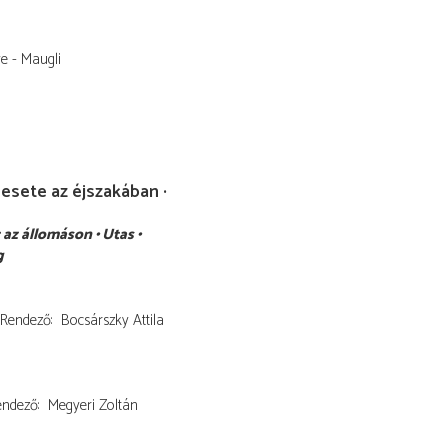
ve - Maugli
 esete az éjszakában
 az állomáson
Utas
g
Rendező
Bocsárszky Attila
endező
Megyeri Zoltán