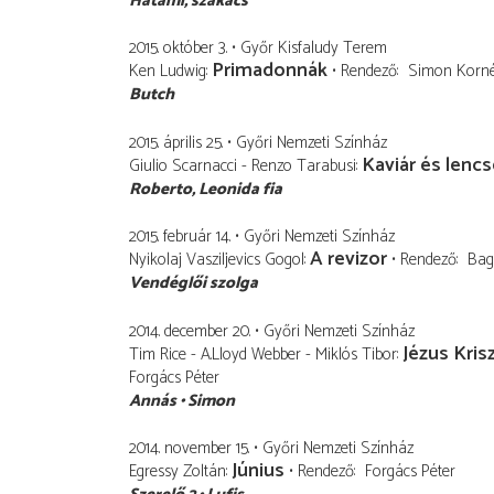
Hatami, szakács
2015. október 3.
Győr Kisfaludy Terem
Primadonnák
Ken Ludwig
Rendező
Simon Korné
Butch
2015. április 25.
Győri Nemzeti Színház
Kaviár és lencs
Giulio Scarnacci - Renzo Tarabusi
Roberto
Leonida fia
2015. február 14.
Győri Nemzeti Színház
A revizor
Nyikolaj Vasziljevics Gogol
Rendező
Bag
Vendéglői szolga
2014. december 20.
Győri Nemzeti Színház
Jézus Kris
Tim Rice - A.Lloyd Webber - Miklós Tibor
Forgács Péter
Annás
Simon
2014. november 15.
Győri Nemzeti Színház
Június
Egressy Zoltán
Rendező
Forgács Péter