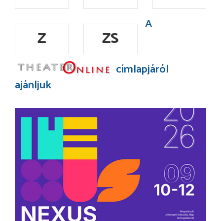
A
Z
ZS
címlapjáról
ajánljuk