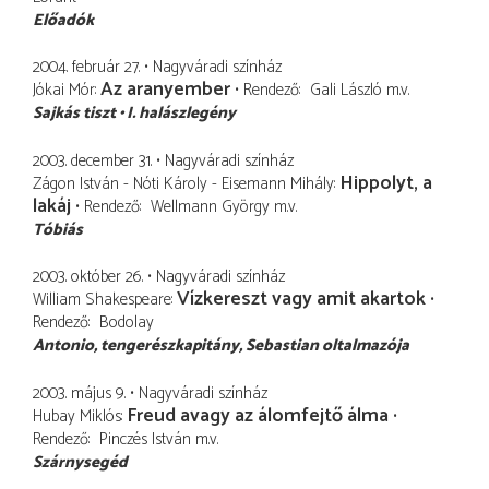
Előadók
2004. február 27.
Nagyváradi színház
Az aranyember
Jókai Mór
Rendező
Gali László
m.v.
Sajkás tiszt
I. halászlegény
2003. december 31.
Nagyváradi színház
Hippolyt, a
Zágon István - Nóti Károly - Eisemann Mihály
lakáj
Rendező
Wellmann György
m.v.
Tóbiás
2003. október 26.
Nagyváradi színház
Vízkereszt vagy amit akartok
William Shakespeare
Rendező
Bodolay
Antonio
tengerészkapitány, Sebastian oltalmazója
2003. május 9.
Nagyváradi színház
Freud avagy az álomfejtő álma
Hubay Miklós
Rendező
Pinczés István
m.v.
Szárnysegéd