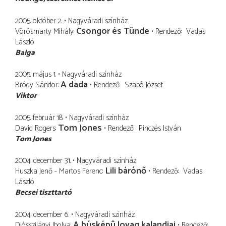
2005. október 2.
Nagyváradi színház
Csongor és Tünde
Vörösmarty Mihály
Rendező
Vadas
László
Balga
2005. május 1.
Nagyváradi színház
A dada
Bródy Sándor
Rendező
Szabó József
Viktor
2005. február 18.
Nagyváradi színház
Tom Jones
David Rogers
Rendező
Pinczés István
Tom Jones
2004. december 31.
Nagyváradi színház
Lili bárónő
Huszka Jenő - Martos Ferenc
Rendező
Vadas
László
Becsei tiszttartó
2004. december 6.
Nagyváradi színház
A búsképû lovag kalandjai
Diósszilágyi Ibolya
Rendező