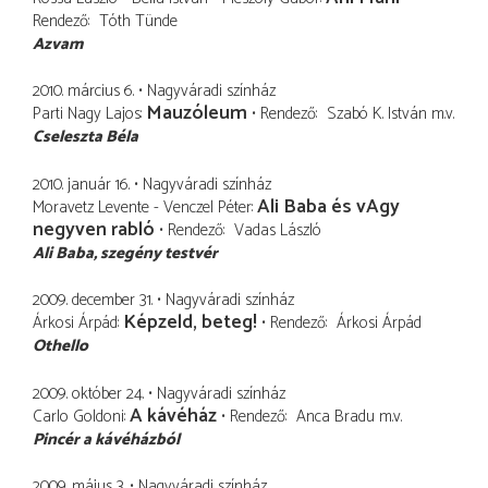
Rendező
Tóth Tünde
Azvam
2010. március 6.
Nagyváradi színház
Mauzóleum
Parti Nagy Lajos
Rendező
Szabó K. István
m.v.
Cseleszta Béla
2010. január 16.
Nagyváradi színház
Ali Baba és vAgy
Moravetz Levente - Venczel Péter
negyven rabló
Rendező
Vadas László
Ali Baba
szegény testvér
2009. december 31.
Nagyváradi színház
Képzeld, beteg!
Árkosi Árpád
Rendező
Árkosi Árpád
Othello
2009. október 24.
Nagyváradi színház
A kávéház
Carlo Goldoni
Rendező
Anca Bradu
m.v.
Pincér a kávéházból
2009. május 3.
Nagyváradi színház