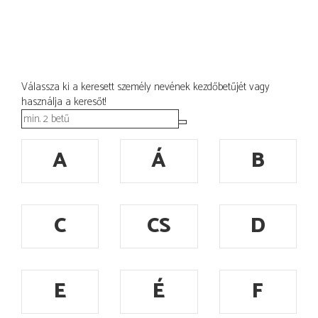
Válassza ki a keresett személy nevének kezdőbetűjét vagy
használja a keresőt!
A
Á
B
C
CS
D
E
É
F