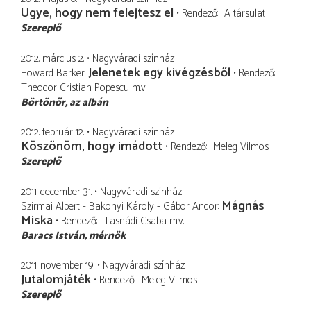
Ugye, hogy nem felejtesz el
Rendező
A társulat
Szereplő
2012. március 2.
Nagyváradi színház
Jelenetek egy kivégzésből
Howard Barker
Rendező
Theodor Cristian Popescu
m.v.
Börtönőr
az albán
2012. február 12.
Nagyváradi színház
Köszönöm, hogy imádott
Rendező
Meleg Vilmos
Szereplő
2011. december 31.
Nagyváradi színház
Mágnás
Szirmai Albert - Bakonyi Károly - Gábor Andor
Miska
Rendező
Tasnádi Csaba
m.v.
Baracs István
mérnök
2011. november 19.
Nagyváradi színház
Jutalomjáték
Rendező
Meleg Vilmos
Szereplő