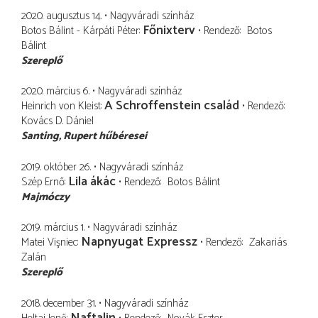
2020. augusztus 14.
Nagyváradi színház
Főnixterv
Botos Bálint - Kárpáti Péter
Rendező
Botos
Bálint
Szereplő
2020. március 6.
Nagyváradi színház
A Schroffenstein család
Heinrich von Kleist
Rendező
Kovács D. Dániel
Santing
Rupert hűbéresei
2019. október 26.
Nagyváradi színház
Lila ákác
Szép Ernő
Rendező
Botos Bálint
Majmóczy
2019. március 1.
Nagyváradi színház
Napnyugat Expressz
Matei Vişniec
Rendező
Zakariás
Zalán
Szereplő
2018. december 31.
Nagyváradi színház
Naftalin