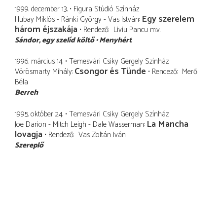
1999. december 13.
Figura Stúdió Színház
Egy szerelem
Hubay Miklós - Ránki György - Vas István
három éjszakája
Rendező
Liviu Pancu
m.v.
Sándor
egy szelíd költő
Menyhért
1996. március 14.
Temesvári Csiky Gergely Színház
Csongor és Tünde
Vörösmarty Mihály
Rendező
Merő
Béla
Berreh
1995. október 24.
Temesvári Csiky Gergely Színház
La Mancha
Joe Darion - Mitch Leigh - Dale Wasserman
lovagja
Rendező
Vas Zoltán Iván
Szereplő