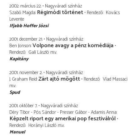
2002. március 22.
Nagyváradi színház
Régimódi történet
Szabó Magda
Rendező
Kovács
Levente
Ifjabb Hoffer Józsi
2001. december 21.
Nagyváradi színház
Volpone avagy a pénz komédiája
Ben Jonson
Rendező
Gali László
m.v.
Kapitány
2001. november 2.
Nagyváradi színház
Zárt ajtó mögött
J. Graham Reid
Rendező
Vlad Massaci
m.v.
Spud
2001. október 7.
Nagyváradi színház
Déry Tibor - Pós Sándor - Presser Gábor - Adamis Anna
Képzelt riport egy amerikai pop fesztiválról
Rendező
Horányi László
m.v.
Manuel