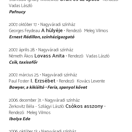
Vadas László
Pafnucy
2007. október 17.
Nagyváradi színház
A hülyéje
Georges Feydeau
Rendező
Meleg Vilmos
Ernest Rédillon
színházigazgató
2007. április 28.
Nagyváradi színház
Lovass Anita
Németh Ákos
Rendező
Vadas László
Csík
taxisofőr
2007. március 25.
Nagyváradi színház
I. Erzsébet
Paul Foster
Rendező
Kovács Levente
Bowyer
a kikiáltó
Feria
spanyol követ
2006. december 31.
Nagyváradi színház
Csókos asszony
Zerkovitz Béla - Szilágyi László
Rendező
Meleg Vilmos
Ibolya Ede
2006. október 13.
Nagyváradi színház