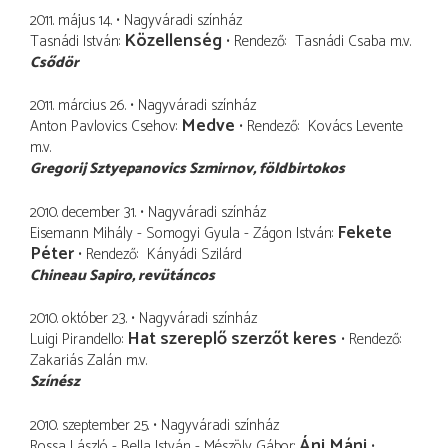
2011. május 14.
Nagyváradi színház
Közellenség
Tasnádi István
Rendező
Tasnádi Csaba
m.v.
Csődör
2011. március 26.
Nagyváradi színház
Medve
Anton Pavlovics Csehov
Rendező
Kovács Levente
m.v.
Gregorij Sztyepanovics Szmirnov
földbirtokos
2010. december 31.
Nagyváradi színház
Fekete
Eisemann Mihály - Somogyi Gyula - Zágon István
Péter
Rendező
Kányádi Szilárd
Chineau Sapiro
revütáncos
2010. október 23.
Nagyváradi színház
Hat szereplő szerzőt keres
Luigi Pirandello
Rendező
Zakariás Zalán
m.v.
Színész
2010. szeptember 25.
Nagyváradi színház
Áni Máni
Rossa László - Bella István - Mészöly Gábor