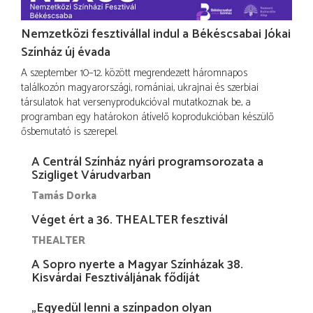
Nemzetközi fesztivállal indul a Békéscsabai Jókai
Színház új évada
A szeptember 10–12. között megrendezett háromnapos
találkozón magyarországi, romániai, ukrajnai és szerbiai
társulatok hat versenyprodukcióval mutatkoznak be, a
programban egy határokon átívelő koprodukcióban készülő
ősbemutató is szerepel.
A Centrál Színház nyári programsorozata a
Szigliget Várudvarban
Tamás Dorka
Véget ért a 36. THEALTER fesztivál
THEALTER
A Sopro nyerte a Magyar Színházak 38.
Kisvárdai Fesztiváljának fődíját
„Egyedül lenni a színpadon olyan