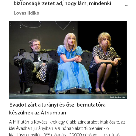
biztonságérzetet ad, hogy lám, mindenki
más nélkül is megvagyok magammal…”
Lovas Ildikó
Évadot zárt a Jurányi és őszi bemutatóra
készülnek az Átriumban
A Milf után a Kovács ikrek egy újabb színdarabot írtak őszre, az
idei évadban Jurányiban a 9 hónap alatt 18 premier - 6
kiállításmegnyitó - 355 előadás - 30.000 néző volt – és díjeső.