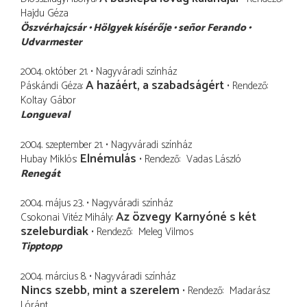
Hajdu Géza
Öszvérhajcsár
Hölgyek kísérője
señor Ferando
Udvarmester
2004. október 21.
Nagyváradi színház
A hazáért, a szabadságért
Páskándi Géza
Rendező
Koltay Gábor
Longueval
2004. szeptember 21.
Nagyváradi színház
Elnémulás
Hubay Miklós
Rendező
Vadas László
Renegát
2004. május 23.
Nagyváradi színház
Az özvegy Karnyóné s két
Csokonai Vitéz Mihály
szeleburdiak
Rendező
Meleg Vilmos
Tipptopp
2004. március 8.
Nagyváradi színház
Nincs szebb, mint a szerelem
Rendező
Madarász
Lóránt