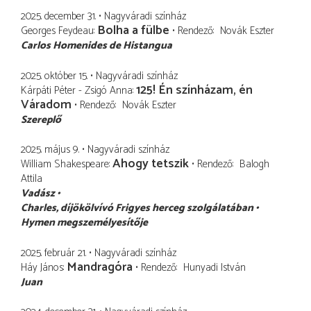
2025. december 31.
Nagyváradi színház
Bolha a fülbe
Georges Feydeau
Rendező
Novák Eszter
Carlos Homenides de Histangua
2025. október 15.
Nagyváradi színház
125! Én színházam, én
Kárpáti Péter - Zsigó Anna
Váradom
Rendező
Novák Eszter
Szereplő
2025. május 9.
Nagyváradi színház
Ahogy tetszik
William Shakespeare
Rendező
Balogh
Attila
Vadász
Charles
díjökölvívó Frigyes herceg szolgálatában
Hymen megszemélyesítője
2025. február 21.
Nagyváradi színház
Mandragóra
Háy János
Rendező
Hunyadi István
Juan