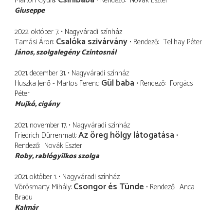
Csinibaba
Márton Gyula
Rendező
Novák Eszter
Giuseppe
2022. október 7.
Nagyváradi színház
Csalóka szivárvány
Tamási Áron
Rendező
Telihay Péter
János
szolgalegény Czintosnál
2021. december 31.
Nagyváradi színház
Gül baba
Huszka Jenő - Martos Ferenc
Rendező
Forgács
Péter
Mujkó
cigány
2021. november 17.
Nagyváradi színház
Az öreg hölgy látogatása
Friedrich Dürrenmatt
Rendező
Novák Eszter
Roby, rablógyilkos szolga
2021. október 1.
Nagyváradi színház
Csongor és Tünde
Vörösmarty Mihály
Rendező
Anca
Bradu
Kalmár