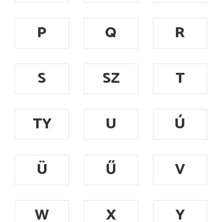
P
Q
R
S
SZ
T
TY
U
Ú
Ü
Ű
V
W
X
Y