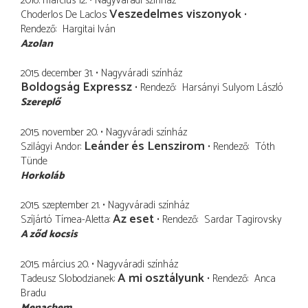
2016. március 12.
Nagyváradi színház
Veszedelmes viszonyok
Choderlos De Laclos
Rendező
Hargitai Iván
Azolan
2015. december 31.
Nagyváradi színház
Boldogság Expressz
Rendező
Harsányi Sulyom László
Szereplő
2015. november 20.
Nagyváradi színház
Leánder és Lenszirom
Szilágyi Andor
Rendező
Tóth
Tünde
Horkoláb
2015. szeptember 21.
Nagyváradi színház
Az eset
Szíjártó Tímea-Aletta
Rendező
Sardar Tagirovsky
A ződ kocsis
2015. március 20.
Nagyváradi színház
A mi osztályunk
Tadeusz Slobodzianek
Rendező
Anca
Bradu
Menachem