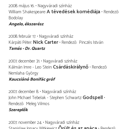
2008. május 16.
Nagyváradi színház
A tévedések komédiája
William Shakespeare
Rendező
Bodolay
Angelo
ékszerész
2008. február 17.
Nagyváradi színház
Nick Carter
Kárpáti Péter
Rendező
Pinczés István
Tamás - Dr. Quartz
2007. december 31.
Nagyváradi színház
Csárdáskirálynő
Kálmán Imre - Leo Stein
Rendező
Nemlaha György
Kaucsiánó Bonifác gróf
2007. december 8.
Nagyváradi színház
Godspell
John Michael Tebelak - Stephen Schwartz
Rendező
Meleg Vilmos
Szereplők
2007. november 24.
Nagyváradi színház
Ôrült és az apáca
Stanislaw Ignacy Witkiewicz
Rendező