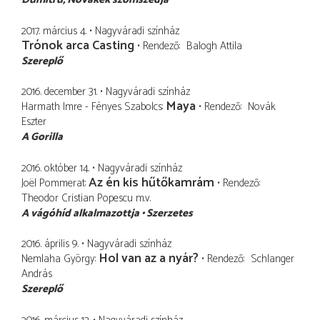
2017. március 4.
Nagyváradi színház
Trónok arca Casting
Rendező
Balogh Attila
Szereplő
2016. december 31.
Nagyváradi színház
Maya
Harmath Imre - Fényes Szabolcs
Rendező
Novák
Eszter
A Gorilla
2016. október 14.
Nagyváradi színház
Az én kis hűtőkamrám
Joël Pommerat
Rendező
Theodor Cristian Popescu
m.v.
A vágóhíd alkalmazottja
Szerzetes
2016. április 9.
Nagyváradi színház
Hol van az a nyár?
Nemlaha György
Rendező
Schlanger
András
Szereplő