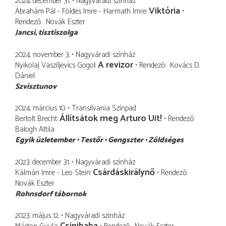
2024. december 31.
Nagyváradi színház
Viktória
Ábrahám Pál - Földes Imre - Harmath Imre
Rendező
Novák Eszter
Jancsi
tisztiszolga
2024. november 3.
Nagyváradi színház
A revizor
Nyikolaj Vasziljevics Gogol
Rendező
Kovács D.
Dániel
Szvisztunov
2024. március 10.
Transilvania Színpad
Állítsátok meg Arturo Uit!
Bertolt Brecht
Rendező
Balogh Attila
Egyik üzletember
Testőr
Gengszter
Zöldséges
2023. december 31.
Nagyváradi színház
Csárdáskirálynő
Kálmán Imre - Leo Stein
Rendező
Novák Eszter
Rohnsdorf tábornok
2023. május 12.
Nagyváradi színház