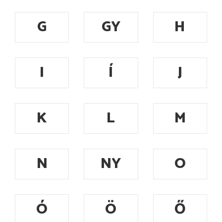
G
GY
H
I
Í
J
K
L
M
N
NY
O
Ó
Ö
Ő