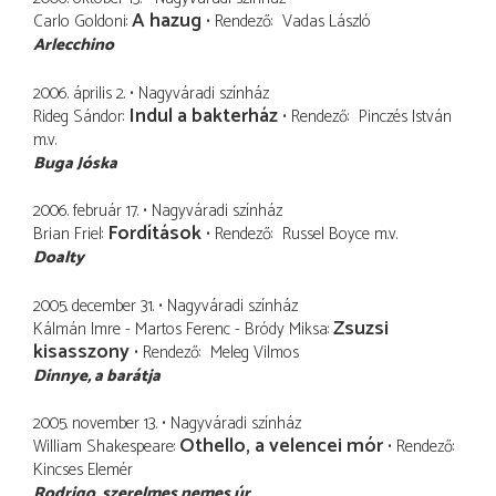
A hazug
Carlo Goldoni
Rendező
Vadas László
Arlecchino
2006. április 2.
Nagyváradi színház
Indul a bakterház
Rideg Sándor
Rendező
Pinczés István
m.v.
Buga Jóska
2006. február 17.
Nagyváradi színház
Fordítások
Brian Friel
Rendező
Russel Boyce
m.v.
Doalty
2005. december 31.
Nagyváradi színház
Zsuzsi
Kálmán Imre - Martos Ferenc - Bródy Miksa
kisasszony
Rendező
Meleg Vilmos
Dinnye
a barátja
2005. november 13.
Nagyváradi színház
Othello, a velencei mór
William Shakespeare
Rendező
Kincses Elemér
Rodrigo
szerelmes nemes úr