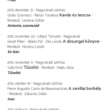
2013. december 31.
Nagyváradi színház
Kaviár és lencse
Giulio Scarnacci - Renzo Tarabusi
Rendező
Lendvai Zoltán
Antonio
szomszéd
2012. november 25.
Lilliput Társulat - Nagyvárad
A dzsungel könyve
Geszti Péter - Békés Pál - Dés László
Rendező
Horányi László
Sír Kán
2012. november 3.
Nagyváradi színház
Tűzoltó
Szép Ernő
Rendező
Hajdu Géza
Tűzoltó
2012. október 19.
Nagyváradi színház
A sevillai borbély
Pierre Augustin Caron de Beaumarchais
Rendező
Zakariás Zalán
Inas
2012. május 6.
Nagyváradi színház