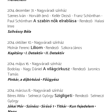
2014. december 31.
Nagyváradi színház
Szenes Iván - Horváth Jenő - Kellér Dezső - Franz Schönthan -
A szabin nők elrablása
Paul Schönthan
Rendező
Halasi
Imre
Szilvássy Béla
2014. október 10.
Nagyváradi színház
Liliom
Molnár Ferenc
Rendező
Szikora János
Kapitány
I. Detektív
II. Detektív
2014. május 16.
Nagyváradi színház
A világcirkusz
Bodolay - Nagy Dániel
Rendező
Juronics
Tamás
Pinkár
a díjbirkózó
Főügyész
2014. március 8.
Nagyváradi színház
Szigligeti
Béres Attila - Selmeczi György
Rendező
Selmeczi
György
Jókai Mór
Színész
Sírásó 1
Titkár
Kun fejedelem
Nagy