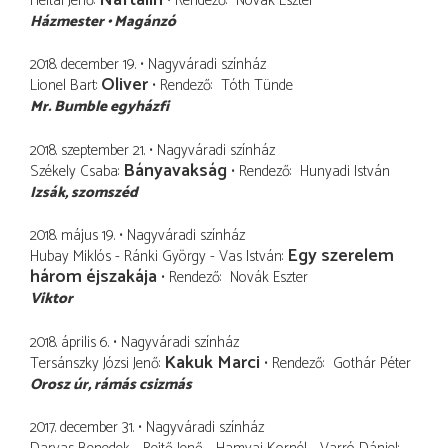
Heltai Jenő
Rendező
Novák Eszter
Házmester
Magánzó
2018. december 19.
Nagyváradi színház
Oliver
Lionel Bart
Rendező
Tóth Tünde
Mr. Bumble egyházfi
2018. szeptember 21.
Nagyváradi színház
Bányavakság
Székely Csaba
Rendező
Hunyadi István
Izsák
szomszéd
2018. május 19.
Nagyváradi színház
Egy szerelem
Hubay Miklós - Ránki György - Vas István
három éjszakája
Rendező
Novák Eszter
Viktor
2018. április 6.
Nagyváradi színház
Kakuk Marci
Tersánszky Józsi Jenő
Rendező
Gothár Péter
Orosz úr
rámás csizmás
2017. december 31.
Nagyváradi színház