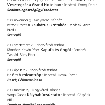
Darvas Benedek - Rejtő Jenő - Hamvai Kornél - Varró Dániel
Vesztegzár a Grand Hotelban
Rendező
Porogi Dorka
Sedlintz
egészségügyi tanácsos
2017. november 5.
Nagyváradi színház
A kaukázusi krétakör
Bertolt Brecht
Rendező
Anca
Bradu
Szereplő
2017. szeptember 21.
Nagyváradi színház
Kapufa és öngól
Körmöczi-Kriván Péter
Rendező
Tasnádi-Sáhy Péter
Szereplő
2017. április 28.
Nagyváradi színház
A mizantróp
Molière
Rendező
Novák Eszter
Baszk
Célimene inasa
2017. március 27.
Nagyváradi színház
Kályhabúcsúztató
Varga Gábor
Rendező
Gáspárik
Attila
Dumitru
Novákék szomszédja