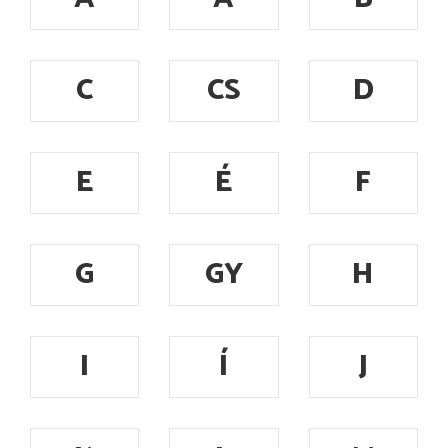
C
CS
D
E
É
F
G
GY
H
I
Í
J