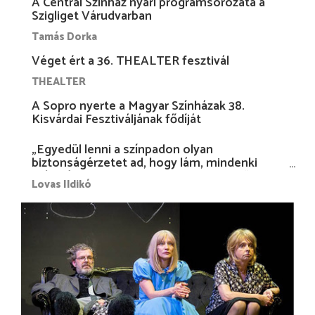
A Centrál Színház nyári programsorozata a
Szigliget Várudvarban
Tamás Dorka
Véget ért a 36. THEALTER fesztivál
THEALTER
A Sopro nyerte a Magyar Színházak 38.
Kisvárdai Fesztiváljának fődíját
„Egyedül lenni a színpadon olyan
biztonságérzetet ad, hogy lám, mindenki
más nélkül is megvagyok magammal…”
Lovas Ildikó