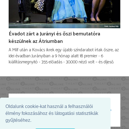
Évadot zárt a Jurányi és őszi bemutatóra
készülnek az Átriumban
A Milf után a Kovács ikrek egy újabb színdarabot írtak őszre, az
idei évadban Jurányiban a 9 hónap alatt 18 premier - 6
kiállításmegnyitó - 355 előadás - 30.000 néző volt – és díjeső.
Oldalunk cookie-kat használ a felhasználói
Az oldal megjelenését támogatja:
élmény fokozásához és látogatási statisztikák
gyűjtéséhez.