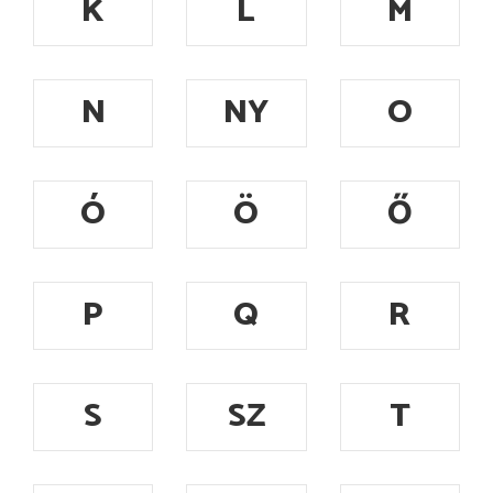
K
L
M
N
NY
O
Ó
Ö
Ő
P
Q
R
S
SZ
T