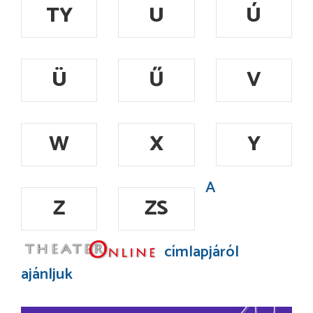
TY
U
Ú
Ü
Ű
V
W
X
Y
A
Z
ZS
címlapjáról
ajánljuk