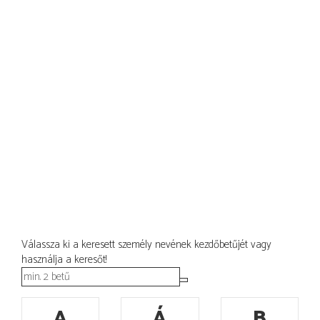
Válassza ki a keresett személy nevének kezdőbetűjét vagy
használja a keresőt!
A
Á
B