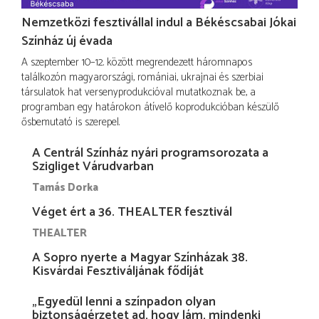
Nemzetközi fesztivállal indul a Békéscsabai Jókai
Színház új évada
A szeptember 10–12. között megrendezett háromnapos
találkozón magyarországi, romániai, ukrajnai és szerbiai
társulatok hat versenyprodukcióval mutatkoznak be, a
programban egy határokon átívelő koprodukcióban készülő
ősbemutató is szerepel.
A Centrál Színház nyári programsorozata a
Szigliget Várudvarban
Tamás Dorka
Véget ért a 36. THEALTER fesztivál
THEALTER
A Sopro nyerte a Magyar Színházak 38.
Kisvárdai Fesztiváljának fődíját
„Egyedül lenni a színpadon olyan
biztonságérzetet ad, hogy lám, mindenki