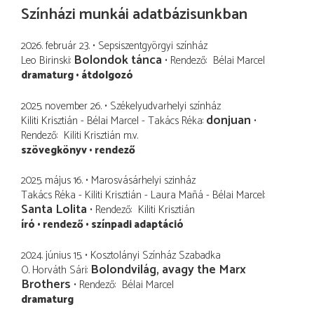
Színházi munkái adatbázisunkban
2026. február 23.
Sepsiszentgyörgyi színház
Bolondok tánca
Leo Birinski
Rendező
Bélai Marcel
dramaturg
átdolgozó
2025. november 26.
Székelyudvarhelyi színház
donjuan
Kiliti Krisztián - Bélai Marcel - Takács Réka
Rendező
Kiliti Krisztián
m.v.
szövegkönyv
rendező
2025. május 16.
Marosvásárhelyi szinház
Takács Réka - Kiliti Krisztián - Laura Mañá - Bélai Marcel
Santa Lolita
Rendező
Kiliti Krisztián
író
rendező
színpadi adaptáció
2024. június 15.
Kosztolányi Színház Szabadka
Bolondvilág, avagy the Marx
O. Horváth Sári
Brothers
Rendező
Bélai Marcel
dramaturg