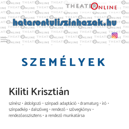
Toggle main menu visibility
SZEMÉLYEK
Kiliti Krisztián
színész
átdolgozó
színpadi adaptáció
dramaturg
író
színpadkép
dalszöveg
rendező
szövegkönyv
rendezőasszisztens
a rendező munkatársa