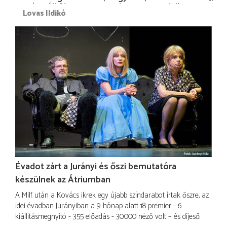
más nélkül is megvagyok magammal…”
Lovas Ildikó
Évadot zárt a Jurányi és őszi bemutatóra
készülnek az Átriumban
A Milf után a Kovács ikrek egy újabb színdarabot írtak őszre, az
idei évadban Jurányiban a 9 hónap alatt 18 premier - 6
kiállításmegnyitó - 355 előadás - 30.000 néző volt – és díjeső.