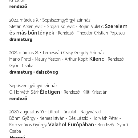
Krisztián
rendező
2022. március 9.
Sepsiszentgyörgyi színház
Szerelem
Stefan Arsenijević - Srdjan Koljevic - Bojan Vuletic
és más bűntények
Rendező
Theodor Cristian Popescu
dramaturg
2021. március 21.
Temesvári Csiky Gergely Színház
Kilenc
Mario Fratti - Maury Yeston - Arthur Kopit
Rendező
Györfi Csaba
dramaturg
dalszöveg
Sepsiszentgyörgyi színház
Életigen
O. Horváth Sári
Rendező
Kiliti Krisztián
rendező
2020. augusztus 10.
Lilliput Társulat - Nagyvárad
Böhm György - Nemes István - Dés László - Horváth Péter -
Valahol Európában
Korcsmáros György
Rendező
Györfi
Csaba
Hosszú