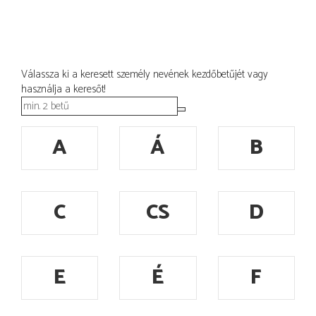
Válassza ki a keresett személy nevének kezdőbetűjét vagy
használja a keresőt!
A
Á
B
C
CS
D
E
É
F