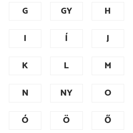
G
GY
H
I
Í
J
K
L
M
N
NY
O
Ó
Ö
Ő