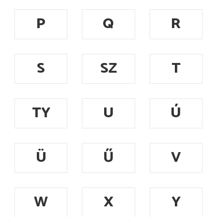
P
Q
R
S
SZ
T
TY
U
Ú
Ü
Ű
V
W
X
Y