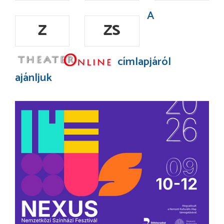
A
Z
ZS
címlapjáról
ajánljuk