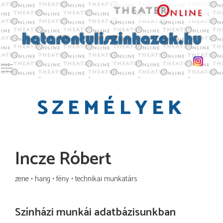
Toggle main menu visibility
SZEMÉLYEK
Incze Róbert
zene
hang
fény
technikai munkatárs
Színházi munkái adatbázisunkban