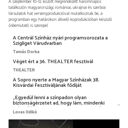
A szeptember 10–12. között megrendezett háromnapos
találkozón magyarországi, romániai, ukrajnai és szerbiai
társulatok hat versenyprodukcióval mutatkoznak be, a
programban egy határokon átívelő koprodukcióban készülő
ősbemutató is szerepel.
A Centrál Színház nyári programsorozata a
Szigliget Várudvarban
Tamás Dorka
Véget ért a 36. THEALTER fesztivál
THEALTER
A Sopro nyerte a Magyar Színházak 38.
Kisvárdai Fesztiváljának fődíját
„Egyedül lenni a színpadon olyan
biztonságérzetet ad, hogy lám, mindenki
más nélkül is megvagyok magammal…”
Lovas Ildikó