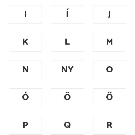
I
Í
J
K
L
M
N
NY
O
Ó
Ö
Ő
P
Q
R