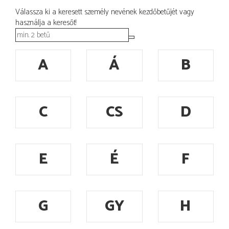
Válassza ki a keresett személy nevének kezdőbetűjét vagy
használja a keresőt!
A
Á
B
C
CS
D
E
É
F
G
GY
H