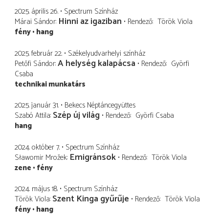
2025. április 26.
Spectrum Színház
Hinni az igaziban
Márai Sándor
Rendező
Török Viola
fény
hang
2025. február 22.
Székelyudvarhelyi színház
A helység kalapácsa
Petőfi Sándor
Rendező
Györfi
Csaba
technikai munkatárs
2025. január 31.
Bekecs Néptáncegyüttes
Szép új világ
Szabó Attila
Rendező
Györfi Csaba
hang
2024. október 7.
Spectrum Színház
Emigránsok
Sławomir Mrožek
Rendező
Török Viola
zene
fény
2024. május 18.
Spectrum Színház
Szent Kinga gyűrűje
Török Viola
Rendező
Török Viola
fény
hang