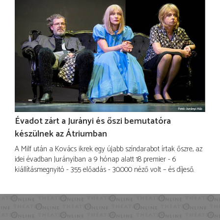
Évadot zárt a Jurányi és őszi bemutatóra
készülnek az Átriumban
A Milf után a Kovács ikrek egy újabb színdarabot írtak őszre, az
idei évadban Jurányiban a 9 hónap alatt 18 premier - 6
kiállításmegnyitó - 355 előadás - 30.000 néző volt – és díjeső.