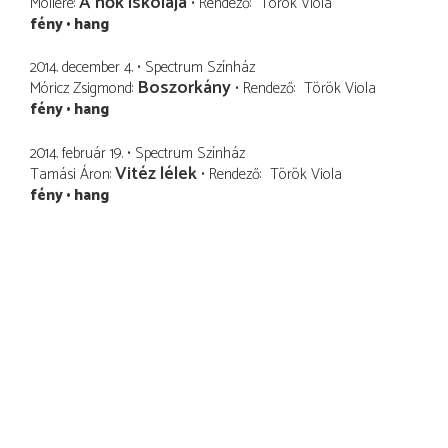
A nők iskolája
Molière
Rendező
Török Viola
fény
hang
2014. december 4.
Spectrum Színház
Boszorkány
Móricz Zsigmond
Rendező
Török Viola
fény
hang
2014. február 19.
Spectrum Színház
Vitéz lélek
Tamási Áron
Rendező
Török Viola
fény
hang