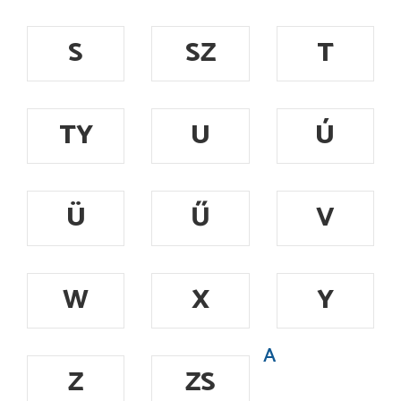
S
SZ
T
TY
U
Ú
Ü
Ű
V
W
X
Y
A
Z
ZS