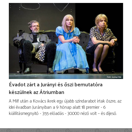
Évadot zárt a Jurányi és őszi bemutatóra
készülnek az Átriumban
A Milf után a Kovács ikrek egy újabb színdarabot írtak őszre, az
idei évadban Jurányiban a 9 hónap alatt 18 premier - 6
kiállításmegnyitó - 355 előadás - 30.000 néző volt – és díjeső.