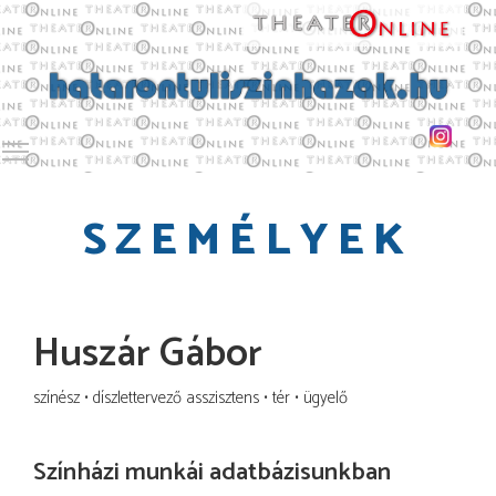
Toggle main menu visibility
SZEMÉLYEK
Huszár Gábor
színész
díszlettervező asszisztens
tér
ügyelő
Színházi munkái adatbázisunkban