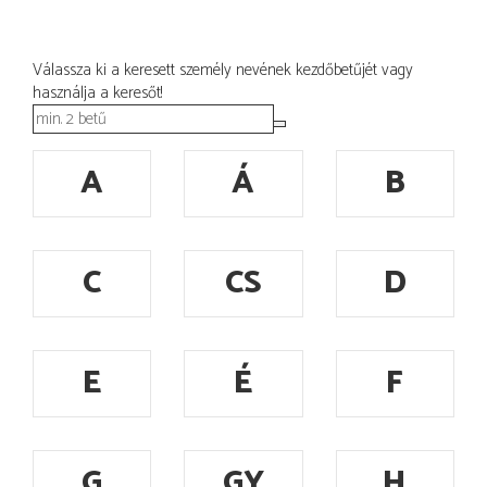
Válassza ki a keresett személy nevének kezdőbetűjét vagy
használja a keresőt!
A
Á
B
C
CS
D
E
É
F
G
GY
H