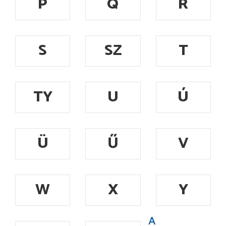
P
Q
R
S
SZ
T
TY
U
Ú
Ü
Ű
V
W
X
Y
A