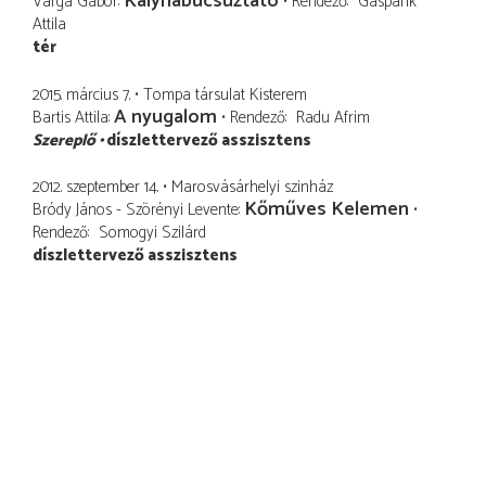
Kályhabúcsúztató
Varga Gábor
Rendező
Gáspárik
Attila
tér
2015. március 7.
Tompa társulat Kisterem
A nyugalom
Bartis Attila
Rendező
Radu Afrim
Szereplő
díszlettervező asszisztens
2012. szeptember 14.
Marosvásárhelyi szinház
Kőműves Kelemen
Bródy János - Szörényi Levente
Rendező
Somogyi Szilárd
díszlettervező asszisztens