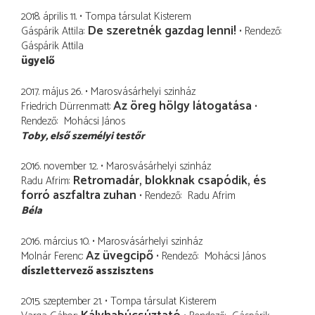
2018. április 11.
Tompa társulat Kisterem
De szeretnék gazdag lenni!
Gáspárik Attila
Rendező
Gáspárik Attila
ügyelő
2017. május 26.
Marosvásárhelyi szinház
Az öreg hölgy látogatása
Friedrich Dürrenmatt
Rendező
Mohácsi János
Toby, első személyi testőr
2016. november 12.
Marosvásárhelyi szinház
Retromadár, blokknak csapódik, és
Radu Afrim
forró aszfaltra zuhan
Rendező
Radu Afrim
Béla
2016. március 10.
Marosvásárhelyi szinház
Az üvegcipő
Molnár Ferenc
Rendező
Mohácsi János
díszlettervező asszisztens
2015. szeptember 21.
Tompa társulat Kisterem