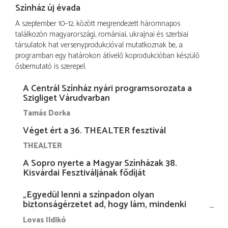
Színház új évada
A szeptember 10–12. között megrendezett háromnapos
találkozón magyarországi, romániai, ukrajnai és szerbiai
társulatok hat versenyprodukcióval mutatkoznak be, a
programban egy határokon átívelő koprodukcióban készülő
ősbemutató is szerepel.
A Centrál Színház nyári programsorozata a
Szigliget Várudvarban
Tamás Dorka
Véget ért a 36. THEALTER fesztivál
THEALTER
A Sopro nyerte a Magyar Színházak 38.
Kisvárdai Fesztiváljának fődíját
„Egyedül lenni a színpadon olyan
biztonságérzetet ad, hogy lám, mindenki
más nélkül is megvagyok magammal…”
Lovas Ildikó