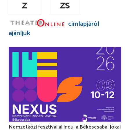
Z
ZS
címlapjáról
ajánljuk
Nemzetközi fesztivállal indul a Békéscsabai Jókai