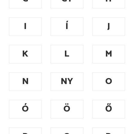
I
Í
J
K
L
M
N
NY
O
Ó
Ö
Ő