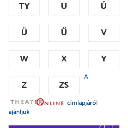
TY
U
Ú
Ü
Ű
V
W
X
Y
A
Z
ZS
címlapjáról
ajánljuk