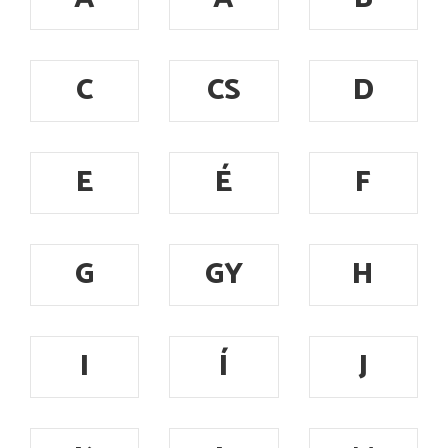
C
CS
D
E
É
F
G
GY
H
I
Í
J