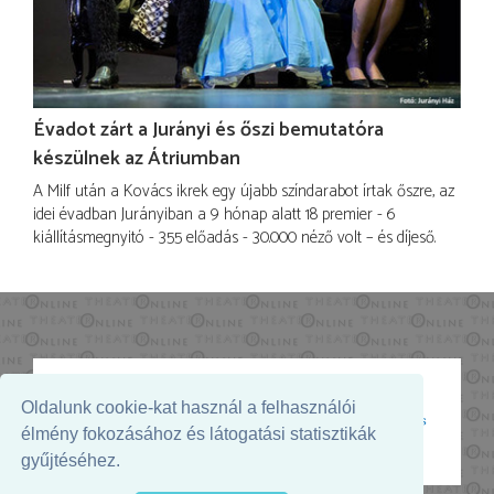
Évadot zárt a Jurányi és őszi bemutatóra
készülnek az Átriumban
A Milf után a Kovács ikrek egy újabb színdarabot írtak őszre, az
idei évadban Jurányiban a 9 hónap alatt 18 premier - 6
kiállításmegnyitó - 355 előadás - 30.000 néző volt – és díjeső.
Oldalunk cookie-kat használ a felhasználói
Az oldal megjelenését támogatja:
élmény fokozásához és látogatási statisztikák
gyűjtéséhez.