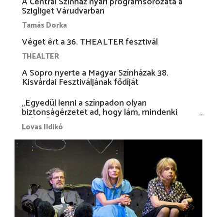
A Centrál Színház nyári programsorozata a
Szigliget Várudvarban
Tamás Dorka
Véget ért a 36. THEALTER fesztivál
THEALTER
A Sopro nyerte a Magyar Színházak 38.
Kisvárdai Fesztiváljának fődíját
„Egyedül lenni a színpadon olyan
biztonságérzetet ad, hogy lám, mindenki
más nélkül is megvagyok magammal…”
Lovas Ildikó