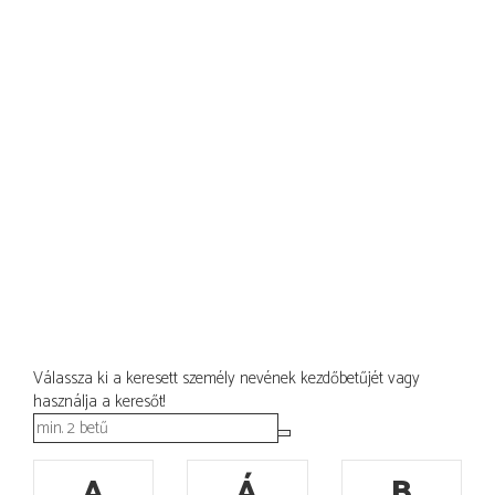
Válassza ki a keresett személy nevének kezdőbetűjét vagy
használja a keresőt!
A
Á
B