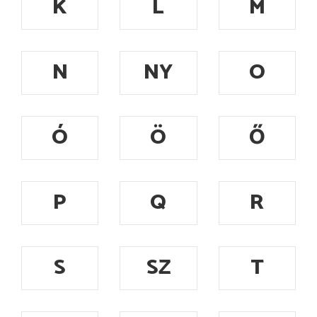
K
L
M
N
NY
O
Ó
Ö
Ő
P
Q
R
S
SZ
T