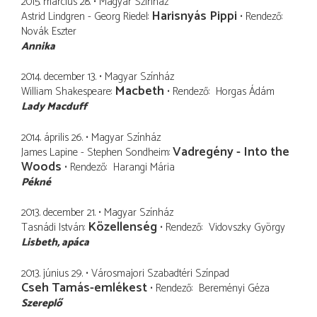
2015. március 28.
Magyar Színház
Harisnyás Pippi
Astrid Lindgren - Georg Riedel
Rendező
Novák Eszter
Annika
2014. december 13.
Magyar Színház
Macbeth
William Shakespeare
Rendező
Horgas Ádám
Lady Macduff
2014. április 26.
Magyar Színház
Vadregény - Into the
James Lapine - Stephen Sondheim
Woods
Rendező
Harangi Mária
Pékné
2013. december 21.
Magyar Színház
Közellenség
Tasnádi István
Rendező
Vidovszky György
Lisbeth
apáca
2013. június 29.
Városmajori Szabadtéri Színpad
Cseh Tamás-emlékest
Rendező
Bereményi Géza
Szereplő