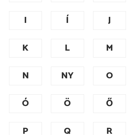
I
Í
J
K
L
M
N
NY
O
Ó
Ö
Ő
P
Q
R