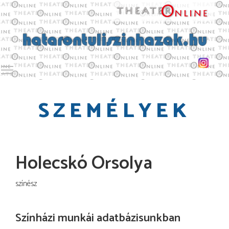
Toggle main menu visibility
SZEMÉLYEK
Holecskó Orsolya
színész
Színházi munkái adatbázisunkban