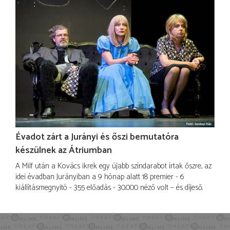
Évadot zárt a Jurányi és őszi bemutatóra
készülnek az Átriumban
A Milf után a Kovács ikrek egy újabb színdarabot írtak őszre, az
idei évadban Jurányiban a 9 hónap alatt 18 premier - 6
kiállításmegnyitó - 355 előadás - 30.000 néző volt – és díjeső.