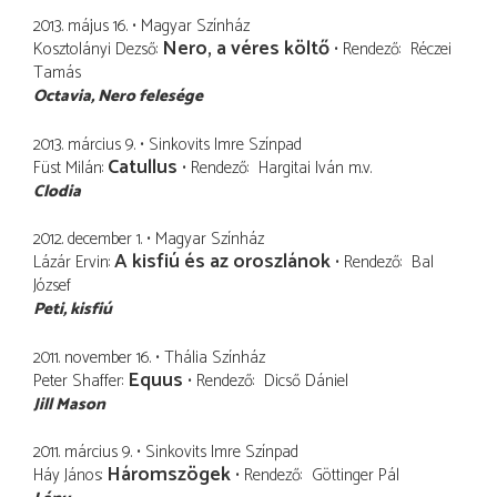
2013. május 16.
Magyar Színház
Nero, a véres költő
Kosztolányi Dezső
Rendező
Réczei
Tamás
Octavia
Nero felesége
2013. március 9.
Sinkovits Imre Színpad
Catullus
Füst Milán
Rendező
Hargitai Iván
m.v.
Clodia
2012. december 1.
Magyar Színház
A kisfiú és az oroszlánok
Lázár Ervin
Rendező
Bal
József
Peti
kisfiú
2011. november 16.
Thália Színház
Equus
Peter Shaffer
Rendező
Dicső Dániel
Jill Mason
2011. március 9.
Sinkovits Imre Színpad
Háromszögek
Háy János
Rendező
Göttinger Pál