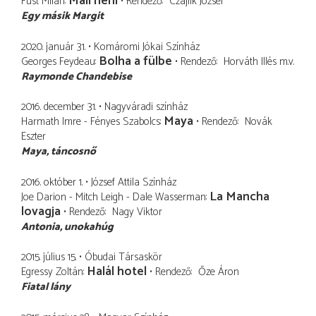
Máli néni
Füst Milán
Rendező
Czajlik József
Egy másik Margit
2020. január 31.
Komáromi Jókai Színház
Bolha a fülbe
Georges Feydeau
Rendező
Horváth Illés
m.v.
Raymonde Chandebise
2016. december 31.
Nagyváradi színház
Maya
Harmath Imre - Fényes Szabolcs
Rendező
Novák
Eszter
Maya
táncosnő
2016. október 1.
József Attila Színház
La Mancha
Joe Darion - Mitch Leigh - Dale Wasserman
lovagja
Rendező
Nagy Viktor
Antonia
unokahúg
2015. július 15.
Óbudai Társaskör
Halál hotel
Egressy Zoltán
Rendező
Őze Áron
Fiatal lány