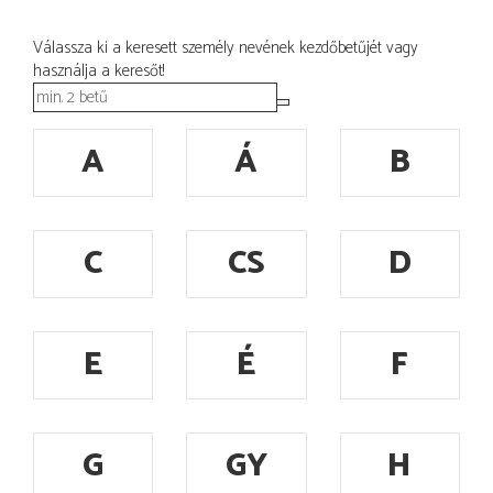
Válassza ki a keresett személy nevének kezdőbetűjét vagy
használja a keresőt!
A
Á
B
C
CS
D
E
É
F
G
GY
H