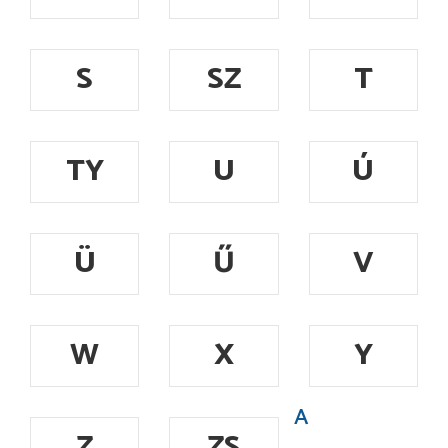
S
SZ
T
TY
U
Ú
Ü
Ű
V
W
X
Y
A
Z
ZS