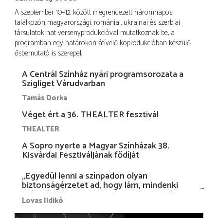
A szeptember 10–12. között megrendezett háromnapos
találkozón magyarországi, romániai, ukrajnai és szerbiai
társulatok hat versenyprodukcióval mutatkoznak be, a
programban egy határokon átívelő koprodukcióban készülő
ősbemutató is szerepel.
A Centrál Színház nyári programsorozata a
Szigliget Várudvarban
Tamás Dorka
Véget ért a 36. THEALTER fesztivál
THEALTER
A Sopro nyerte a Magyar Színházak 38.
Kisvárdai Fesztiváljának fődíját
„Egyedül lenni a színpadon olyan
biztonságérzetet ad, hogy lám, mindenki
más nélkül is megvagyok magammal…”
Lovas Ildikó