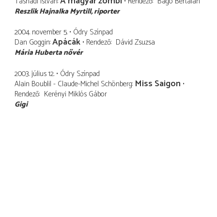
A magyar zombi
Tasnádi István
Rendező
Bagó Bertalan
Reszlik Hajnalka Myrtill
riporter
2004. november 5.
Ódry Színpad
Apácák
Dan Goggin
Rendező
Dávid Zsuzsa
Mária Huberta nővér
2003. július 12.
Ódry Színpad
Miss Saigon
Alain Boublil - Claude-Michel Schönberg
Rendező
Kerényi Miklós Gábor
Gigi