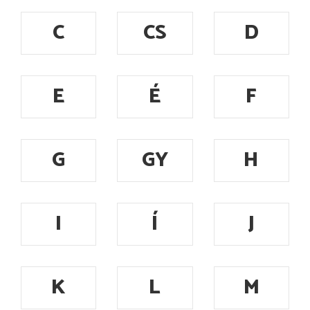
C
CS
D
E
É
F
G
GY
H
I
Í
J
K
L
M