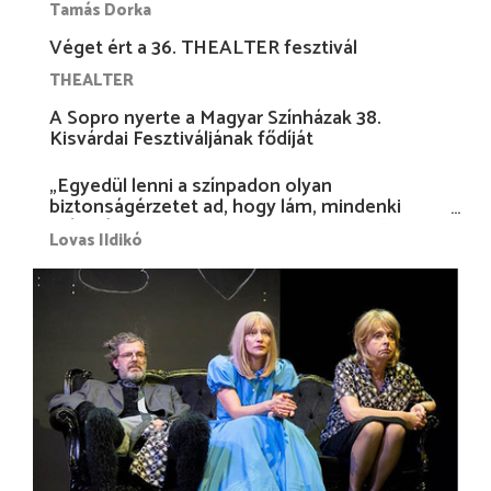
Tamás Dorka
Véget ért a 36. THEALTER fesztivál
THEALTER
A Sopro nyerte a Magyar Színházak 38.
Kisvárdai Fesztiváljának fődíját
„Egyedül lenni a színpadon olyan
biztonságérzetet ad, hogy lám, mindenki
más nélkül is megvagyok magammal…”
Lovas Ildikó