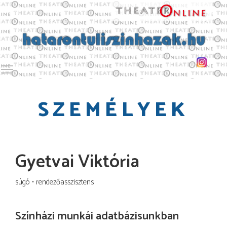
Toggle main menu visibility
SZEMÉLYEK
Gyetvai Viktória
súgó
rendezőasszisztens
Színházi munkái adatbázisunkban