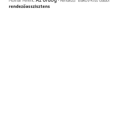
Az ördög
Molnár Ferenc
Rendező
Bakos-Kiss Gábor
rendezőasszisztens