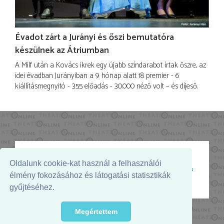
Évadot zárt a Jurányi és őszi bemutatóra
készülnek az Átriumban
A Milf után a Kovács ikrek egy újabb színdarabot írtak őszre, az
idei évadban Jurányiban a 9 hónap alatt 18 premier - 6
kiállításmegnyitó - 355 előadás - 30.000 néző volt – és díjeső.
Oldalunk cookie-kat használ a felhasználói
Az oldal megjelenését támogatja:
élmény fokozásához és látogatási statisztikák
gyűjtéséhez.
Megértettem
© 2026. - THEATER Online -
theater.hu