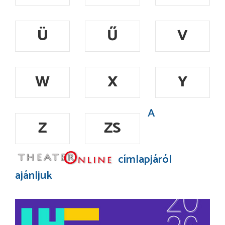
Ü
Ű
V
W
X
Y
A
Z
ZS
címlapjáról
ajánljuk