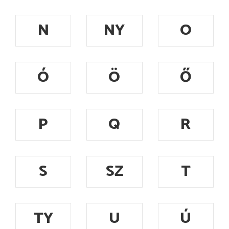
N
NY
O
Ó
Ö
Ő
P
Q
R
S
SZ
T
TY
U
Ú