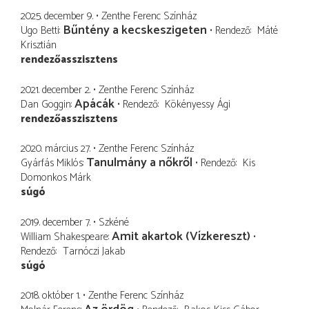
2025. december 9.
Zenthe Ferenc Színház
Bűntény a kecskeszigeten
Ugo Betti
Rendező
Máté
Krisztián
rendezőasszisztens
2021. december 2.
Zenthe Ferenc Színház
Apácák
Dan Goggin
Rendező
Kökényessy Ági
rendezőasszisztens
2020. március 27.
Zenthe Ferenc Színház
Tanulmány a nőkről
Gyárfás Miklós
Rendező
Kis
Domonkos Márk
súgó
2019. december 7.
Szkéné
Amit akartok (Vízkereszt)
William Shakespeare
Rendező
Tarnóczi Jakab
súgó
2018. október 1.
Zenthe Ferenc Színház