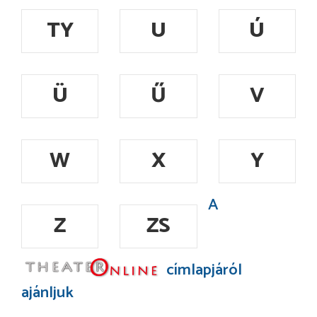
TY
U
Ú
Ü
Ű
V
W
X
Y
A
Z
ZS
címlapjáról
ajánljuk