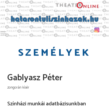
Toggle main menu visibility
SZEMÉLYEK
Gablyasz Péter
zongorán kísér
Színházi munkái adatbázisunkban