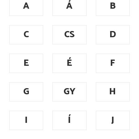
A
Á
B
C
CS
D
E
É
F
G
GY
H
I
Í
J