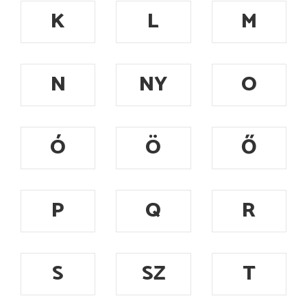
K
L
M
N
NY
O
Ó
Ö
Ő
P
Q
R
S
SZ
T