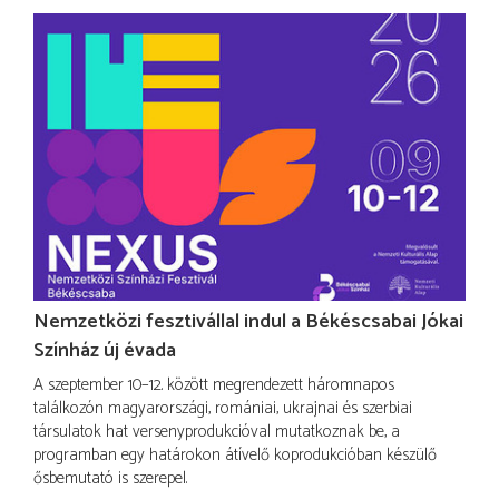
Nemzetközi fesztivállal indul a Békéscsabai Jókai
Színház új évada
A szeptember 10–12. között megrendezett háromnapos
találkozón magyarországi, romániai, ukrajnai és szerbiai
társulatok hat versenyprodukcióval mutatkoznak be, a
programban egy határokon átívelő koprodukcióban készülő
ősbemutató is szerepel.