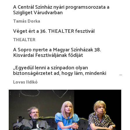
A Centrál Színház nyári programsorozata a
Szigliget Várudvarban
Tamás Dorka
Véget ért a 36. THEALTER fesztivál
THEALTER
A Sopro nyerte a Magyar Színházak 38.
Kisvárdai Fesztiváljának fődíját
„Egyedül lenni a színpadon olyan
biztonságérzetet ad, hogy lám, mindenki
más nélkül is megvagyok magammal…”
Lovas Ildikó