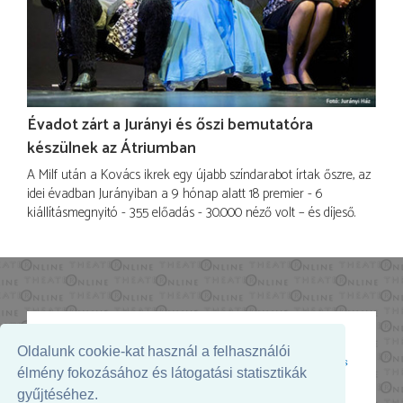
Évadot zárt a Jurányi és őszi bemutatóra
készülnek az Átriumban
A Milf után a Kovács ikrek egy újabb színdarabot írtak őszre, az
idei évadban Jurányiban a 9 hónap alatt 18 premier - 6
kiállításmegnyitó - 355 előadás - 30.000 néző volt – és díjeső.
Oldalunk cookie-kat használ a felhasználói
Az oldal megjelenését támogatja:
élmény fokozásához és látogatási statisztikák
gyűjtéséhez.