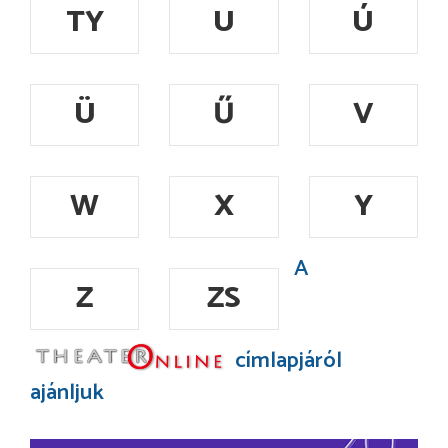
TY
U
Ú
Ü
Ű
V
W
X
Y
A
Z
ZS
címlapjáról
ajánljuk