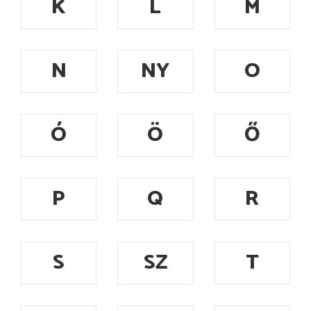
K
L
M
N
NY
O
Ó
Ö
Ő
P
Q
R
S
SZ
T