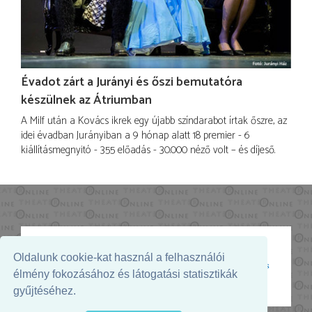
Évadot zárt a Jurányi és őszi bemutatóra
készülnek az Átriumban
A Milf után a Kovács ikrek egy újabb színdarabot írtak őszre, az
idei évadban Jurányiban a 9 hónap alatt 18 premier - 6
kiállításmegnyitó - 355 előadás - 30.000 néző volt – és díjeső.
Oldalunk cookie-kat használ a felhasználói
Az oldal megjelenését támogatja:
élmény fokozásához és látogatási statisztikák
gyűjtéséhez.