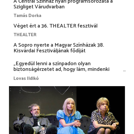
A Centrál Színház nyári programsorozata a
Szigliget Várudvarban
Tamás Dorka
Véget ért a 36. THEALTER fesztivál
THEALTER
A Sopro nyerte a Magyar Színházak 38.
Kisvárdai Fesztiváljának fődíját
„Egyedül lenni a színpadon olyan
biztonságérzetet ad, hogy lám, mindenki
más nélkül is megvagyok magammal…”
Lovas Ildikó