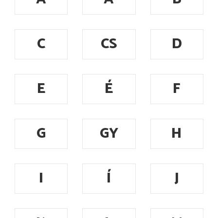
C
CS
D
E
É
F
G
GY
H
I
Í
J