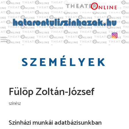
Toggle main menu visibility
SZEMÉLYEK
Fülöp Zoltán-József
színész
Színházi munkái adatbázisunkban