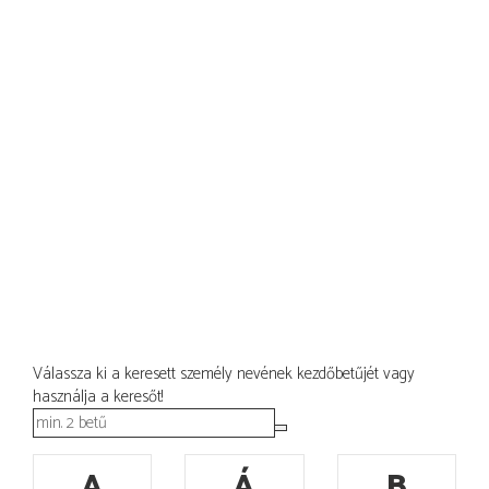
Válassza ki a keresett személy nevének kezdőbetűjét vagy
használja a keresőt!
A
Á
B