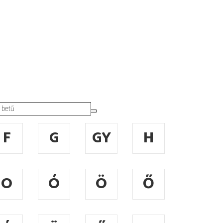
F
G
GY
H
O
Ó
Ö
Ő