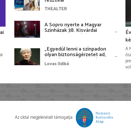
fesztivál
THEALTER
A Sopro nyerte a Magyar
Színházak 38. Kisvárdai
ai
Év
Fesztiváljának fődíját
ké
„Egyedül lenni a színpadon
A M
olyan biztonságérzetet ad,
ai
ősz
hogy lám, mindenki más
pre
Lovas Ildikó
nélkül is megvagyok
vol
magammal…”
Az oldal megjelenését támogatja: