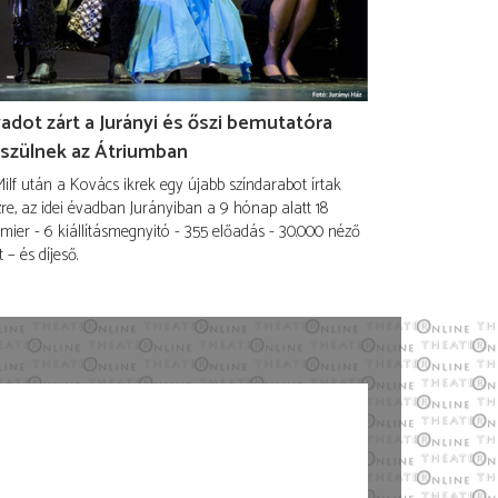
adot zárt a Jurányi és őszi bemutatóra
szülnek az Átriumban
ilf után a Kovács ikrek egy újabb színdarabot írtak
re, az idei évadban Jurányiban a 9 hónap alatt 18
mier - 6 kiállításmegnyitó - 355 előadás - 30.000 néző
t – és díjeső.