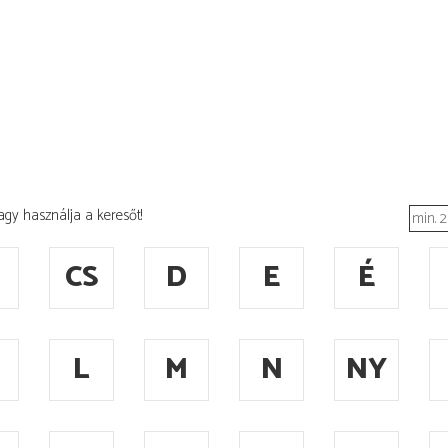
agy használja a keresőt!
CS
D
E
É
L
M
N
NY