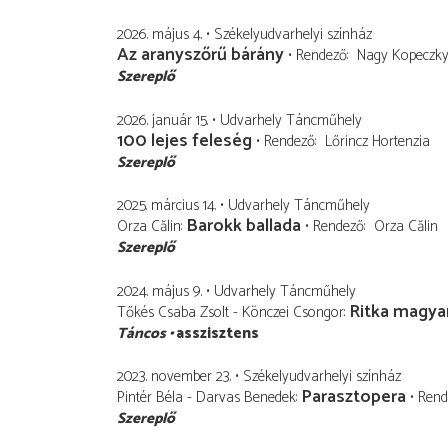
2026. május 4.
Székelyudvarhelyi színház
Az aranyszőrű bárány
Rendező
Nagy Kopeczk
Szereplő
2026. január 15.
Udvarhely Táncműhely
100 lejes feleség
Rendező
Lőrincz Hortenzia
Szereplő
2025. március 14.
Udvarhely Táncműhely
Barokk ballada
Orza Călin
Rendező
Orza Călin
Szereplő
2024. május 9.
Udvarhely Táncműhely
Ritka magya
Tőkés Csaba Zsolt - Könczei Csongor
Táncos
asszisztens
2023. november 23.
Székelyudvarhelyi színház
Parasztopera
Pintér Béla - Darvas Benedek
Rend
Szereplő