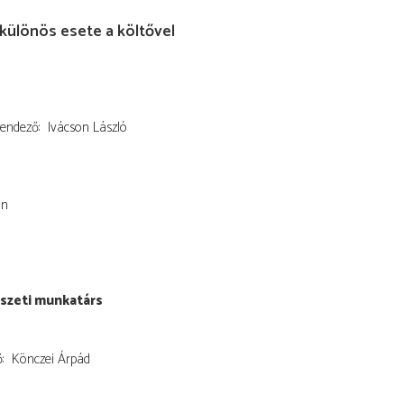
különös esete a költővel
endező
Ivácson László
in
szeti munkatárs
ő
Könczei Árpád