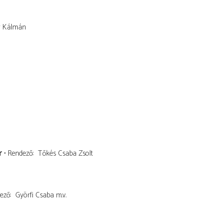
y Kálmán
r
Rendező
Tőkés Csaba Zsolt
ező
Györfi Csaba
m.v.