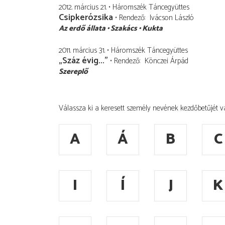
2012. március 21.
Háromszék Táncegyüttes
Csipkerózsika
Rendező
Ivácson László
Az erdő állata
Sza­ká­cs
Kukta
2011. március 31.
Háromszék Táncegyüttes
„Száz évig..."
Rendező
Könczei Árpád
Szereplő
Válassza ki a keresett személy nevének kezdőbetűjét v
A
Á
B
C
I
Í
J
K