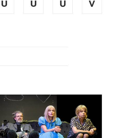
Ú
Ü
Ű
V