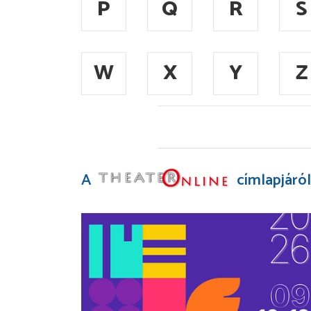
P
Q
R
S
W
X
Y
Z
A
címlapjáról