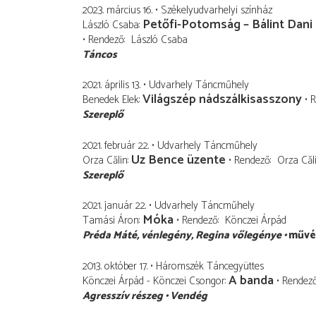
2023. március 16.
Székelyudvarhelyi színház
Petőfi-Potomság – Bálint Dani 
László Csaba
Rendező
László Csaba
Táncos
2021. április 13.
Udvarhely Táncműhely
Világszép nádszálkisasszony
Benedek Elek
R
Szereplő
2021. február 22.
Udvarhely Táncműhely
Uz Bence üzente
Orza Călin
Rendező
Orza Căl
Szereplő
2021. január 22.
Udvarhely Táncműhely
Móka
Tamási Áron
Rendező
Könczei Árpád
Préda Máté
vénlegény, Regina vőlegénye
művé
2013. október 17.
Háromszék Táncegyüttes
A banda
Könczei Árpád - Könczei Csongor
Rendez
Agresszív részeg
Vendég