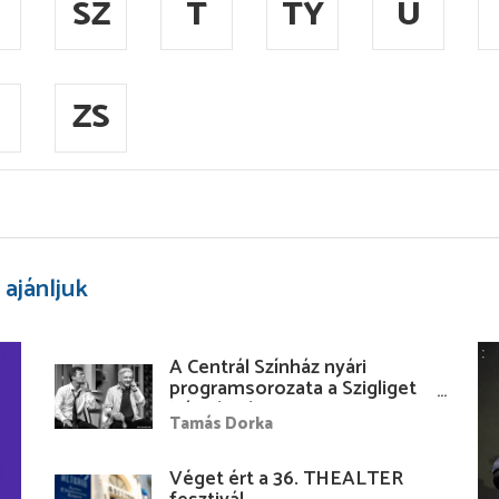
SZ
T
TY
U
ZS
 ajánljuk
A Centrál Színház nyári
programsorozata a Szigliget
Várudvarban
Tamás Dorka
Véget ért a 36. THEALTER