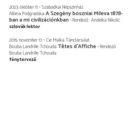
2023. október 11.
Szabadkai Népszínház
A Szegény boszniai Mileva 1878-
Albina Podgradska
ban a mi civilizációnkban
Rendező
Anđelka Nikolić
szlovák lektor
2015. november 17.
Cie Malka Tánctársulat
Têtes d’Affiche
Bouba Landrille Tchouda
Rendező
Bouba Landrille Tchouda
fénytervező