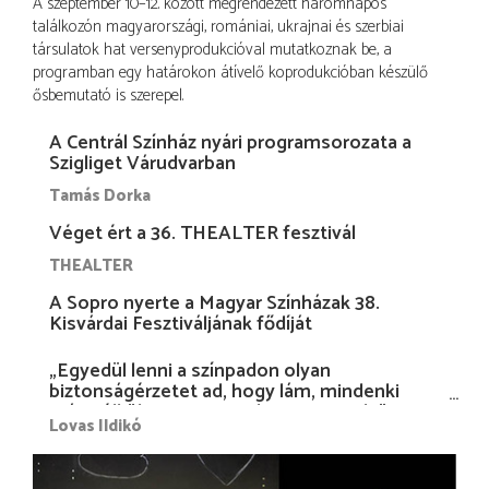
A szeptember 10–12. között megrendezett háromnapos
találkozón magyarországi, romániai, ukrajnai és szerbiai
társulatok hat versenyprodukcióval mutatkoznak be, a
programban egy határokon átívelő koprodukcióban készülő
ősbemutató is szerepel.
A Centrál Színház nyári programsorozata a
Szigliget Várudvarban
Tamás Dorka
Véget ért a 36. THEALTER fesztivál
THEALTER
A Sopro nyerte a Magyar Színházak 38.
Kisvárdai Fesztiváljának fődíját
„Egyedül lenni a színpadon olyan
biztonságérzetet ad, hogy lám, mindenki
más nélkül is megvagyok magammal…”
Lovas Ildikó