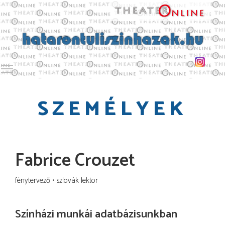
Toggle main menu visibility
SZEMÉLYEK
Fabrice Crouzet
fénytervező
szlovák lektor
Színházi munkái adatbázisunkban