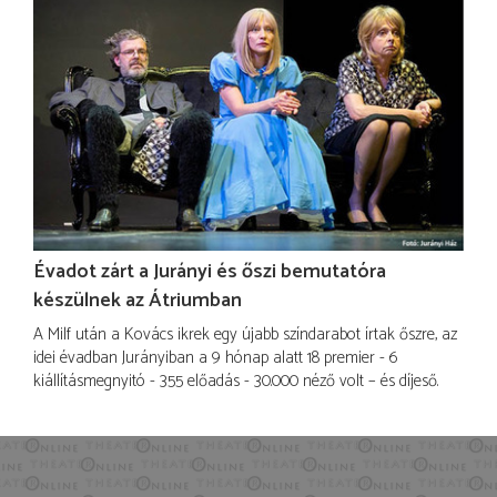
Évadot zárt a Jurányi és őszi bemutatóra
készülnek az Átriumban
A Milf után a Kovács ikrek egy újabb színdarabot írtak őszre, az
idei évadban Jurányiban a 9 hónap alatt 18 premier - 6
kiállításmegnyitó - 355 előadás - 30.000 néző volt – és díjeső.