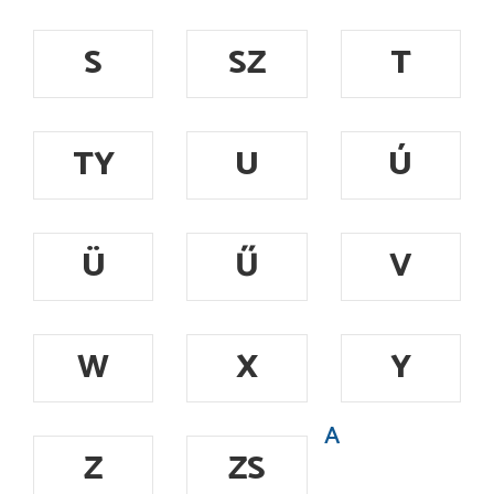
S
SZ
T
TY
U
Ú
Ü
Ű
V
W
X
Y
A
Z
ZS