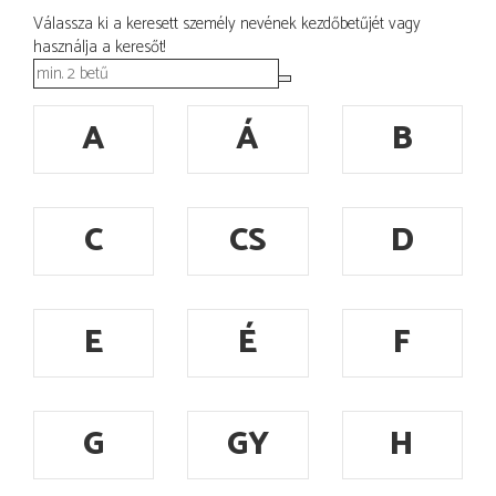
Válassza ki a keresett személy nevének kezdőbetűjét vagy
használja a keresőt!
A
Á
B
C
CS
D
E
É
F
G
GY
H